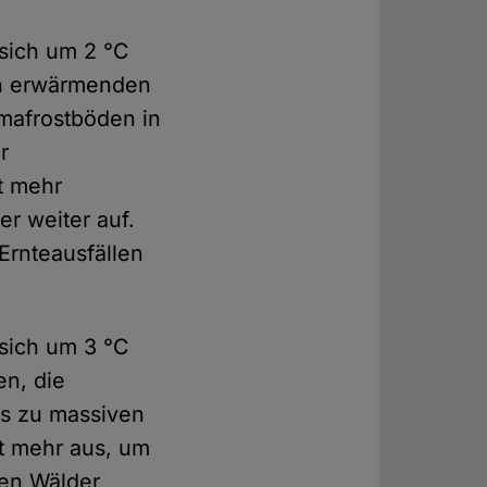
 sich um 2 °C
ch erwärmenden
mafrostböden in
r
t mehr
er weiter auf.
Ernteausfällen
 sich um 3 °C
en, die
as zu massiven
t mehr aus, um
ßen Wälder