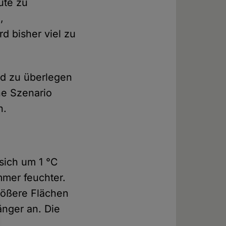
ute zu
,
d bisher viel zu
d zu überlegen
ne Szenario
n.
sich um 1 °C
mmer feuchter.
rößere Flächen
änger an. Die