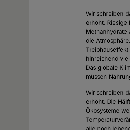
Wir schreiben d
erhöht. Riesig
Methanhydrate 
die Atmosphäre
Treibhauseffekt
hinreichend viel
Das globale Kli
müssen Nahrungs
Wir schreiben d
erhöht. Die Hälf
Ökosysteme weit
Temperaturverän
alle noch leben