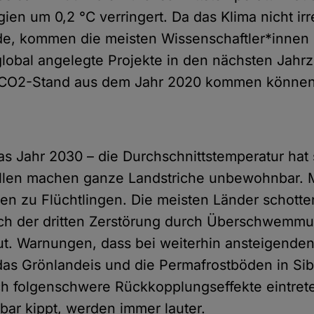
en um 0,2 °C verringert. Da das Klima nicht irr
e, kommen die meisten Wissenschaftler*innen 
global angelegte Projekte in den nächsten Jahr
 CO2-Stand aus dem Jahr 2020 kommen können
as Jahr 2030 – die Durchschnittstemperatur hat 
ellen machen ganze Landstriche unbewohnbar. M
 zu Flüchtlingen. Die meisten Länder schotte
ach der dritten Zerstörung durch Überschwemmu
ut. Warnungen, dass bei weiterhin ansteigende
as Grönlandeis und die Permafrostböden in Sib
h folgenschwere Rückkopplungseffekte eintret
ar kippt, werden immer lauter.