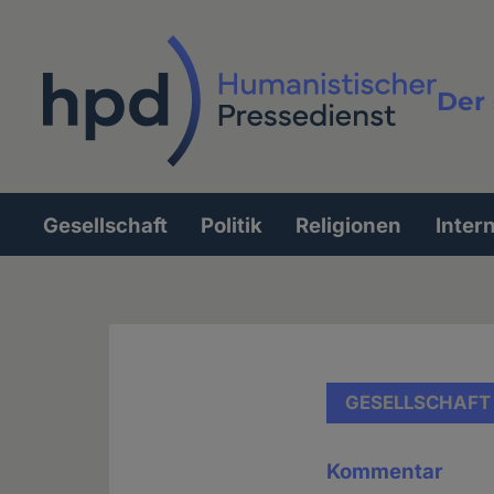
Direkt
zum
Inhalt
Der 
Vollt
Gesellschaft
Politik
Religionen
Inter
Hauptnavigation
GESELLSCHAFT
Kommentar