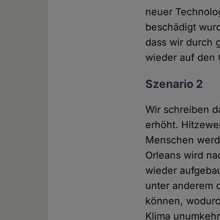
neuer Technologi
beschädigt wurd
dass wir durch 
wieder auf den
Szenario 2
Wir schreiben d
erhöht. Hitzew
Menschen werden
Orleans wird n
wieder aufgeba
unter anderem d
können, wodurc
Klima unumkehrb