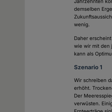
Jahrzehnten kom
demselben Erge
Zukunftsaussich
wenig.
Daher erscheint
wie wir mit den
kann als Optim
Szenario 1
Wir schreiben d
erhöht. Trocken
Der Meeresspieg
verwüsten. Eini
Ernteerträge si