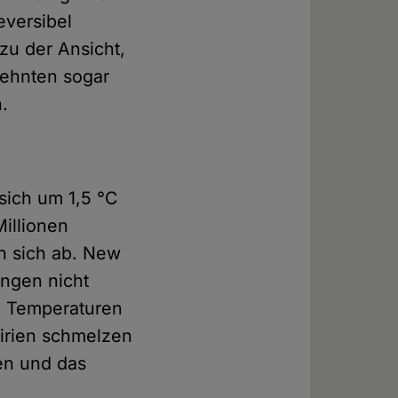
eversibel
zu der Ansicht,
zehnten sogar
.
sich um 1,5 °C
illionen
n sich ab. New
ngen nicht
n Temperaturen
irien schmelzen
en und das