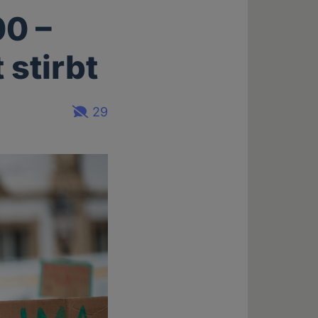
00 –
 stirbt
29