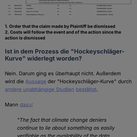
1. Order that the claim made by Plaintiff be dismissed
2. Costs will follow the event and of the action since the
action is dismissed
Ist in dem Prozess die "Hockeyschläger-
Kurve" widerlegt worden?
Nein. Darum ging es überhaupt nicht. Außerdem
wird die
Aussage
der "Hockeyschläger-Kurve" durch
andere unabhängige Studien
bestätigt
.
Mann
dazu
:
"The fact that climate change deniers
continue to lie about something as easily
verifiable as the availability of the data