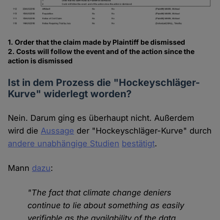
1. Order that the claim made by Plaintiff be dismissed
2. Costs will follow the event and of the action since the
action is dismissed
Ist in dem Prozess die "Hockeyschläger-
Kurve" widerlegt worden?
Nein. Darum ging es überhaupt nicht. Außerdem
wird die
Aussage
der "Hockeyschläger-Kurve" durch
andere unabhängige Studien
bestätigt
.
Mann
dazu
:
"The fact that climate change deniers
continue to lie about something as easily
verifiable as the availability of the data