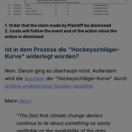
1. Order that the claim made by Plaintiff be dismissed
2. Costs will follow the event and of the action since the
action is dismissed
Ist in dem Prozess die "Hockeyschläger-
Kurve" widerlegt worden?
Nein. Darum ging es überhaupt nicht. Außerdem
wird die
Aussage
der "Hockeyschläger-Kurve" durch
andere unabhängige Studien
bestätigt
.
Mann
dazu
:
"The fact that climate change deniers
continue to lie about something as easily
verifiable as the availability of the data