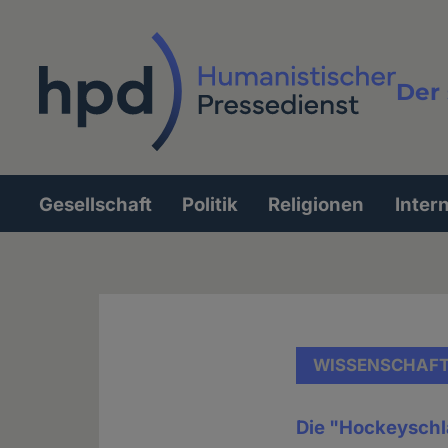
Direkt
zum
Inhalt
Der 
Vollt
Gesellschaft
Politik
Religionen
Inter
Hauptnavigation
WISSENSCHAF
Die "Hockeyschl