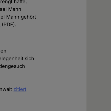
rengt hatte,
chael Mann
ael Mann gehört
r
(PDF).
sen
legenheit sich
nadengesuch
Anwalt
zitiert