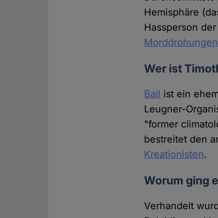
Hemisphäre (d
Hassperson der
Morddrohunge
Wer ist Timot
Ball
ist ein ehe
Leugner-Organi
"former climato
bestreitet den
Kreationisten
.
Worum ging e
Verhandelt wurd