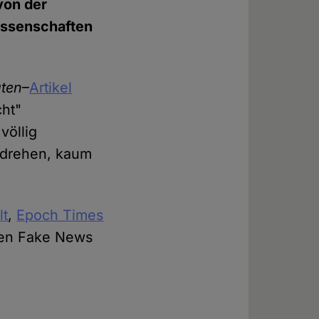
von der
issenschaften
ten
–
Artikel
cht"
völlig
erdrehen, kaum
lt
,
Epoch Times
ten Fake News