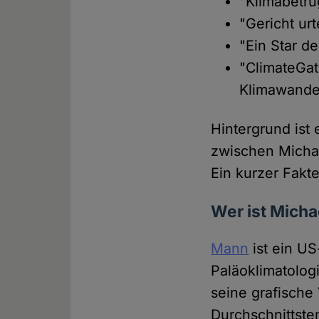
"Klimabetru
"Gericht ur
"Ein Star d
"ClimateGa
Klimawandel
Hintergrund ist
zwischen Michae
Ein kurzer Fakt
Wer ist Micha
Mann
ist ein U
Paläoklimatologi
seine grafische
Durchschnittste