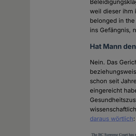
Beleidigungskla
weil dieser ihm 
belonged in the
ins Gefängnis, n
Hat Mann den
Nein. Das Geri
beziehungsweise
schon seit Jahr
eingereicht hab
Gesundheitszus
wissenschaftlic
daraus wörtlich
: