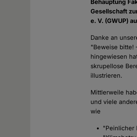
Behauptung Fake
Gesellschaft z
e. V. (GWUP) au
Danke an unse
"Beweise bitte! 
hingewiesen hat
skrupellose Ber
illustrieren.
Mittlerweile ha
und viele ande
wie
"Peinlicher