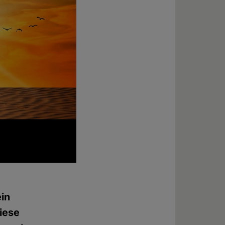
in
diese