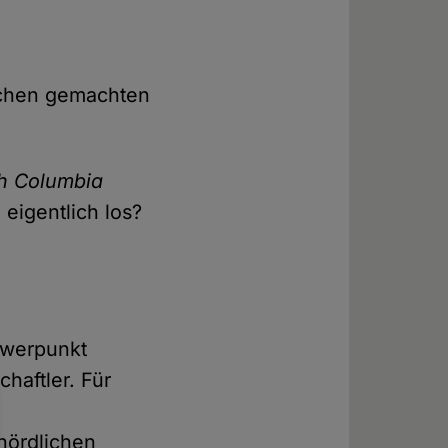
schen gemachten
sh Columbia
eigentlich los?
hwerpunkt
haftler. Für
nördlichen