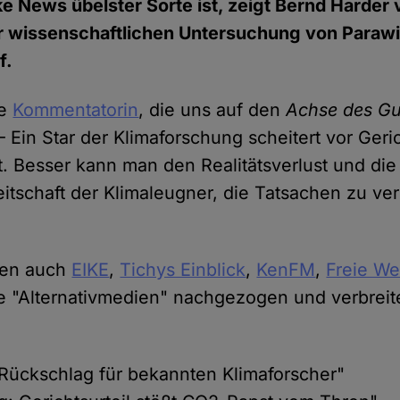
 News übelster Sorte ist, zeigt Bernd Harder 
ur wissenschaftlichen Untersuchung von Paraw
f.
re
Kommentatorin
, die uns auf den
Achse des Gu
– Ein Star der Klimaforschung scheitert vor Geri
. Besser kann man den Realitätsverlust und die 
eitschaft der Klimaleugner, die Tatsachen zu v
ben auch
EIKE
,
Tichys Einblick
,
KenFM
,
Freie We
re "Alternativmedien" nachgezogen und verbrei
 Rückschlag für bekannten Klimaforscher"