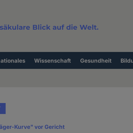
säkulare Blick auf die Welt.
extsuche
nationales
Wissenschaft
Gesundheit
Bild
T
äger-Kurve" vor Gericht