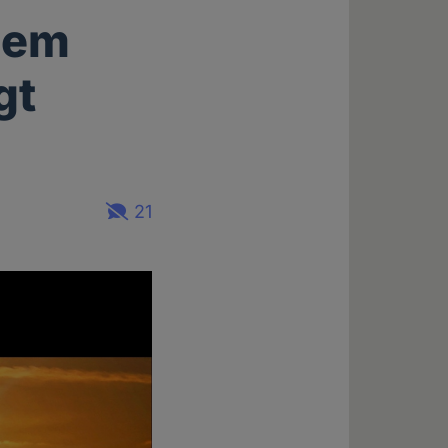
inem
gt
21