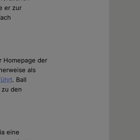
e er zur
fach
der Homepage der
cherweise als
führt
. Ball
 zu den
ia eine