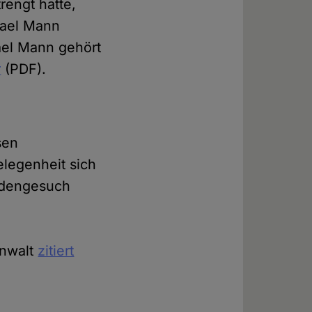
rengt hatte,
chael Mann
ael Mann gehört
r
(PDF).
sen
legenheit sich
nadengesuch
Anwalt
zitiert