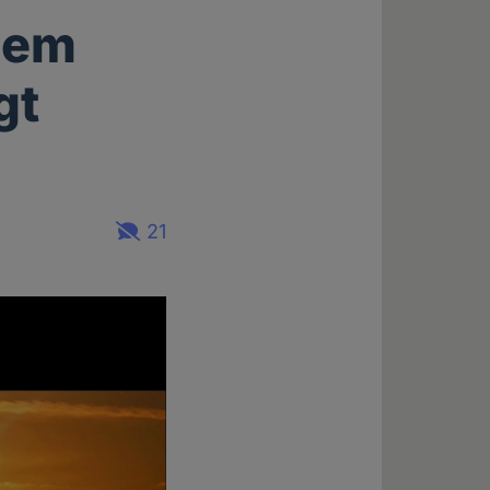
inem
gt
21