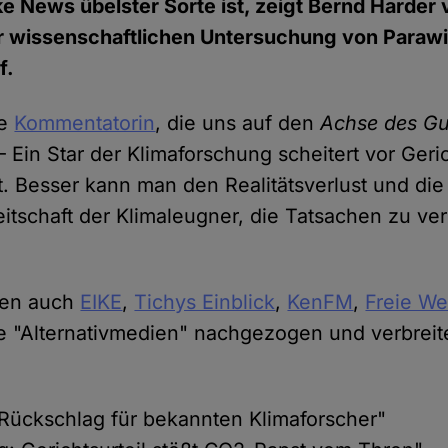
 News übelster Sorte ist, zeigt Bernd Harder 
ur wissenschaftlichen Untersuchung von Paraw
f.
re
Kommentatorin
, die uns auf den
Achse des Gu
– Ein Star der Klimaforschung scheitert vor Geri
. Besser kann man den Realitätsverlust und die 
eitschaft der Klimaleugner, die Tatsachen zu v
ben auch
EIKE
,
Tichys Einblick
,
KenFM
,
Freie We
re "Alternativmedien" nachgezogen und verbrei
 Rückschlag für bekannten Klimaforscher"