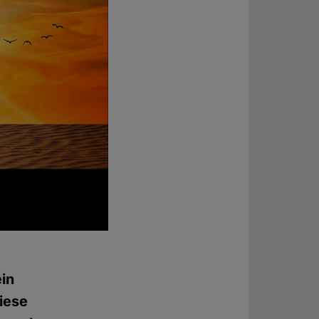
in
diese