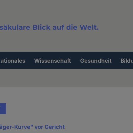
säkulare Blick auf die Welt.
extsuche
nationales
Wissenschaft
Gesundheit
Bild
T
äger-Kurve" vor Gericht