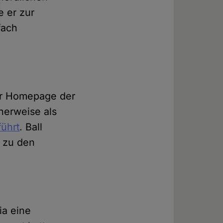
e er zur
fach
der Homepage der
cherweise als
führt
. Ball
 zu den
ia eine