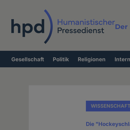
Direkt
zum
Inhalt
Der 
Vollt
Gesellschaft
Politik
Religionen
Inter
Hauptnavigation
WISSENSCHAF
Die "Hockeyschl