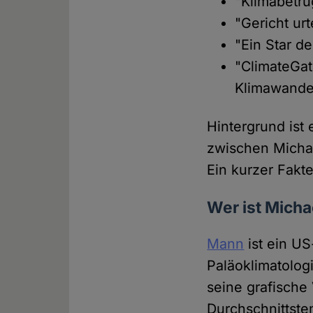
"Klimabetru
"Gericht ur
"Ein Star d
"ClimateGa
Klimawandel
Hintergrund ist
zwischen Michae
Ein kurzer Fakt
Wer ist Micha
Mann
ist ein U
Paläoklimatologi
seine grafische
Durchschnittste