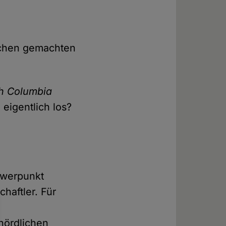
schen gemachten
sh Columbia
eigentlich los?
hwerpunkt
haftler. Für
nördlichen