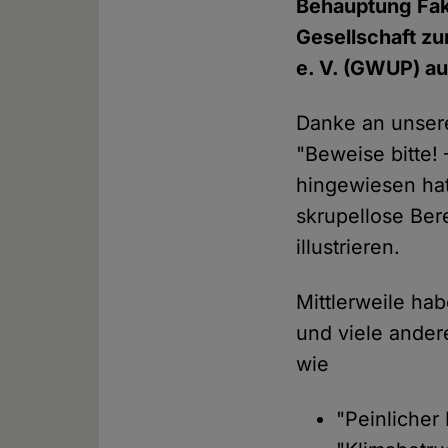
Behauptung Fake
Gesellschaft z
e. V. (GWUP) au
Danke an unse
"Beweise bitte! 
hingewiesen hat
skrupellose Ber
illustrieren.
Mittlerweile ha
und viele ande
wie
"Peinlicher