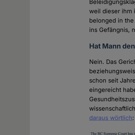
Beleidigungskla
weil dieser ihm 
belonged in the
ins Gefängnis, n
Hat Mann den
Nein. Das Geri
beziehungsweise
schon seit Jahr
eingereicht hab
Gesundheitszus
wissenschaftlic
daraus wörtlich
: