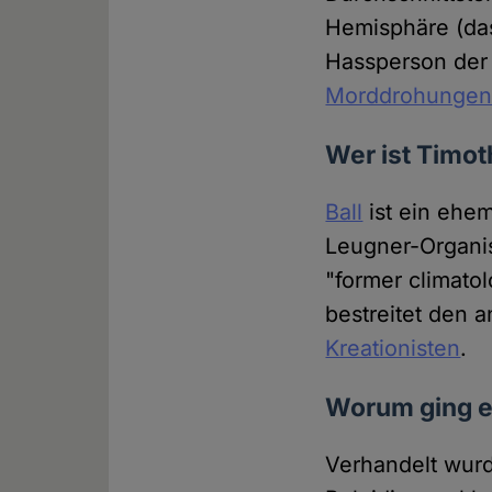
Hemisphäre (d
Hassperson der
Morddrohunge
Wer ist Timot
Ball
ist ein ehe
Leugner-Organi
"former climato
bestreitet den
Kreationisten
.
Worum ging e
Verhandelt wurd