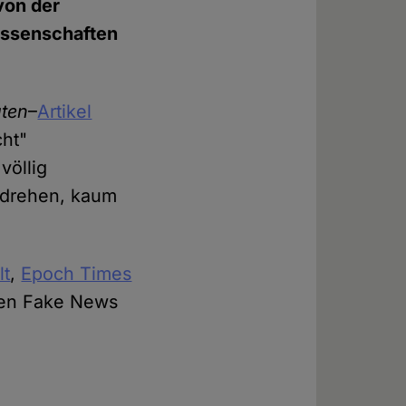
von der
issenschaften
ten
–
Artikel
cht"
völlig
erdrehen, kaum
lt
,
Epoch Times
ten Fake News