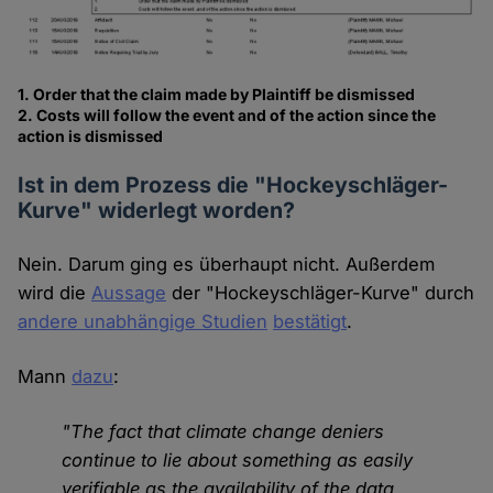
1. Order that the claim made by Plaintiff be dismissed
2. Costs will follow the event and of the action since the
action is dismissed
Ist in dem Prozess die "Hockeyschläger-
Kurve" widerlegt worden?
Nein. Darum ging es überhaupt nicht. Außerdem
wird die
Aussage
der "Hockeyschläger-Kurve" durch
andere unabhängige Studien
bestätigt
.
Mann
dazu
:
"The fact that climate change deniers
continue to lie about something as easily
verifiable as the availability of the data