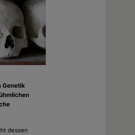
n Genetik
rühmlichen
sche
cht dessen