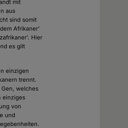
andt mit
en aus
cht sind somit
'dem Afrikaner'
frikaner'. Hier
nd es gilt
n einzigen
kanern trennt.
es Gen, welches
n einziges
tung von
he und
Gegebenheiten.