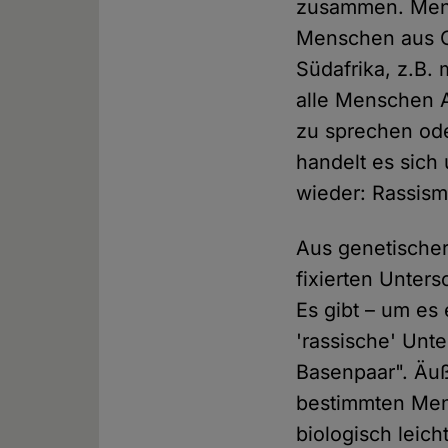
zusammen. Mens
Menschen aus Os
Südafrika, z.B.
alle Menschen A
zu sprechen od
handelt es sich
wieder: Rassis
Aus genetische
fixierten Unters
Es gibt – um es 
'rassische' Unt
Basenpaar". Äu
bestimmten Men
biologisch lei