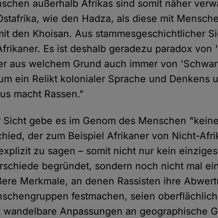
chen außerhalb Afrikas sind somit näher verw
tafrika, wie den Hadza, als diese mit Mensch
 mit den Khoisan. Aus stammesgeschichtlicher Si
frikaner. Es ist deshalb geradezu paradox von 
er aus welchem Grund auch immer von 'Schwarza
 um ein Relikt kolonialer Sprache und Denkens u
mus macht Rassen."
r Sicht gebe es im Genom des Menschen "keine
chied, der zum Beispiel Afrikaner von Nicht-Afri
explizit zu sagen – somit nicht nur kein einzig
erschiede begründet, sondern noch nicht mal ei
ßere Merkmale, an denen Rassisten ihre Abwer
schengruppen festmachen, seien oberflächlic
cht wandelbare Anpassungen an geographische 