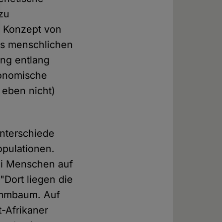
zu
as Konzept von
des menschlichen
ung entlang
xonomische
 eben nicht)
nterschiede
opulationen.
bei Menschen auf
"Dort liegen die
ammbaum. Auf
t-Afrikaner