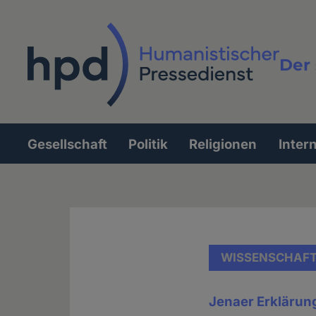
Direkt
zum
Inhalt
Der 
Vollt
Gesellschaft
Politik
Religionen
Inter
Hauptnavigation
WISSENSCHAF
Jenaer Erklärun