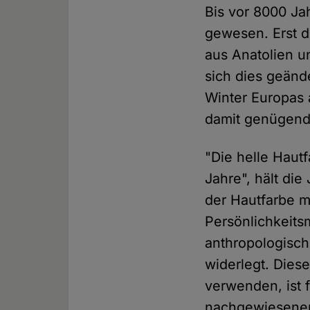
Bis vor 8000 Ja
gewesen. Erst d
aus Anatolien u
sich dies geände
Winter Europas 
damit genügend
"Die helle Haut
Jahre", hält di
der Hautfarbe m
Persönlichkeits
anthropologisch
widerlegt. Dies
verwenden, ist f
nachgewiesenen