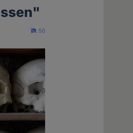
assen"
50