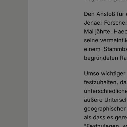
Den Anstoß für 
Jenaer Forscher
Mal jährte. Haec
seine vermeintl
einem 'Stammbau
begründeten Ra
Umso wichtiger 
festzuhalten, 
unterschiedlich
äußere Untersc
geographischer 
als dass es ger
"Festzulegen, w