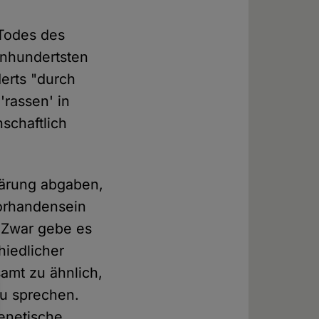
 Todes des
inhundertsten
derts "durch
rassen' in
schaftlich
klärung abgaben,
orhandensein
. Zwar gebe es
iedlicher
amt zu ähnlich,
zu sprechen.
enetische