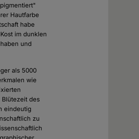
pigmentiert"
rer Hautfarbe
tschaft habe
n Kost im dunklen
u haben und
nger als 5000
Merkmalen wie
ixierten
 Blütezeit des
n eindeutig
nschaftlich zu
issenschaftlich
graphischer