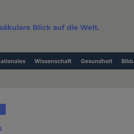
säkulare Blick auf die Welt.
extsuche
nationales
Wissenschaft
Gesundheit
Bild
T
g