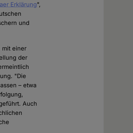
aer Erklärung
",
eutschen
rschern und
mit einer
ellung der
rmeintlich
rung. "Die
assen – etwa
folgung,
geführt. Auch
chlichen
sche