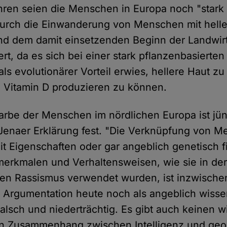
hren seien die Menschen in Europa noch "stark 
urch die Einwanderung von Menschen mit helle
nd dem damit einsetzenden Beginn der Landwir
rt, da es sich bei einer stark pflanzenbasierte
als evolutionärer Vorteil erwies, hellere Haut z
 Vitamin D produzieren zu können.
farbe der Menschen im nördlichen Europa ist jü
e Jenaer Erklärung fest. "Die Verknüpfung von 
it Eigenschaften oder gar angeblich genetisch f
merkmalen und Verhaltensweisen, wie sie in der
en Rassismus verwendet wurden, ist inzwische
e Argumentation heute noch als angeblich wisse
alsch und niederträchtig. Es gibt auch keinen w
 Zusammenhang zwischen Intelligenz und geo