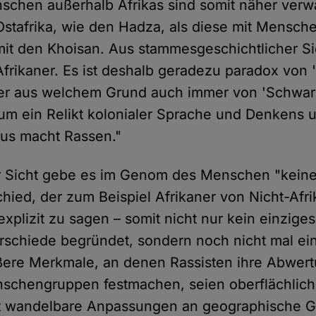
chen außerhalb Afrikas sind somit näher verw
tafrika, wie den Hadza, als diese mit Mensch
 mit den Khoisan. Aus stammesgeschichtlicher Si
frikaner. Es ist deshalb geradezu paradox von 
er aus welchem Grund auch immer von 'Schwarza
 um ein Relikt kolonialer Sprache und Denkens u
mus macht Rassen."
r Sicht gebe es im Genom des Menschen "keine
chied, der zum Beispiel Afrikaner von Nicht-Afri
explizit zu sagen – somit nicht nur kein einzig
erschiede begründet, sondern noch nicht mal ei
ßere Merkmale, an denen Rassisten ihre Abwer
schengruppen festmachen, seien oberflächlic
cht wandelbare Anpassungen an geographische 