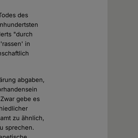
 Todes des
inhundertsten
derts "durch
rassen' in
schaftlich
klärung abgaben,
orhandensein
. Zwar gebe es
iedlicher
amt zu ähnlich,
zu sprechen.
enetische