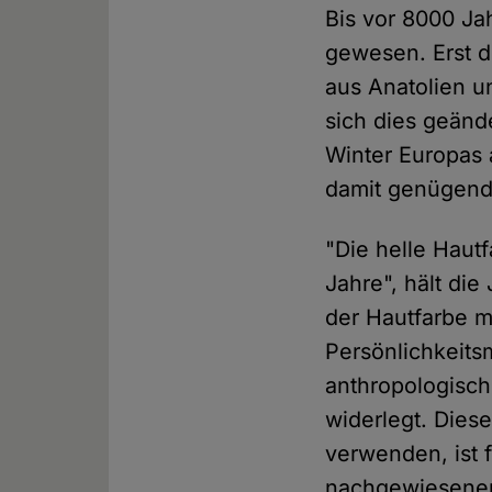
Bis vor 8000 Ja
gewesen. Erst d
aus Anatolien u
sich dies geände
Winter Europas 
damit genügend
"Die helle Haut
Jahre", hält di
der Hautfarbe m
Persönlichkeits
anthropologisch
widerlegt. Dies
verwenden, ist f
nachgewiesenen