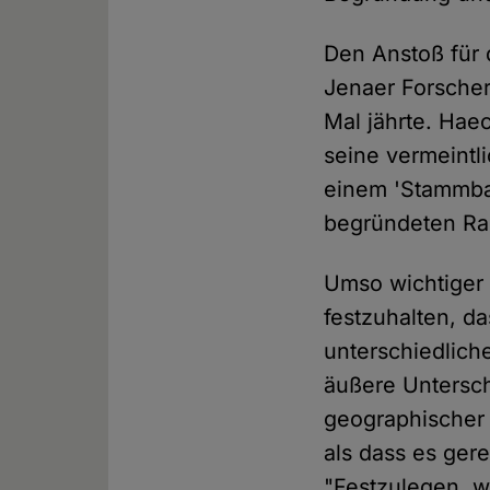
Den Anstoß für 
Jenaer Forscher
Mal jährte. Haec
seine vermeintl
einem 'Stammbau
begründeten Ra
Umso wichtiger 
festzuhalten, 
unterschiedlich
äußere Untersc
geographischer 
als dass es ger
"Festzulegen, w