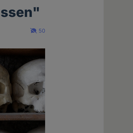
assen"
50