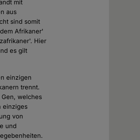
andt mit
en aus
cht sind somit
'dem Afrikaner'
frikaner'. Hier
nd es gilt
n einzigen
kanern trennt.
es Gen, welches
n einziges
tung von
he und
Gegebenheiten.