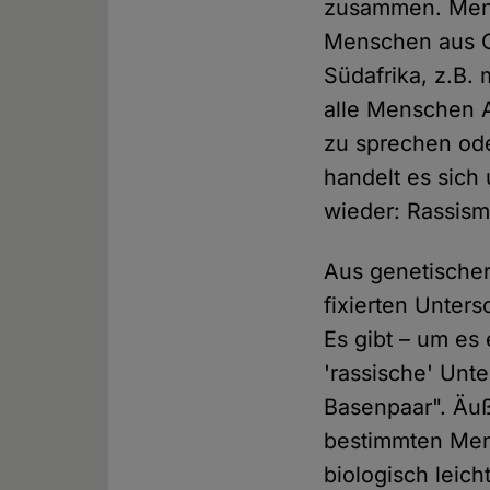
zusammen. Mens
Menschen aus Os
Südafrika, z.B.
alle Menschen A
zu sprechen od
handelt es sich
wieder: Rassis
Aus genetische
fixierten Unters
Es gibt – um es 
'rassische' Unt
Basenpaar". Äu
bestimmten Men
biologisch lei