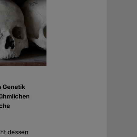
n Genetik
rühmlichen
sche
cht dessen