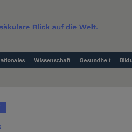
säkulare Blick auf die Welt.
extsuche
nationales
Wissenschaft
Gesundheit
Bild
T
g