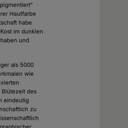
pigmentiert"
rer Hautfarbe
tschaft habe
n Kost im dunklen
u haben und
nger als 5000
Merkmalen wie
ixierten
 Blütezeit des
n eindeutig
nschaftlich zu
issenschaftlich
graphischer