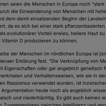
hren seien die Menschen in Europa noch "stark 
urch die Einwanderung von Menschen mit helle
nd dem damit einsetzenden Beginn der Landwir
rt, da es sich bei einer stark pflanzenbasierte
als evolutionärer Vorteil erwies, hellere Haut z
 Vitamin D produzieren zu können.
farbe der Menschen im nördlichen Europa ist jü
e Jenaer Erklärung fest. "Die Verknüpfung von 
it Eigenschaften oder gar angeblich genetisch f
merkmalen und Verhaltensweisen, wie sie in der
en Rassismus verwendet wurden, ist inzwische
e Argumentation heute noch als angeblich wisse
alsch und niederträchtig. Es gibt auch keinen w
 Zusammenhang zwischen Intelligenz und geo