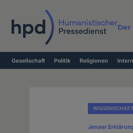
Direkt
zum
Inhalt
Der 
Vollt
Gesellschaft
Politik
Religionen
Inter
Hauptnavigation
WISSENSCHAF
Jenaer Erklärun