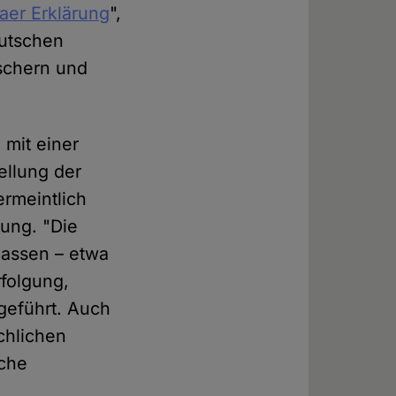
aer Erklärung
",
eutschen
rschern und
mit einer
ellung der
rmeintlich
rung. "Die
assen – etwa
folgung,
geführt. Auch
chlichen
sche