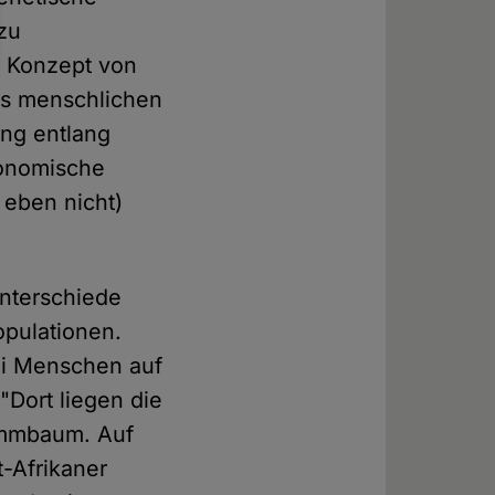
zu
as Konzept von
des menschlichen
ung entlang
xonomische
 eben nicht)
nterschiede
opulationen.
bei Menschen auf
"Dort liegen die
ammbaum. Auf
t-Afrikaner