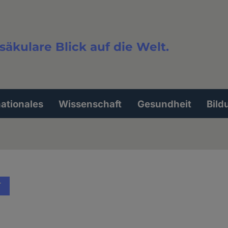
säkulare Blick auf die Welt.
extsuche
nationales
Wissenschaft
Gesundheit
Bild
T