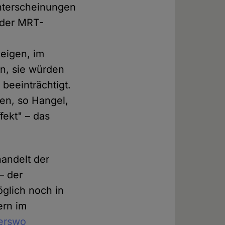
hterscheinungen
 der MRT-
zeigen, im
en, sie würden
beeinträchtigt.
ren, so Hangel,
fekt" – das
handelt der
– der
glich noch in
ern im
erswo