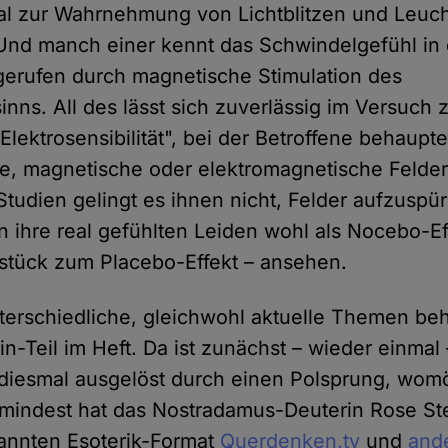
l zur Wahrnehmung von Lichtblitzen und Leuc
Und manch einer kennt das Schwindelgefühl in
gerufen durch magnetische Stimulation des
nns. All des lässt sich zuverlässig im Versuch 
lektrosensibilität", bei der Betroffene behaupt
he, magnetische oder elektromagnetische Felder 
Studien gelingt es ihnen nicht, Felder aufzuspü
 ihre real gefühlten Leiden wohl als Nocebo-Ef
stück zum Placebo-Effekt – ansehen.
terschiedliche, gleichwohl aktuelle Themen be
n-Teil im Heft. Da ist zunächst – wieder einmal 
diesmal ausgelöst durch einen Polsprung, womö
mindest hat das Nostradamus-Deuterin Rose St
annten Esoterik-Format
Querdenken.tv
und
and