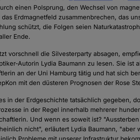
Durch einen Polsprung, den Wechsel von magne
ll das Erdmagnetfeld zusammenbrechen, das uns
hlung schützt, die Folgen seien Naturkatastrop
aller Ende.
zt vorschnell die Silvesterparty absagen, empfi
tiker-Autorin Lydia Baumann zu lesen. Sie ist a
lerin an der Uni Hamburg tätig und hat sich ber
kepKon mit den düsteren Prognosen der Rose St
es in der Erdgeschichte tatsächlich gegeben, d
Prozesse in der Regel innerhalb mehrerer hunder
haftlerin. Und wenn es soweit ist? "Aussterbe
einlich nicht", erläutert Lydia Baumann, "aber 
nlich Probleme mit unserer Infrastruktur bekom