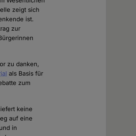
im Wesentlichen
lle zeigt sich
enkende ist.
trag zur
 Bürgerinnen
tor zu danken,
ial
als Basis für
ebatte zum
iefert keine
eg auf eine
und in