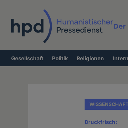
Direkt
zum
Inhalt
Der 
Vollt
Gesellschaft
Politik
Religionen
Inter
Hauptnavigation
WISSENSCHAF
Druckfrisch: