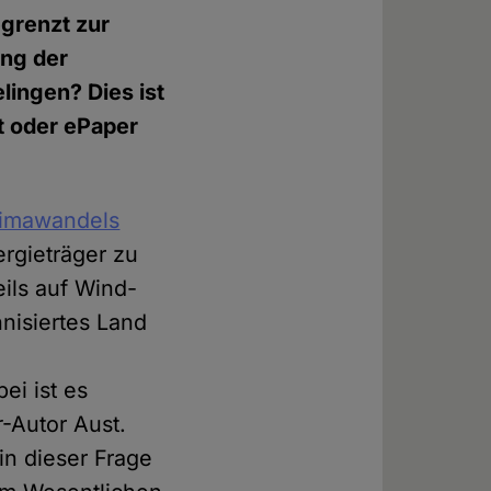
egrenzt zur
ng der
ingen? Dies ist
nt oder ePaper
limawandels
ergieträger zu
eils auf Wind-
nisiertes Land
ei ist es
r
-Autor Aust.
n dieser Frage