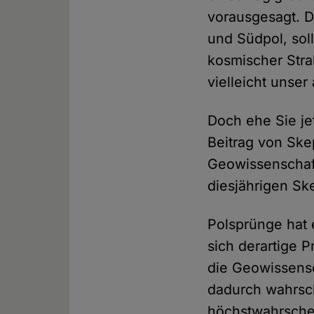
vorausgesagt. 
und Südpol, so
kosmischer Stra
vielleicht unser 
Doch ehe Sie jet
Beitrag von Skep
Geowissenschaft
diesjährigen S
Polsprünge hat 
sich derartige 
die Geowissensc
dadurch wahrsch
höchstwahrschei