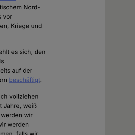
tischem Nord-
 vor
hen, Kriege und
ehlt es sich, den
ls
eits auf der
ern
beschäftigt
.
och vollziehen
t Jahre, weiß
n werden wir
wir werden
men, falls wir