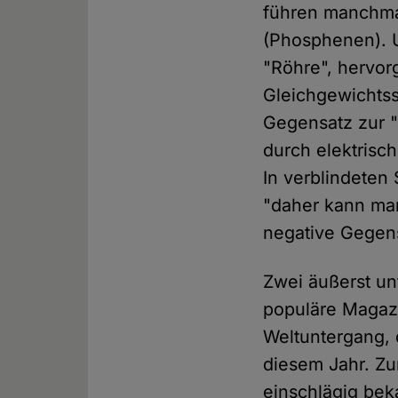
führen manchma
(Phosphenen). 
"Röhre", hervor
Gleichgewichtssi
Gegensatz zur "E
durch elektrisc
In verblindeten 
"daher kann man
negative Gegen
Zwei äußerst un
populäre Magazi
Weltuntergang, 
diesem Jahr. Zu
einschlägig bek