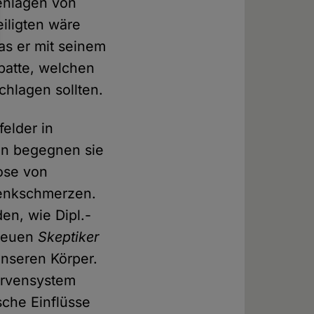
senlagen von
iligten wäre
as er mit seinem
ebatte, welchen
hlagen sollten.
elder in
ren begegnen sie
ose von
lenkschmerzen.
en, wie Dipl.-
 neuen
Skeptiker
 unseren Körper.
ervensystem
che Einflüsse