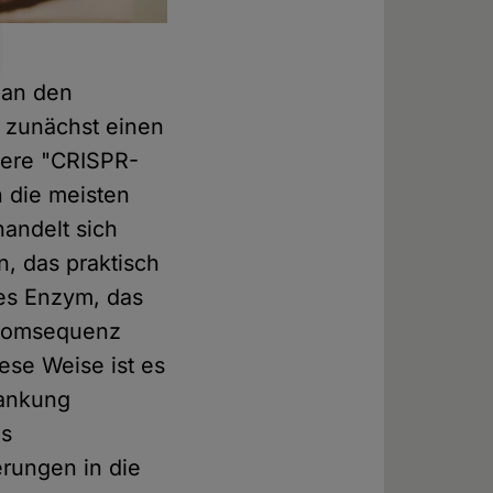
 an den
r zunächst einen
here "CRISPR-
n die meisten
handelt sich
n, das praktisch
des Enzym, das
enomsequenz
iese Weise ist es
rankung
as
rungen in die