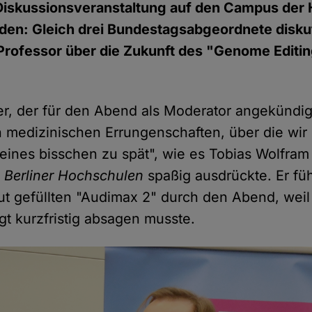
Diskussionsveranstaltung auf den Campus der
aden: Gleich drei Bundestagsabgeordnete diskut
rofessor über die Zukunft des "Genome Editin
ler, der für den Abend als Moderator angekündi
en medizinischen Errungenschaften, über die wi
leines bisschen zu spät", wie es Tobias Wolfra
Berliner Hochschulen
spaßig ausdrückte. Er fü
ut gefüllten "Audimax 2" durch den Abend, weil
gt kurzfristig absagen musste.