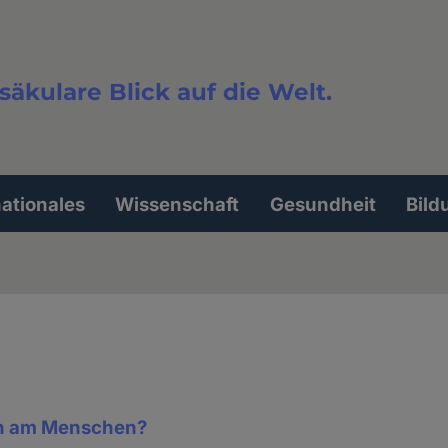
säkulare Blick auf die Welt.
extsuche
nationales
Wissenschaft
Gesundheit
Bild
n am Menschen?