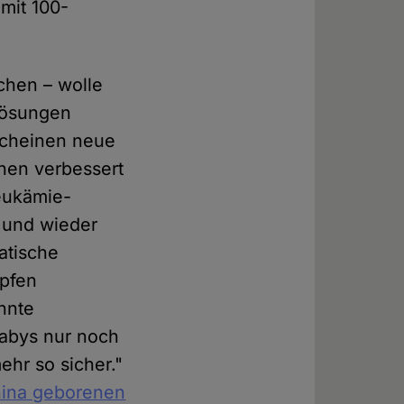
mit 100-
chen – wolle
Lösungen
rscheinen neue
hen verbessert
Leukämie-
" und wieder
atische
öpfen
nnte
Babys nur noch
ehr so sicher."
China geborenen