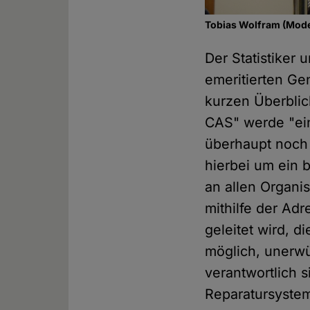
Tobias Wolfram (Moder
Der Statistiker
emeritierten Ge
kurzen Überbli
CAS" werde "ein
überhaupt noch 
hierbei um ein 
an allen Organi
mithilfe der A
geleitet wird, d
möglich, unerwü
verantwortlich 
Reparatursyste