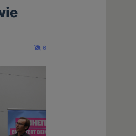
wie
"
6