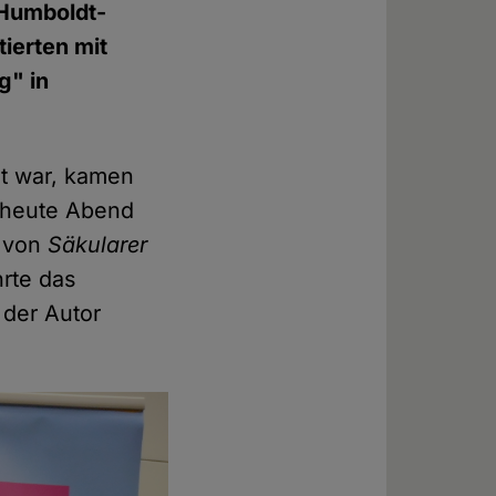
 Humboldt-
ierten mit
g" in
gt war, kamen
r heute Abend
m von
Säkularer
hrte das
 der Autor