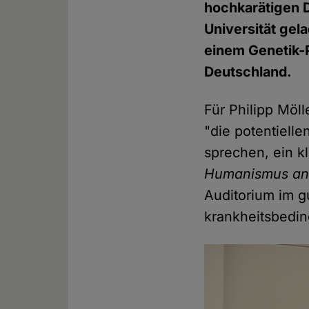
hochkarätigen 
Universität gel
einem Genetik-P
Deutschland.
Für Philipp Möl
"die potentiell
sprechen, ein k
Humanismus an 
Auditorium im g
krankheitsbedin