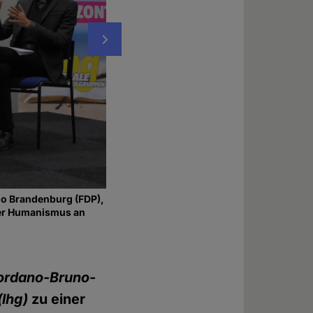
Nächstes
io Brandenburg (FDP),
Das Podium im Hörsaal der Humboldt-Univer
arer Humanismus an
Katrin Staffler (CSU), Harald Ebner (Grüne
Berliner Hochschulen)
Foto: © Gisa Bodenstein
ordano-Bruno-
lhg)
zu einer