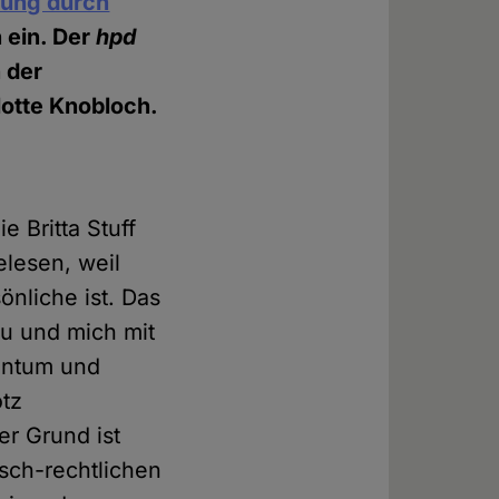
tzung durch
n ein. Der
hpd
n der
otte Knobloch.
e Britta Stuff
elesen, weil
nliche ist. Das
au und mich mit
dentum und
otz
er Grund ist
sch-rechtlichen