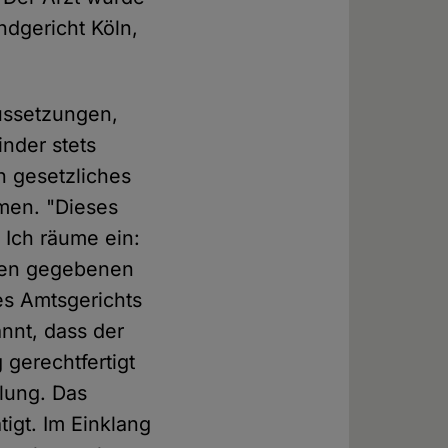
dgericht Köln,
ussetzungen,
nder stets
in gesetzliches
mmen. "Dieses
 Ich räume ein:
 den gegebenen
es Amtsgerichts
annt, dass der
gerechtfertigt
lung. Das
igt. Im Einklang