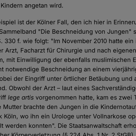
Kindern angetan wird.
spiel ist der Kölner Fall, den ich hier in Erinner
' Sammelband "Die Beschneidung von Jungen" s
. 330 f. wie folgt: "Im November 2010 hatte ein 
r Arzt, Facharzt für Chirurgie und nach eigen
, mit Einwilligung der ebenfalls muslimischen E
cht notwendige Beschneidung an einem vierjähr
bei der Eingriff unter örtlicher Betäubung und 
nd. Obwohl der Arzt – laut eines Sachverständi
iff
lege artis
vorgenommen hatte, kam es zwei 
 Mutter brachte den Jungen in die Kindernota
ik Köln, wo ihn ein Urologe unter Vollnarkose op
llt werden konnten". Die Staatsanwaltschaft er
her Körperverletzung (§ 224 Abs. 1 Nr. 2 StGB)