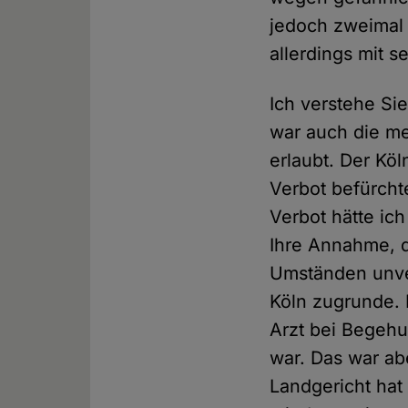
jedoch zweimal
allerdings mit 
Ich verstehe S
war auch die me
erlaubt. Der Köl
Verbot befürcht
Verbot hätte ic
Ihre Annahme, 
Umständen unver
Köln zugrunde. D
Arzt bei Begehu
war. Das war ab
Landgericht hat