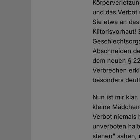
Körperverletzun
und das Verbot 
Sie etwa an das
Klitorisvorhaut
Geschlechtsorga
Abschneiden der
dem neuen § 22
Verbrechen erklä
besonders deut
Nun ist mir kla
kleine Mädchen 
Verbot niemals 
unverboten halt
stehen" sahen, m