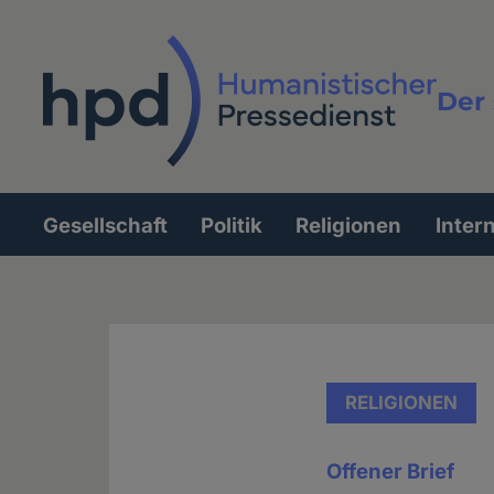
Direkt
zum
Inhalt
Der 
Vollt
Gesellschaft
Politik
Religionen
Inter
Hauptnavigation
RELIGIONEN
Offener Brief