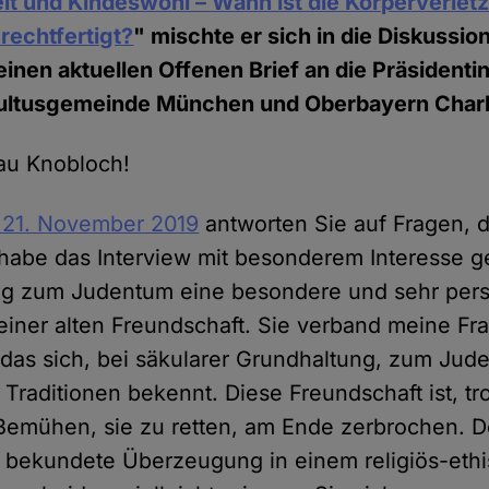
eit und Kindeswohl – Wann ist die Körperverle
rechtfertigt?
" mischte er sich in die Diskussio
einen aktuellen Offenen Brief an die Präsidenti
 Kultusgemeinde München und Oberbayern Charl
au Knobloch!
 21. November 2019
antworten Sie auf Fragen, di
h habe das Interview mit besonderem Interesse g
g zum Judentum eine besondere und sehr persö
s einer alten Freundschaft. Sie verband meine Fr
das sich, bei säkularer Grundhaltung, zum Ju
Traditionen bekennt. Diese Freundschaft ist, tr
Bemühen, sie zu retten, am Ende zerbrochen. D
h bekundete Überzeugung in einem religiös-ethi