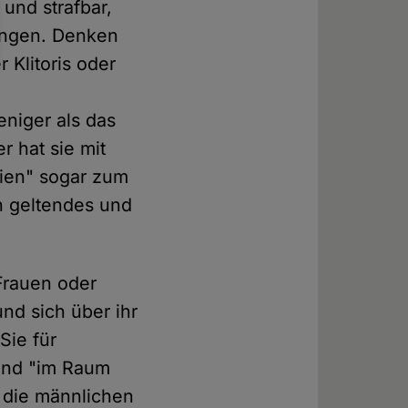
und strafbar,
zungen. Denken
 Klitoris oder
niger als das
 hat sie mit
ien" sogar zum
in geltendes und
 Frauen oder
nd sich über ihr
Sie für
hend "im Raum
, die männlichen