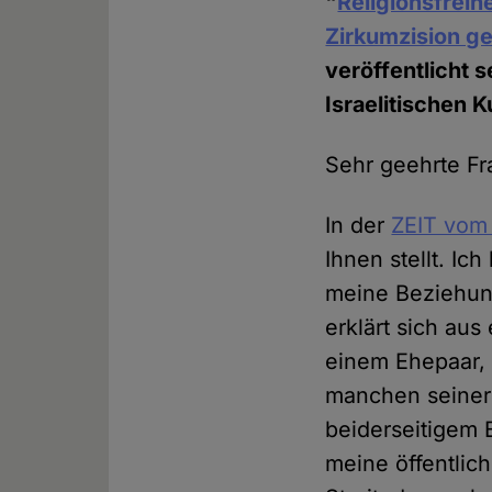
"
Religionsfreih
Zirkumzision ge
veröffentlicht s
Israelitischen
Sehr geehrte Fr
In der
ZEIT vom
Ihnen stellt. Ic
meine Beziehun
erklärt sich au
einem Ehepaar, 
manchen seiner 
beiderseitigem 
meine öffentlic