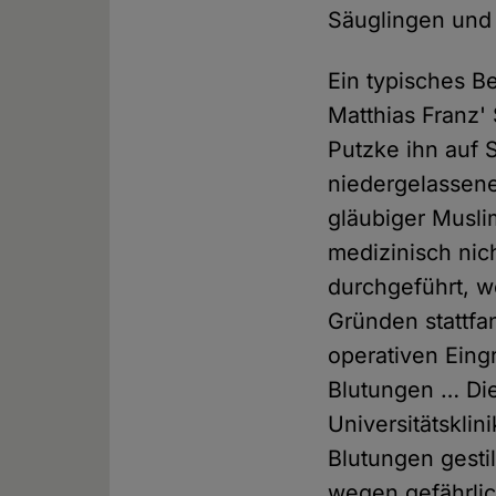
Säuglingen und 
Ein typisches Bei
Matthias Franz
Putzke ihn auf S
niedergelassene
gläubiger Muslim
medizinisch ni
durchgeführt, wo
Gründen stattfa
operativen Eingr
Blutungen … Die
Universitätsklin
Blutungen gesti
wegen gefährlic