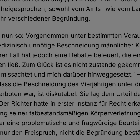
 freigesprochen, sowohl vom Amts- wie vom Lan
sehr verschiedener Begründung.
ie nun so: Vorgenommen unter bestimmten Vora
dizinisch unnötige Beschneidung männlicher Ki
ner Fall hat jedoch eine Debatte befeuert, die e
en ließ. Zum Glück ist es nicht zustande geko
h missachtet und mich darüber hinweggesetzt." –
dass die Beschneidung des Vierjährigen unter
boten war, ist diskutabel. Sie lag dem Urteil d
er Richter hatte in erster Instanz für Recht erk
ng seiner tatbestandsmäßigen Körperverletzung 
er eine problematische und fragwürdige Beurtei
 nur den Freispruch, nicht die Begründung bestät