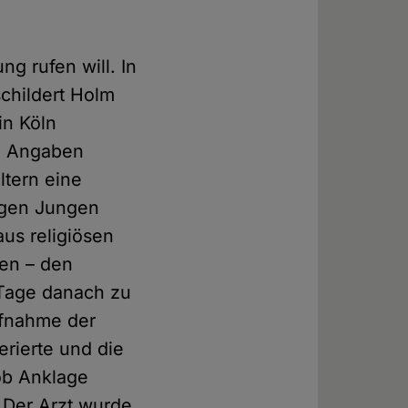
ung rufen will. In
childert Holm
in Köln
en Angaben
ltern eine
igen Jungen
aus religiösen
gen – den
Tage danach zu
ufnahme der
erierte und die
hob Anklage
. Der Arzt wurde