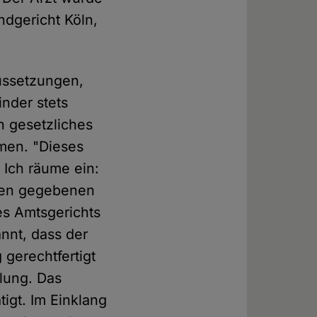
dgericht Köln,
ussetzungen,
nder stets
in gesetzliches
mmen. "Dieses
 Ich räume ein:
 den gegebenen
es Amtsgerichts
annt, dass der
gerechtfertigt
lung. Das
igt. Im Einklang