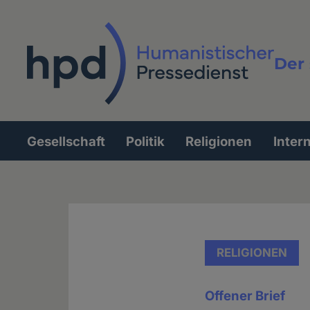
Direkt
zum
Inhalt
Der 
Vollt
Gesellschaft
Politik
Religionen
Inter
Hauptnavigation
RELIGIONEN
Offener Brief