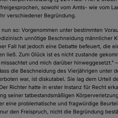
 freigesprochen, sowohl vom Amts- wie vom Lan
sehr verschiedener Begründung.
ie nun so: Vorgenommen unter bestimmten Vora
dizinisch unnötige Beschneidung männlicher Ki
ner Fall hat jedoch eine Debatte befeuert, die e
en ließ. Zum Glück ist es nicht zustande geko
h missachtet und mich darüber hinweggesetzt." –
dass die Beschneidung des Vierjährigen unter
boten war, ist diskutabel. Sie lag dem Urteil d
er Richter hatte in erster Instanz für Recht erk
ng seiner tatbestandsmäßigen Körperverletzung 
er eine problematische und fragwürdige Beurtei
 nur den Freispruch, nicht die Begründung bestät