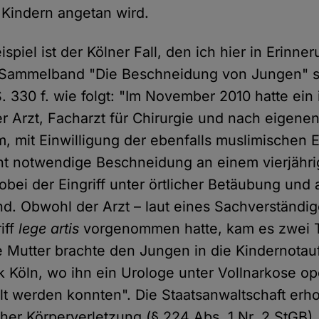
Kindern angetan wird.
spiel ist der Kölner Fall, den ich hier in Erinner
' Sammelband "Die Beschneidung von Jungen" s
. 330 f. wie folgt: "Im November 2010 hatte ein 
r Arzt, Facharzt für Chirurgie und nach eigen
, mit Einwilligung der ebenfalls muslimischen E
cht notwendige Beschneidung an einem vierjähr
bei der Eingriff unter örtlicher Betäubung und 
nd. Obwohl der Arzt – laut eines Sachverständi
iff
lege artis
vorgenommen hatte, kam es zwei 
 Mutter brachte den Jungen in die Kindernota
ik Köln, wo ihn ein Urologe unter Vollnarkose op
llt werden konnten". Die Staatsanwaltschaft er
her Körperverletzung (§ 224 Abs. 1 Nr. 2 StGB)