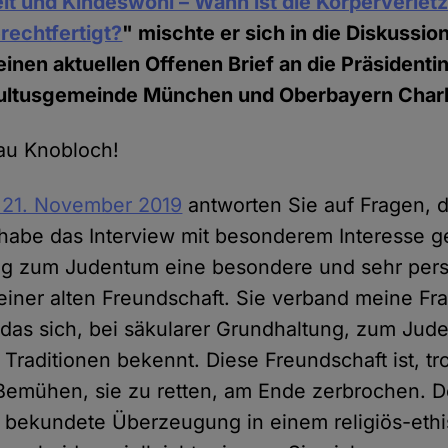
eit und Kindeswohl – Wann ist die Körperverle
rechtfertigt?
" mischte er sich in die Diskussio
einen aktuellen Offenen Brief an die Präsidenti
 Kultusgemeinde München und Oberbayern Charl
au Knobloch!
 21. November 2019
antworten Sie auf Fragen, di
h habe das Interview mit besonderem Interesse g
g zum Judentum eine besondere und sehr persö
s einer alten Freundschaft. Sie verband meine Fr
das sich, bei säkularer Grundhaltung, zum Ju
Traditionen bekennt. Diese Freundschaft ist, tr
Bemühen, sie zu retten, am Ende zerbrochen. D
h bekundete Überzeugung in einem religiös-ethi