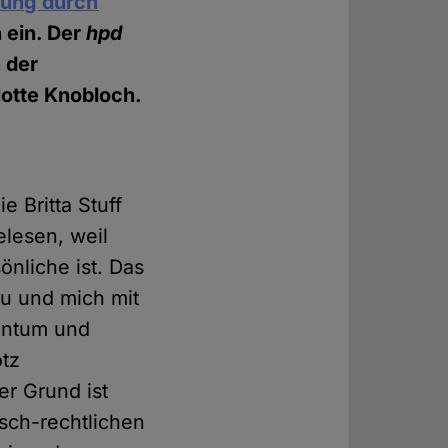
tzung durch
n ein. Der
hpd
n der
otte Knobloch.
e Britta Stuff
elesen, weil
nliche ist. Das
au und mich mit
dentum und
otz
er Grund ist
sch-rechtlichen