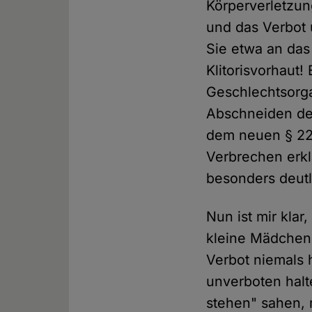
Körperverletzun
und das Verbot 
Sie etwa an das
Klitorisvorhaut
Geschlechtsorga
Abschneiden der
dem neuen § 22
Verbrechen erklä
besonders deut
Nun ist mir kla
kleine Mädchen 
Verbot niemals 
unverboten halt
stehen" sahen, m