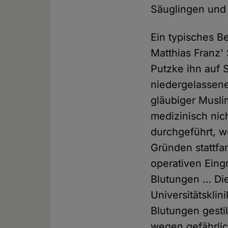
Säuglingen und 
Ein typisches Bei
Matthias Franz
Putzke ihn auf S
niedergelassene
gläubiger Muslim
medizinisch ni
durchgeführt, wo
Gründen stattfa
operativen Eingr
Blutungen … Die
Universitätsklin
Blutungen gesti
wegen gefährlic