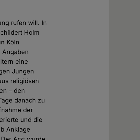
ung rufen will. In
childert Holm
in Köln
en Angaben
ltern eine
igen Jungen
aus religiösen
gen – den
Tage danach zu
ufnahme der
erierte und die
hob Anklage
. Der Arzt wurde