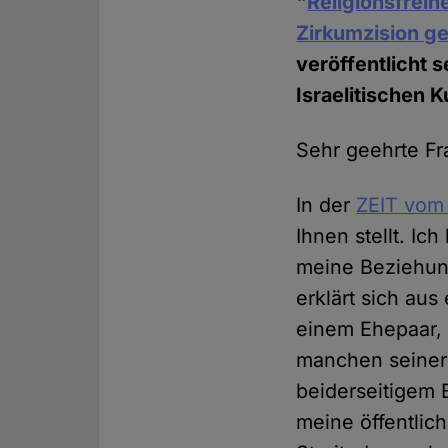
"
Religionsfreih
Zirkumzision ge
veröffentlicht s
Israelitischen
Sehr geehrte Fr
In der
ZEIT vom
Ihnen stellt. Ic
meine Beziehun
erklärt sich au
einem Ehepaar, 
manchen seiner 
beiderseitigem 
meine öffentlic