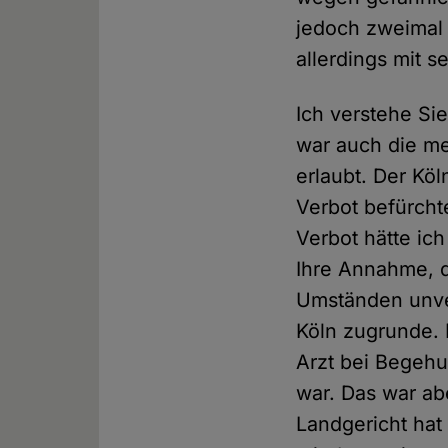
jedoch zweimal
allerdings mit 
Ich verstehe S
war auch die me
erlaubt. Der Köl
Verbot befürcht
Verbot hätte ic
Ihre Annahme, 
Umständen unver
Köln zugrunde. D
Arzt bei Begehu
war. Das war ab
Landgericht hat