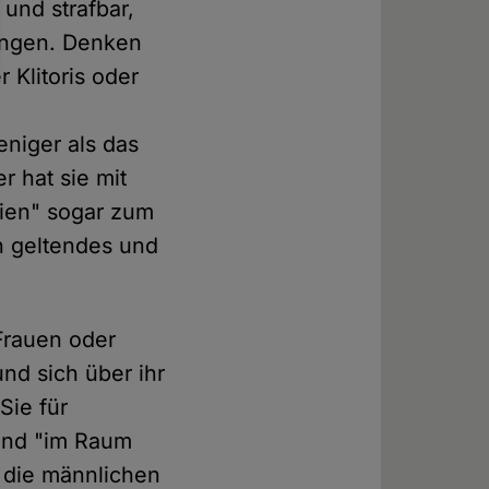
und strafbar,
zungen. Denken
 Klitoris oder
niger als das
 hat sie mit
ien" sogar zum
in geltendes und
 Frauen oder
nd sich über ihr
Sie für
hend "im Raum
, die männlichen