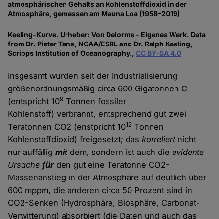
atmosphärischen Gehalts an Kohlenstoffdioxid in der
Atmosphäre, gemessen am Mauna Loa (1958–2019)
Keeling-Kurve. Urheber: Von Delorme - Eigenes Werk. Data
from Dr. Pieter Tans, NOAA/ESRL and Dr. Ralph Keeling,
Scripps Institution of Oceanography.,
CC BY-SA 4.0
Insgesamt wurden seit der Industrialisierung
größenordnungsmäßig circa 600 Gigatonnen C
9
(entspricht 10
Tonnen fossiler
Kohlenstoff) verbrannt, entsprechend gut zwei
12
Teratonnen CO2 (enstpricht 10
Tonnen
Kohlenstoffdioxid) freigesetzt; das
korreliert
nicht
nur auffällig
mit
dem, sondern ist auch die
evidente
Ursache
für
den gut eine Teratonne CO2-
Massenanstieg in der Atmosphäre auf deutlich über
600 mppm, die anderen circa 50 Prozent sind in
CO2-Senken (Hydrosphäre, Biosphäre, Carbonat-
Verwitterung) absorbiert (die Daten und auch das