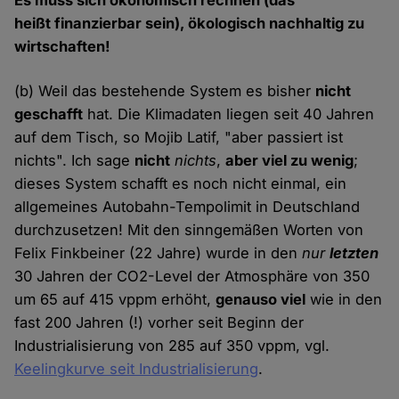
Es muss sich ökonomisch rechnen (das
heißt finanzierbar sein), ökologisch nachhaltig zu
wirtschaften!
(b) Weil das bestehende System es bisher
nicht
geschafft
hat. Die Klimadaten liegen seit 40 Jahren
auf dem Tisch, so Mojib Latif, "aber passiert ist
nichts". Ich sage
nicht
nichts
,
aber viel zu wenig
;
dieses System schafft es noch nicht einmal, ein
allgemeines Autobahn-Tempolimit in Deutschland
durchzusetzen! Mit den sinngemäßen Worten von
Felix Finkbeiner (22 Jahre) wurde in den
nur
letzten
30 Jahren der CO2-Level der Atmosphäre von 350
um 65 auf 415 vppm erhöht,
genauso viel
wie in den
fast 200 Jahren (!) vorher seit Beginn der
Industrialisierung von 285 auf 350 vppm, vgl.
Keelingkurve seit Industrialisierung
.