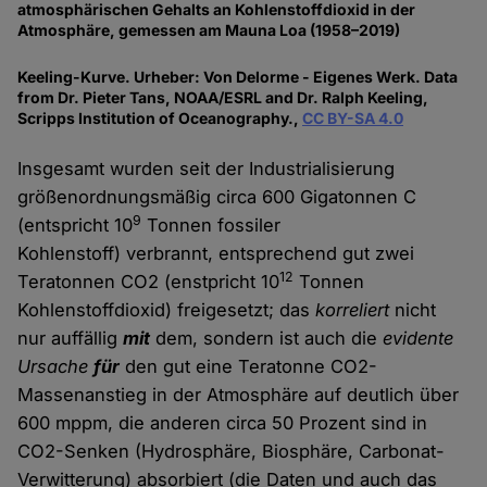
atmosphärischen Gehalts an Kohlenstoffdioxid in der
Atmosphäre, gemessen am Mauna Loa (1958–2019)
Keeling-Kurve. Urheber: Von Delorme - Eigenes Werk. Data
from Dr. Pieter Tans, NOAA/ESRL and Dr. Ralph Keeling,
Scripps Institution of Oceanography.,
CC BY-SA 4.0
Insgesamt wurden seit der Industrialisierung
größenordnungsmäßig circa 600 Gigatonnen C
9
(entspricht 10
Tonnen fossiler
Kohlenstoff) verbrannt, entsprechend gut zwei
12
Teratonnen CO2 (enstpricht 10
Tonnen
Kohlenstoffdioxid) freigesetzt; das
korreliert
nicht
nur auffällig
mit
dem, sondern ist auch die
evidente
Ursache
für
den gut eine Teratonne CO2-
Massenanstieg in der Atmosphäre auf deutlich über
600 mppm, die anderen circa 50 Prozent sind in
CO2-Senken (Hydrosphäre, Biosphäre, Carbonat-
Verwitterung) absorbiert (die Daten und auch das