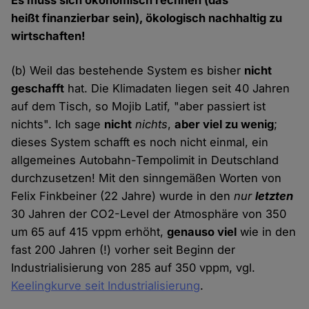
Es muss sich ökonomisch rechnen (das
heißt finanzierbar sein), ökologisch nachhaltig zu
wirtschaften!
(b) Weil das bestehende System es bisher
nicht
geschafft
hat. Die Klimadaten liegen seit 40 Jahren
auf dem Tisch, so Mojib Latif, "aber passiert ist
nichts". Ich sage
nicht
nichts
,
aber viel zu wenig
;
dieses System schafft es noch nicht einmal, ein
allgemeines Autobahn-Tempolimit in Deutschland
durchzusetzen! Mit den sinngemäßen Worten von
Felix Finkbeiner (22 Jahre) wurde in den
nur
letzten
30 Jahren der CO2-Level der Atmosphäre von 350
um 65 auf 415 vppm erhöht,
genauso viel
wie in den
fast 200 Jahren (!) vorher seit Beginn der
Industrialisierung von 285 auf 350 vppm, vgl.
Keelingkurve seit Industrialisierung
.