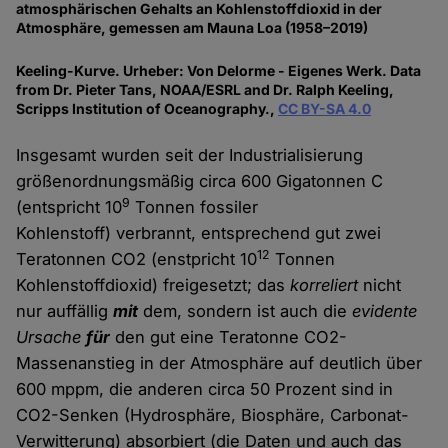
atmosphärischen Gehalts an Kohlenstoffdioxid in der
Atmosphäre, gemessen am Mauna Loa (1958–2019)
Keeling-Kurve. Urheber: Von Delorme - Eigenes Werk. Data
from Dr. Pieter Tans, NOAA/ESRL and Dr. Ralph Keeling,
Scripps Institution of Oceanography.,
CC BY-SA 4.0
Insgesamt wurden seit der Industrialisierung
größenordnungsmäßig circa 600 Gigatonnen C
9
(entspricht 10
Tonnen fossiler
Kohlenstoff) verbrannt, entsprechend gut zwei
12
Teratonnen CO2 (enstpricht 10
Tonnen
Kohlenstoffdioxid) freigesetzt; das
korreliert
nicht
nur auffällig
mit
dem, sondern ist auch die
evidente
Ursache
für
den gut eine Teratonne CO2-
Massenanstieg in der Atmosphäre auf deutlich über
600 mppm, die anderen circa 50 Prozent sind in
CO2-Senken (Hydrosphäre, Biosphäre, Carbonat-
Verwitterung) absorbiert (die Daten und auch das