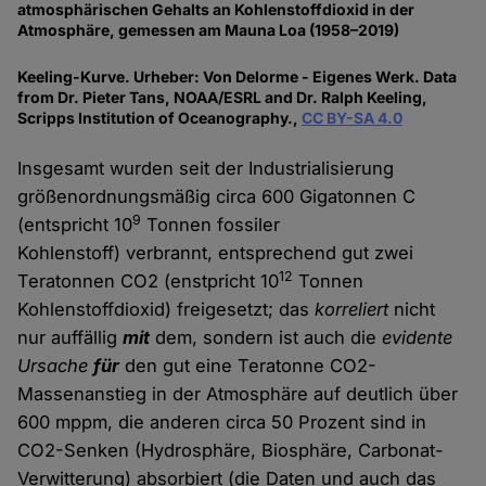
atmosphärischen Gehalts an Kohlenstoffdioxid in der
Atmosphäre, gemessen am Mauna Loa (1958–2019)
Keeling-Kurve. Urheber: Von Delorme - Eigenes Werk. Data
from Dr. Pieter Tans, NOAA/ESRL and Dr. Ralph Keeling,
Scripps Institution of Oceanography.,
CC BY-SA 4.0
Insgesamt wurden seit der Industrialisierung
größenordnungsmäßig circa 600 Gigatonnen C
9
(entspricht 10
Tonnen fossiler
Kohlenstoff) verbrannt, entsprechend gut zwei
12
Teratonnen CO2 (enstpricht 10
Tonnen
Kohlenstoffdioxid) freigesetzt; das
korreliert
nicht
nur auffällig
mit
dem, sondern ist auch die
evidente
Ursache
für
den gut eine Teratonne CO2-
Massenanstieg in der Atmosphäre auf deutlich über
600 mppm, die anderen circa 50 Prozent sind in
CO2-Senken (Hydrosphäre, Biosphäre, Carbonat-
Verwitterung) absorbiert (die Daten und auch das