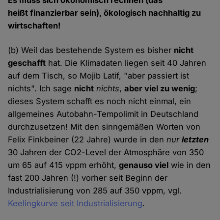
Es muss sich ökonomisch rechnen (das
heißt finanzierbar sein), ökologisch nachhaltig zu
wirtschaften!
(b) Weil das bestehende System es bisher
nicht
geschafft
hat. Die Klimadaten liegen seit 40 Jahren
auf dem Tisch, so Mojib Latif, "aber passiert ist
nichts". Ich sage
nicht
nichts
,
aber viel zu wenig
;
dieses System schafft es noch nicht einmal, ein
allgemeines Autobahn-Tempolimit in Deutschland
durchzusetzen! Mit den sinngemäßen Worten von
Felix Finkbeiner (22 Jahre) wurde in den
nur
letzten
30 Jahren der CO2-Level der Atmosphäre von 350
um 65 auf 415 vppm erhöht,
genauso viel
wie in den
fast 200 Jahren (!) vorher seit Beginn der
Industrialisierung von 285 auf 350 vppm, vgl.
Keelingkurve seit Industrialisierung
.