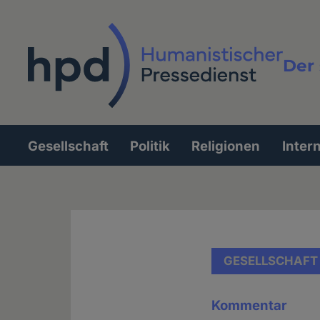
Direkt
zum
Inhalt
Der 
Vollt
Gesellschaft
Politik
Religionen
Inter
Hauptnavigation
GESELLSCHAFT
Kommentar