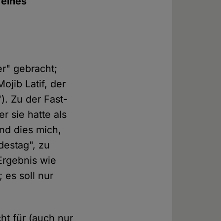
 eines
er" gebracht;
ojib Latif, der
). Zu der Fast-
er sie hatte als
nd dies mich,
destag", zu
Ergebnis wie
 es soll nur
cht für (auch nur