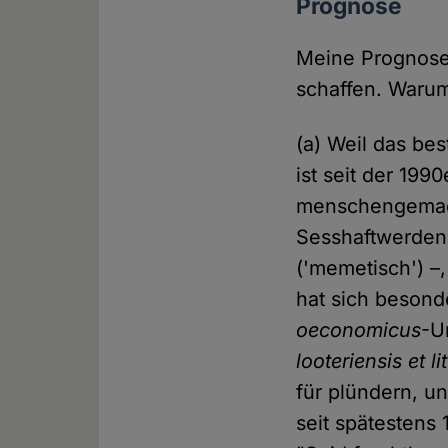
Prognose
Meine Prognose 
schaffen. Warum
(a) Weil das b
ist seit der 199
menschengemach
Sesshaftwerden 
('memetisch') –
hat sich besond
oeconomicus
-U
looteriensis et li
für plündern, un
seit spätestens