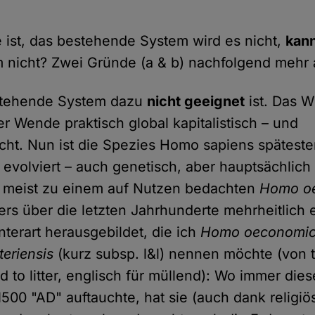
ist, das bestehende System wird es nicht,
kan
 nicht? Zwei Gründe (a & b) nachfolgend mehr al
estehende System dazu
nicht geeignet
ist. Das W
0er Wende praktisch global kapitalistisch – und
t. Nun ist die Spezies Homo sapiens späteste
evolviert – auch genetisch, aber hauptsächlich k
, meist zu einem auf Nutzen bedachten
Homo o
ers über die letzten Jahrhunderte mehrheitlich
nterart herausgebildet, die ich
Homo oeconomic
tteriensis
(kurz subsp. l&l) nennen möchte (von t
d to litter, englisch für müllend): Wo immer di
 1500 "AD" auftauchte, hat sie (auch dank relig