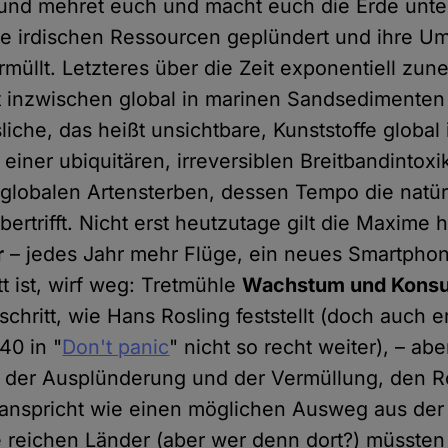
 und mehret euch und macht euch die Erde unte
e irdischen Ressourcen geplündert und ihre U
müllt. Letzteres über die Zeit exponentiell zun
st inzwischen global in marinen Sandsedimenten
liche, das heißt unsichtbare, Kunststoffe globa
einer ubiquitären, irreversiblen Breitbandintoxi
globalen Artensterben, dessen Tempo die natür
bertrifft. Nicht erst heutzutage gilt die Maxime 
r
– jedes Jahr mehr Flüge, ein neues Smartphon
t ist, wirf weg: Tretmühle
Wachstum und Kons
schritt, wie Hans Rosling feststellt (doch auch 
40 in "
Don't panic
" nicht so recht weiter), – ab
 der Ausplünderung und der Vermüllung, den Ro
nspricht wie einen möglichen Ausweg aus der 
ie reichen Länder (aber wer denn dort?) müsste