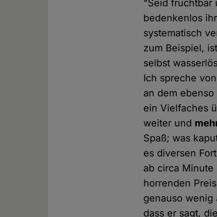
"Seid fruchtbar
bedenkenlos ihr
systematisch ver
zum Beispiel, i
selbst wasserlös
Ich spreche von 
an dem ebenso 
ein Vielfaches ü
weiter und
meh
Spaß; was kaput
es diversen Fort
ab circa Minute 
horrenden Preis
genauso wenig a
dass er sagt, d