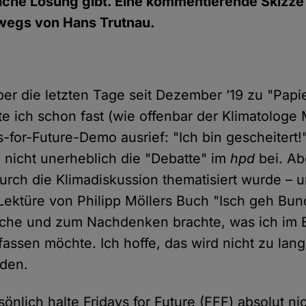
iche Lösung gibt. Eine kommentierende Skizze
wegs von Hans Trutnau.
ber die letzten Tage seit Dezember ’19 zu "Papi
te ich schon fast (wie offenbar der Klimatologe M
s-for-Future-Demo ausrief: "Ich bin gescheitert!"
g nicht unerheblich die "Debatte" im
hpd
bei. Ab
urch die Klimadiskussion thematisiert wurde – u
Lektüre von Philipp Möllers Buch "Isch geh Bun
rche und zum Nachdenken brachte, was ich im 
ssen möchte. Ich hoffe, das wird nicht zu lang;
rden.
önlich halte Fridays for Future (FFF) absolut ni