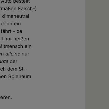
Auto bestellt
ermaßen Falsch-)
 klimaneutral
 denn ein
fährt – da
ll nur heißen
 Mitmensch ein
men
alleine
nur
ante
der
ch dem St.-
enen Spielraum
ieren.