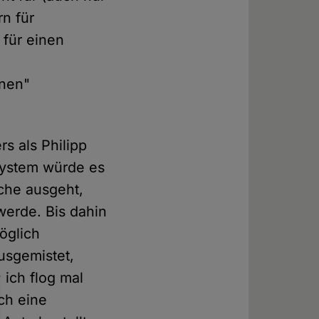
rn für
 für einen
rnen"
s als Philipp
System würde es
ache ausgeht,
werde. Bis dahin
öglich
usgemistet,
 ich flog mal
och eine