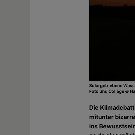
Solargetriebene Wass
Foto und Collage © H
Die Klimadebatte
mitunter bizarr
ins Bewusstsein