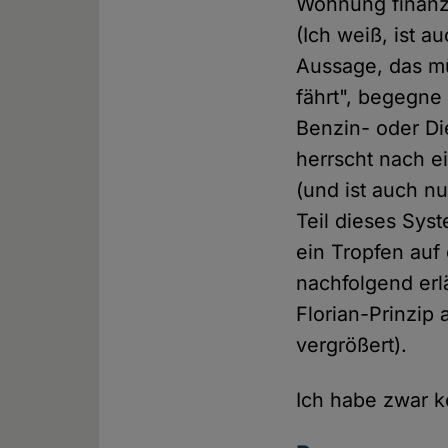
Wohnung finanzi
(Ich weiß, ist 
Aussage, das mü
fährt", begegne
Benzin- oder Die
herrscht nach e
(und ist auch n
Teil dieses Sy
ein Tropfen auf
nachfolgend erl
Florian-Prinzip 
vergrößert).
Ich habe zwar ke