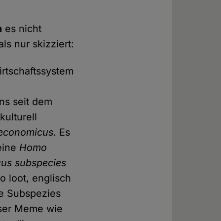
n
es nicht
s nur skizziert:
irtschaftssystem
ns seit dem
ulturell
economicus
. Es
 eine
Homo
us subspecies
o loot, englisch
ese Subspezies
iöser Meme wie