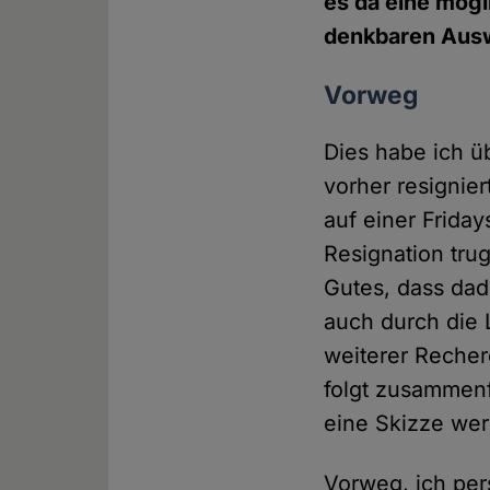
es da eine mögl
denkbaren Aus
Vorweg
Dies habe ich ü
vorher resignier
auf einer Friday
Resignation tru
Gutes, dass dad
auch durch die 
weiterer Reche
folgt zusammenfa
eine Skizze we
Vorweg, ich pers