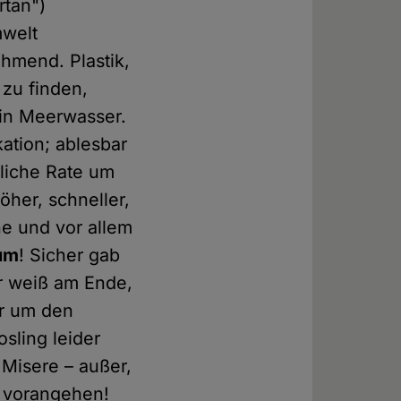
rtan")
mwelt
ehmend. Plastik,
 zu finden,
l in Meerwasser.
kation; ablesbar
liche Rate um
höher, schneller,
e und vor allem
um
! Sicher gab
er weiß am Ende,
er um den
sling leider
Misere – außer,
n vorangehen!