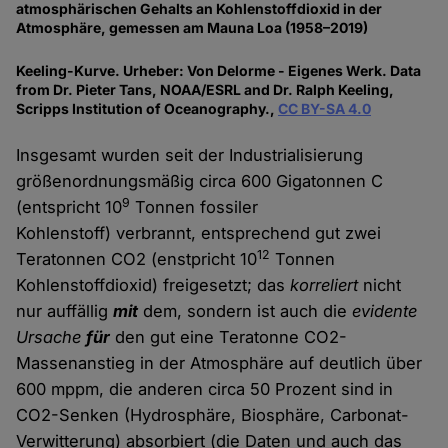
atmosphärischen Gehalts an Kohlenstoffdioxid in der
Atmosphäre, gemessen am Mauna Loa (1958–2019)
Keeling-Kurve. Urheber: Von Delorme - Eigenes Werk. Data
from Dr. Pieter Tans, NOAA/ESRL and Dr. Ralph Keeling,
Scripps Institution of Oceanography.,
CC BY-SA 4.0
Insgesamt wurden seit der Industrialisierung
größenordnungsmäßig circa 600 Gigatonnen C
9
(entspricht 10
Tonnen fossiler
Kohlenstoff) verbrannt, entsprechend gut zwei
12
Teratonnen CO2 (enstpricht 10
Tonnen
Kohlenstoffdioxid) freigesetzt; das
korreliert
nicht
nur auffällig
mit
dem, sondern ist auch die
evidente
Ursache
für
den gut eine Teratonne CO2-
Massenanstieg in der Atmosphäre auf deutlich über
600 mppm, die anderen circa 50 Prozent sind in
CO2-Senken (Hydrosphäre, Biosphäre, Carbonat-
Verwitterung) absorbiert (die Daten und auch das