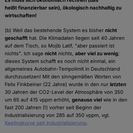
Es muss sich ökonomisch rechnen (das
heißt finanzierbar sein), ökologisch nachhaltig zu
wirtschaften!
(b) Weil das bestehende System es bisher
nicht
geschafft
hat. Die Klimadaten liegen seit 40 Jahren
auf dem Tisch, so Mojib Latif, "aber passiert ist
nichts". Ich sage
nicht
nichts
,
aber viel zu wenig
;
dieses System schafft es noch nicht einmal, ein
allgemeines Autobahn-Tempolimit in Deutschland
durchzusetzen! Mit den sinngemäßen Worten von
Felix Finkbeiner (22 Jahre) wurde in den
nur
letzten
30 Jahren der CO2-Level der Atmosphäre von 350
um 65 auf 415 vppm erhöht,
genauso viel
wie in den
fast 200 Jahren (!) vorher seit Beginn der
Industrialisierung von 285 auf 350 vppm, vgl.
Keelingkurve seit Industrialisierung
.