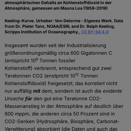
atmosphärischen Gehalts an Kohlenstoffdioxid in der
Atmosphäre, gemessen am Mauna Loa (1958–2019)
Keeling-Kurve. Urheber: Von Delorme - Eigenes Werk. Data
from Dr. Pieter Tans, NOAA/ESRL and Dr. Ralph Keeling,
Scripps Institution of Oceanography.,
CC BY-SA 4.0
Insgesamt wurden seit der Industrialisierung
größenordnungsmäßig circa 600 Gigatonnen C
9
(entspricht 10
Tonnen fossiler
Kohlenstoff) verbrannt, entsprechend gut zwei
12
Teratonnen CO2 (enstpricht 10
Tonnen
Kohlenstoffdioxid) freigesetzt; das
korreliert
nicht
nur auffällig
mit
dem, sondern ist auch die
evidente
Ursache
für
den gut eine Teratonne CO2-
Massenanstieg in der Atmosphäre auf deutlich über
600 mppm, die anderen circa 50 Prozent sind in
CO2-Senken (Hydrosphäre, Biosphäre, Carbonat-
Verwitterung) absorbiert (die Daten und auch das