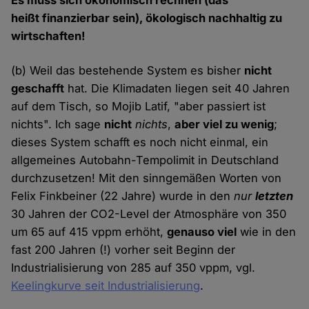
Es muss sich ökonomisch rechnen (das
heißt finanzierbar sein), ökologisch nachhaltig zu
wirtschaften!
(b) Weil das bestehende System es bisher
nicht
geschafft
hat. Die Klimadaten liegen seit 40 Jahren
auf dem Tisch, so Mojib Latif, "aber passiert ist
nichts". Ich sage
nicht
nichts
,
aber viel zu wenig
;
dieses System schafft es noch nicht einmal, ein
allgemeines Autobahn-Tempolimit in Deutschland
durchzusetzen! Mit den sinngemäßen Worten von
Felix Finkbeiner (22 Jahre) wurde in den
nur
letzten
30 Jahren der CO2-Level der Atmosphäre von 350
um 65 auf 415 vppm erhöht,
genauso viel
wie in den
fast 200 Jahren (!) vorher seit Beginn der
Industrialisierung von 285 auf 350 vppm, vgl.
Keelingkurve seit Industrialisierung
.