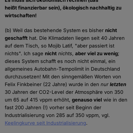
Es muss sich ökonomisch rechnen (das
heißt finanzierbar sein), ökologisch nachhaltig zu
wirtschaften!
(b) Weil das bestehende System es bisher
nicht
geschafft
hat. Die Klimadaten liegen seit 40 Jahren
auf dem Tisch, so Mojib Latif, "aber passiert ist
nichts". Ich sage
nicht
nichts
,
aber viel zu wenig
;
dieses System schafft es noch nicht einmal, ein
allgemeines Autobahn-Tempolimit in Deutschland
durchzusetzen! Mit den sinngemäßen Worten von
Felix Finkbeiner (22 Jahre) wurde in den
nur
letzten
30 Jahren der CO2-Level der Atmosphäre von 350
um 65 auf 415 vppm erhöht,
genauso viel
wie in den
fast 200 Jahren (!) vorher seit Beginn der
Industrialisierung von 285 auf 350 vppm, vgl.
Keelingkurve seit Industrialisierung
.