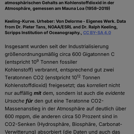
atmosphärischen Gehalts an Kohlenstoffdioxid in der
Atmosphäre, gemessen am Mauna Loa (1958–2019)
Keeling-Kurve. Urheber: Von Delorme - Eigenes Werk. Data
from Dr. Pieter Tans, NOAA/ESRL and Dr. Ralph Keeling,
Scripps Institution of Oceanography.,
CC BY-SA 4.0
Insgesamt wurden seit der Industrialisierung
größenordnungsmäßig circa 600 Gigatonnen C
9
(entspricht 10
Tonnen fossiler
Kohlenstoff) verbrannt, entsprechend gut zwei
12
Teratonnen CO2 (enstpricht 10
Tonnen
Kohlenstoffdioxid) freigesetzt; das
korreliert
nicht
nur auffällig
mit
dem, sondern ist auch die
evidente
Ursache
für
den gut eine Teratonne CO2-
Massenanstieg in der Atmosphäre auf deutlich über
600 mppm, die anderen circa 50 Prozent sind in
CO2-Senken (Hydrosphäre, Biosphäre, Carbonat-
Verwitterung) absorbiert (die Daten und auch das