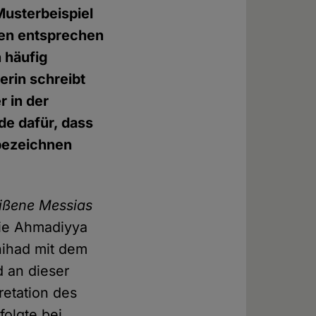
Musterbeispiel
gen entsprechen
 häufig
erin schreibt
 in der
de dafür, dass
bezeichnen
ißene Messias
die Ahmadiyya
hihad mit dem
d an dieser
retation des
folgte bei