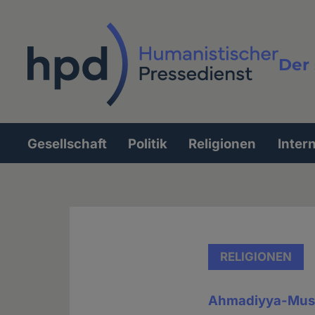
Direkt
zum
Inhalt
Der 
Vollt
Gesellschaft
Politik
Religionen
Inter
Hauptnavigation
RELIGIONEN
Ahmadiyya-Mus