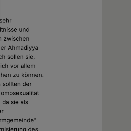
 sehr
ltnisse und
n zwischen
der Ahmadiyya
h sollen sie,
ich vor allem
iehen zu können.
 sollten der
Homosexualität
 da sie als
er
formgemeinde"
nisierung des