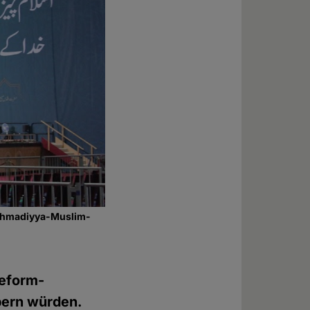
r Ahmadiyya-Muslim-
Reform-
rpern würden.