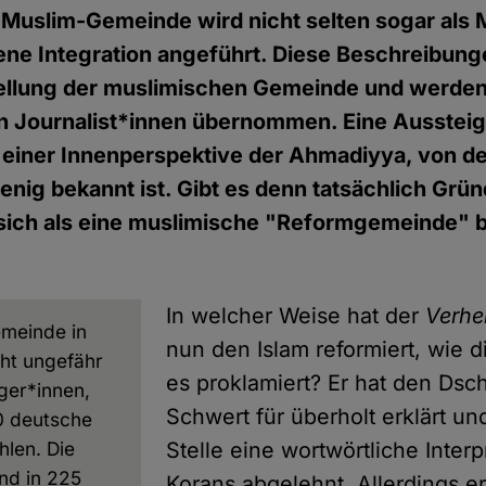
Muslim-Gemeinde wird nicht selten sogar als 
ene Integration angeführt. Diese Beschreibun
tellung der muslimischen Gemeinde und werden
on Journalist*innen übernommen. Eine Aussteig
einer Innenperspektive der Ahmadiyya, von der
wenig bekannt ist. Gibt es denn tatsächlich Grün
sich als eine muslimische "Reformgemeinde" 
In welcher Weise hat der
Verhe
meinde in
nun den Islam reformiert, wie 
ht ungefähr
es proklamiert? Er hat den Dsc
ger*innen,
Schwert für überholt erklärt un
0 deutsche
hlen. Die
Stelle eine wortwörtliche Interp
nd in 225
Korans abgelehnt. Allerdings er