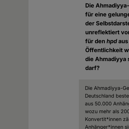
Die Ahmadiyya-
für eine gelung
der Selbstdars
unreflektiert v
für den
hpd
aus 
Öffentlichkeit 
die Ahmadiyya 
darf?
Die Ahmadiyya-Ge
Deutschland beste
aus 50.000 Anhän
wozu mehr als 20
Konvertit*innen zä
Anhänger*innen si