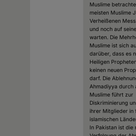
Muslime betrachte
meisten Muslime J
Verheißenen Mess
und noch auf sein
warten. Die Mehrhe
Muslime ist sich a
darüber, dass es 
Heiligen Prophet
keinen neuen Pro
darf. Die Ablehnun
Ahmadiyya durch 
Muslime führt zur
Diskriminierung u
ihrer Mitglieder in 
islamischen Lände
In Pakistan ist die 
Verfolgung der A