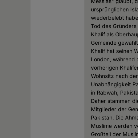
Messias" glaubt, 
ursprünglichen Is
wiederbelebt habe
Tod des Gründers 
Khalif als Oberhau
Gemeinde gewählt.
Khalif hat seinen 
London, während 
vorherigen Khalife
Wohnsitz nach der
Unabhängigkeit Pa
in Rabwah, Pakista
Daher stammen di
Mitglieder der Ge
Pakistan. Die Ahm
Muslime werden 
Großteil der Musli