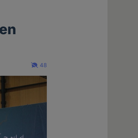
hen
48