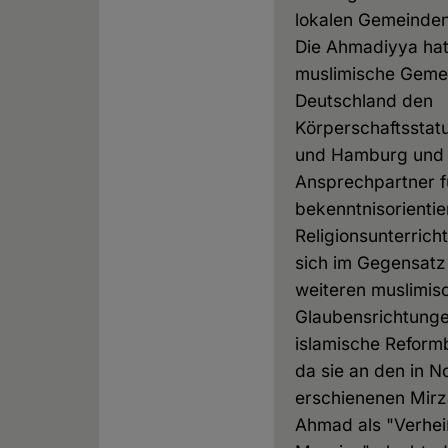
lokalen Gemeinden 
Die Ahmadiyya hat 
muslimische Gemei
Deutschland den
Körperschaftsstat
und Hamburg und i
Ansprechpartner f
bekenntnisorientie
Religionsunterricht
sich im Gegensatz
weiteren muslimis
Glaubensrichtunge
islamische Refor
da sie an den in N
erschienenen Mir
Ahmad als "Verhe