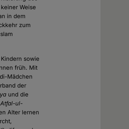
n keiner Weise
man in dem
ückkehr zum
Islam
n Kindern sowie
nnen früh. Mit
madi-Mädchen
rband der
yya
und die
d
Atfal-ul-
en Alter lernen
rcht,