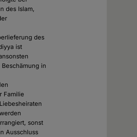
n des Islam,
der
erlieferung des
iyya ist
, ansonsten
e Beschämung in
len
 Familie
Liebesheiraten
 werden
rangiert, sonst
ein Ausschluss