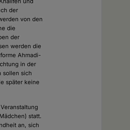
halifen und
uch der
werden von den
ne die
ben der
ssen werden die
nforme Ahmadi-
chtung in der
 sollen sich
ie später keine
 Veranstaltung
Mädchen) statt.
ndheit an, sich