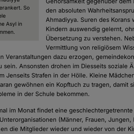
Gehorsamkeit gegenüber dem K
erankert. So
den absoluten Wahrheitsanspr
ele
Ahmadiyya. Suren des Korans 
e Asyl in
Kindern auswendig gelernt, oh
ommen.
Übersetzung zu verstehen. Ne
Vermittlung von religiösem Wi
sen Veranstaltungen dazu erzogen, gemeindeko
 sein. Ansonsten drohen im Diesseits soziale Ä
 Jenseits Strafen in der Hölle. Kleine Mädchen
daran gewöhnen ein Kopftuch zu tragen, damit s
leme in der Schule bekommen.
al im Monat findet eine geschlechtergetrennte
nterorganisationen (Männer, Frauen, Jungen, 
en die Mitglieder wieder und wieder von der Ki