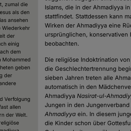
t, zumal die
Islams, die in der Ahmadiyya i
esus als den
stattfindet. Stattdessen kann 
ias ansehen
Wirken der Ahmadiyya eine R
e Wiederkehr
ursprünglichen, konservativen 
it der
beobachten.
uch einig
nach dem
Die religiöse Indoktrination vo
en Mohammed
pheten geben
die Geschlechtertrennung begi
g der
sieben Jahren treten alle Ah
andere
automatisch in den Mädchenve
Ahmadiyya
Nasirat-ul-Ahmadi
nd Verfolgung
Jungen in den Jungenverban
fast allen
Ahmadiyya
ein. In diesem jung
rn der Welt.
religiöse
die Kinder schon über Gottesfu
hmadiyya