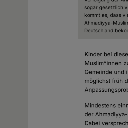
sogar gesetzlich v
kommt es, dass vi
Ahmadiyya-Muslim
Deutschland bek
Kinder bei die
Muslim*innen zu
Gemeinde und im
möglichst früh 
Anpassungsprob
Mindestens einm
der Ahmadiyya-U
Dabei versprech