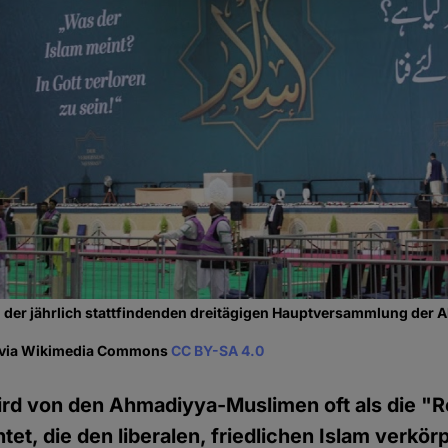
", der jährlich stattfindenden dreitägigen Hauptversammlung de
i via Wikimedia Commons
CC BY-SA 4.0
ird von den Ahmadiyya-Muslimen oft als die "
tet, die den liberalen, friedlichen Islam verkö