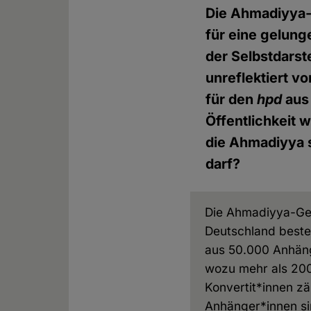
Die Ahmadiyya-
für eine gelung
der Selbstdars
unreflektiert v
für den
hpd
aus 
Öffentlichkeit 
die Ahmadiyya 
darf?
Die Ahmadiyya-Ge
Deutschland beste
aus 50.000 Anhän
wozu mehr als 20
Konvertit*innen zä
Anhänger*innen si