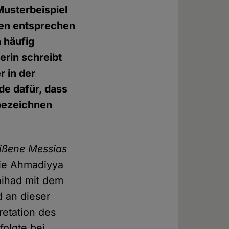
Musterbeispiel
gen entsprechen
 häufig
erin schreibt
 in der
de dafür, dass
bezeichnen
ißene Messias
die Ahmadiyya
hihad mit dem
d an dieser
retation des
folgte bei