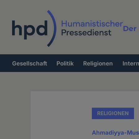
Direkt
zum
Inhalt
Der 
Vollt
Gesellschaft
Politik
Religionen
Inter
Hauptnavigation
RELIGIONEN
Ahmadiyya-Mus