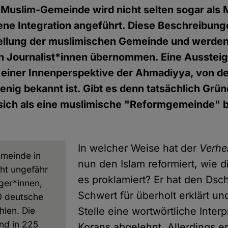
Muslim-Gemeinde wird nicht selten sogar als 
ene Integration angeführt. Diese Beschreibun
tellung der muslimischen Gemeinde und werden
on Journalist*innen übernommen. Eine Aussteig
einer Innenperspektive der Ahmadiyya, von der
wenig bekannt ist. Gibt es denn tatsächlich Grün
sich als eine muslimische "Reformgemeinde" 
In welcher Weise hat der
Verhe
meinde in
nun den Islam reformiert, wie 
ht ungefähr
es proklamiert? Er hat den Dsc
ger*innen,
Schwert für überholt erklärt un
0 deutsche
hlen. Die
Stelle eine wortwörtliche Interp
nd in 225
Korans abgelehnt. Allerdings er