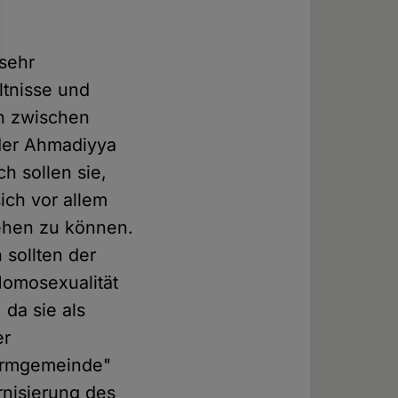
 sehr
ltnisse und
n zwischen
der Ahmadiyya
h sollen sie,
ich vor allem
iehen zu können.
 sollten der
Homosexualität
 da sie als
er
formgemeinde"
nisierung des