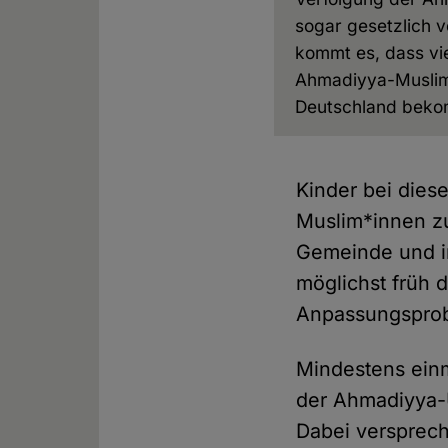
sogar gesetzlich v
kommt es, dass vi
Ahmadiyya-Muslim
Deutschland bek
Kinder bei die
Muslim*innen zu
Gemeinde und im
möglichst früh 
Anpassungsprob
Mindestens einm
der Ahmadiyya-U
Dabei versprech