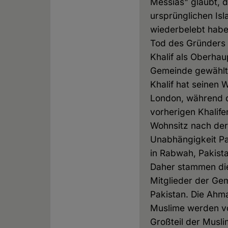
Messias" glaubt, 
ursprünglichen Is
wiederbelebt habe
Tod des Gründers 
Khalif als Oberhau
Gemeinde gewählt.
Khalif hat seinen 
London, während 
vorherigen Khalife
Wohnsitz nach der
Unabhängigkeit Pa
in Rabwah, Pakista
Daher stammen di
Mitglieder der Ge
Pakistan. Die Ahm
Muslime werden 
Großteil der Musli