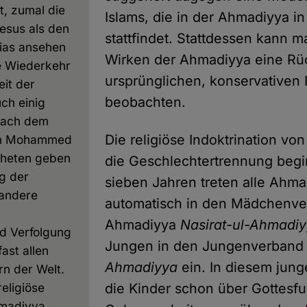
t, zumal die
Islams, die in der Ahmadiyya i
esus als den
stattfindet. Stattdessen kann 
ias ansehen
Wirken der Ahmadiyya eine R
e Wiederkehr
ursprünglichen, konservativen 
it der
beobachten.
uch einig
nach dem
Die religiöse Indoktrination vo
en Mohammed
pheten geben
die Geschlechtertrennung begi
g der
sieben Jahren treten alle Ah
andere
automatisch in den Mädchenve
Ahmadiyya
Nasirat-ul-Ahmadi
nd Verfolgung
Jungen in den Jungenverban
fast allen
Ahmadiyya
ein. In diesem jung
rn der Welt.
religiöse
die Kinder schon über Gottesfu
hmadiyya