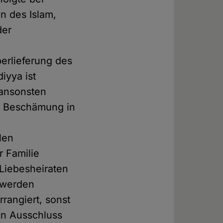
n des Islam,
der
erlieferung des
iyya ist
, ansonsten
e Beschämung in
len
 Familie
Liebesheiraten
 werden
rangiert, sonst
ein Ausschluss