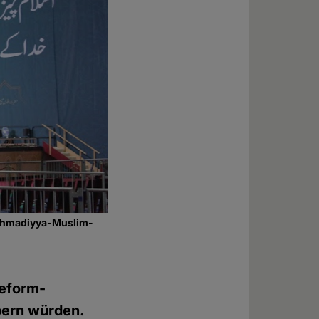
r Ahmadiyya-Muslim-
Reform-
rpern würden.