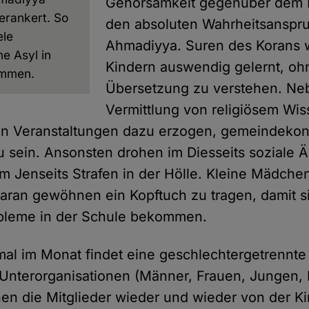
Gehorsamkeit gegenüber dem K
erankert. So
den absoluten Wahrheitsanspr
ele
Ahmadiyya. Suren des Korans 
e Asyl in
Kindern auswendig gelernt, oh
ommen.
Übersetzung zu verstehen. Ne
Vermittlung von religiösem Wi
sen Veranstaltungen dazu erzogen, gemeindeko
 sein. Ansonsten drohen im Diesseits soziale Ä
 Jenseits Strafen in der Hölle. Kleine Mädchen
daran gewöhnen ein Kopftuch zu tragen, damit s
leme in der Schule bekommen.
al im Monat findet eine geschlechtergetrennte
nterorganisationen (Männer, Frauen, Jungen, 
en die Mitglieder wieder und wieder von der Ki