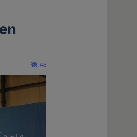
hen
48