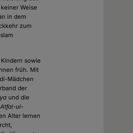
n keiner Weise
man in dem
ückkehr zum
Islam
n Kindern sowie
nnen früh. Mit
madi-Mädchen
rband der
yya
und die
d
Atfal-ul-
en Alter lernen
rcht,