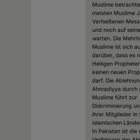
Muslime betrachte
meisten Muslime J
Verheißenen Mess
und noch auf sein
warten. Die Mehrhe
Muslime ist sich a
darüber, dass es 
Heiligen Prophet
keinen neuen Pro
darf. Die Ablehnun
Ahmadiyya durch 
Muslime führt zur
Diskriminierung u
ihrer Mitglieder in 
islamischen Lände
In Pakistan ist die 
Verfolgung der A