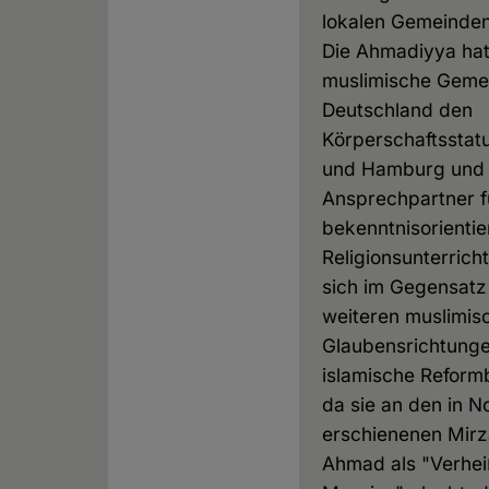
lokalen Gemeinden 
Die Ahmadiyya hat 
muslimische Gemei
Deutschland den
Körperschaftsstat
und Hamburg und i
Ansprechpartner f
bekenntnisorientie
Religionsunterricht
sich im Gegensatz
weiteren muslimis
Glaubensrichtunge
islamische Refor
da sie an den in N
erschienenen Mir
Ahmad als "Verhe