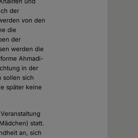
halifen und
uch der
werden von den
ne die
ben der
ssen werden die
nforme Ahmadi-
chtung in der
 sollen sich
ie später keine
 Veranstaltung
Mädchen) statt.
ndheit an, sich