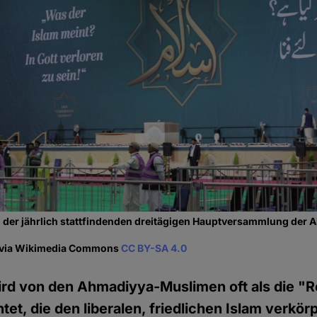
", der jährlich stattfindenden dreitägigen Hauptversammlung de
i via Wikimedia Commons
CC BY-SA 4.0
ird von den Ahmadiyya-Muslimen oft als die "
tet, die den liberalen, friedlichen Islam verkö