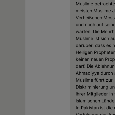
Muslime betrachte
meisten Muslime J
Verheißenen Mess
und noch auf sein
warten. Die Mehrhe
Muslime ist sich a
darüber, dass es 
Heiligen Prophet
keinen neuen Pro
darf. Die Ablehnun
Ahmadiyya durch 
Muslime führt zur
Diskriminierung u
ihrer Mitglieder in 
islamischen Lände
In Pakistan ist die 
Verfolgung der A