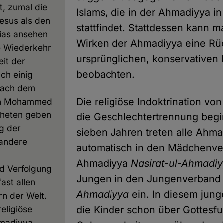
t, zumal die
Islams, die in der Ahmadiyya i
esus als den
stattfindet. Stattdessen kann 
ias ansehen
Wirken der Ahmadiyya eine R
e Wiederkehr
ursprünglichen, konservativen 
it der
beobachten.
uch einig
nach dem
Die religiöse Indoktrination vo
en Mohammed
pheten geben
die Geschlechtertrennung begi
g der
sieben Jahren treten alle Ah
andere
automatisch in den Mädchenve
Ahmadiyya
Nasirat-ul-Ahmadi
nd Verfolgung
Jungen in den Jungenverban
fast allen
Ahmadiyya
ein. In diesem jung
rn der Welt.
religiöse
die Kinder schon über Gottesfu
hmadiyya