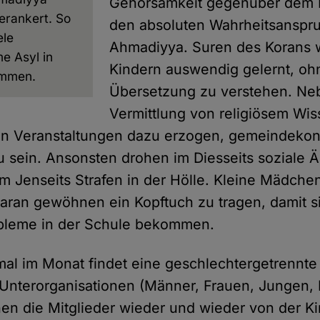
Gehorsamkeit gegenüber dem K
erankert. So
den absoluten Wahrheitsanspr
ele
Ahmadiyya. Suren des Korans 
e Asyl in
Kindern auswendig gelernt, oh
ommen.
Übersetzung zu verstehen. Ne
Vermittlung von religiösem Wi
sen Veranstaltungen dazu erzogen, gemeindeko
 sein. Ansonsten drohen im Diesseits soziale Ä
 Jenseits Strafen in der Hölle. Kleine Mädchen
daran gewöhnen ein Kopftuch zu tragen, damit s
leme in der Schule bekommen.
al im Monat findet eine geschlechtergetrennte
nterorganisationen (Männer, Frauen, Jungen, 
en die Mitglieder wieder und wieder von der Ki