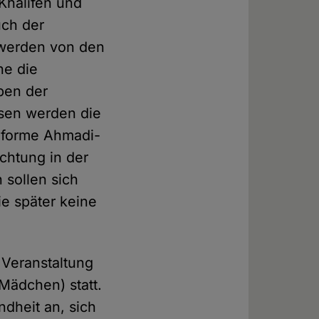
halifen und
uch der
werden von den
ne die
ben der
ssen werden die
nforme Ahmadi-
chtung in der
 sollen sich
ie später keine
 Veranstaltung
Mädchen) statt.
ndheit an, sich