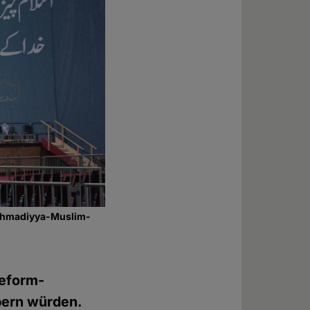
r Ahmadiyya-Muslim-
Reform-
rpern würden.