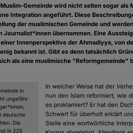
Muslim-Gemeinde wird nicht selten sogar als 
ene Integration angeführt. Diese Beschreibun
tellung der muslimischen Gemeinde und werden
on Journalist*innen übernommen. Eine Aussteig
einer Innenperspektive der Ahmadiyya, von der
wenig bekannt ist. Gibt es denn tatsächlich Grün
sich als eine muslimische "Reformgemeinde" 
In welcher Weise hat der
Verhe
meinde in
nun den Islam reformiert, wie 
ht ungefähr
es proklamiert? Er hat den Dsc
ger*innen,
Schwert für überholt erklärt un
0 deutsche
hlen. Die
Stelle eine wortwörtliche Interp
nd in 225
Korans abgelehnt. Allerdings er