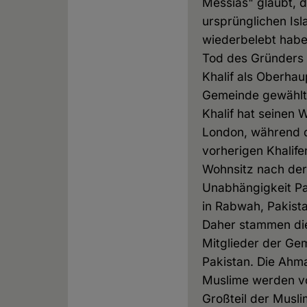
Messias" glaubt, 
ursprünglichen Is
wiederbelebt habe
Tod des Gründers 
Khalif als Oberhau
Gemeinde gewählt.
Khalif hat seinen 
London, während 
vorherigen Khalife
Wohnsitz nach der
Unabhängigkeit Pa
in Rabwah, Pakista
Daher stammen di
Mitglieder der Ge
Pakistan. Die Ahm
Muslime werden 
Großteil der Musli