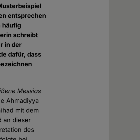
Musterbeispiel
gen entsprechen
 häufig
erin schreibt
 in der
de dafür, dass
bezeichnen
ißene Messias
die Ahmadiyya
hihad mit dem
d an dieser
retation des
folgte bei