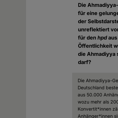
Die Ahmadiyya-
für eine gelung
der Selbstdars
unreflektiert v
für den
hpd
aus 
Öffentlichkeit 
die Ahmadiyya 
darf?
Die Ahmadiyya-Ge
Deutschland beste
aus 50.000 Anhän
wozu mehr als 20
Konvertit*innen zä
Anhänger*innen si