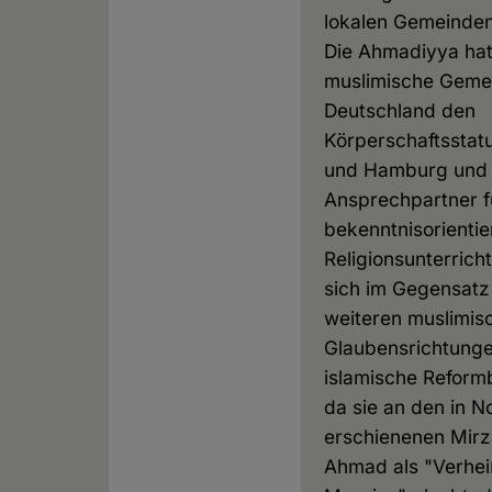
lokalen Gemeinden 
Die Ahmadiyya hat 
muslimische Gemei
Deutschland den
Körperschaftsstat
und Hamburg und i
Ansprechpartner f
bekenntnisorientie
Religionsunterricht
sich im Gegensatz
weiteren muslimis
Glaubensrichtunge
islamische Refor
da sie an den in N
erschienenen Mir
Ahmad als "Verhe