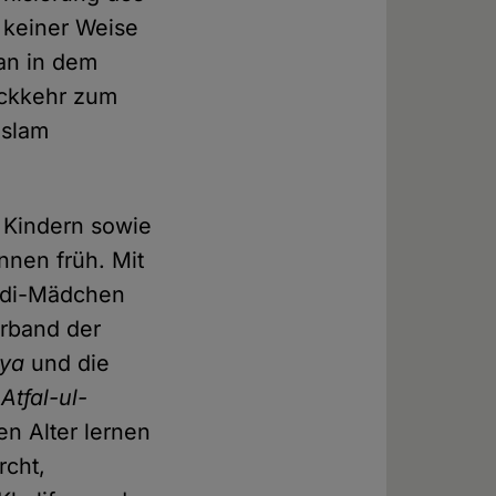
n keiner Weise
man in dem
ückkehr zum
Islam
n Kindern sowie
nnen früh. Mit
madi-Mädchen
rband der
yya
und die
d
Atfal-ul-
en Alter lernen
rcht,