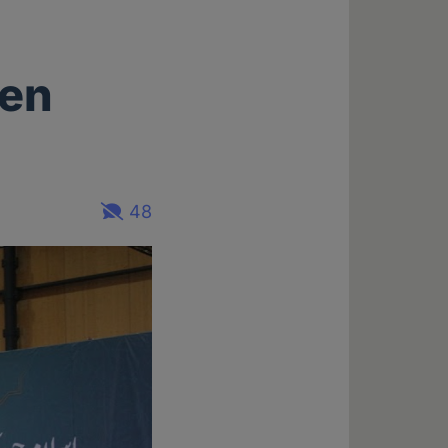
hen
48