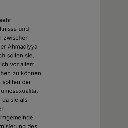
 sehr
ltnisse und
n zwischen
der Ahmadiyya
h sollen sie,
ich vor allem
iehen zu können.
 sollten der
Homosexualität
 da sie als
er
formgemeinde"
nisierung des