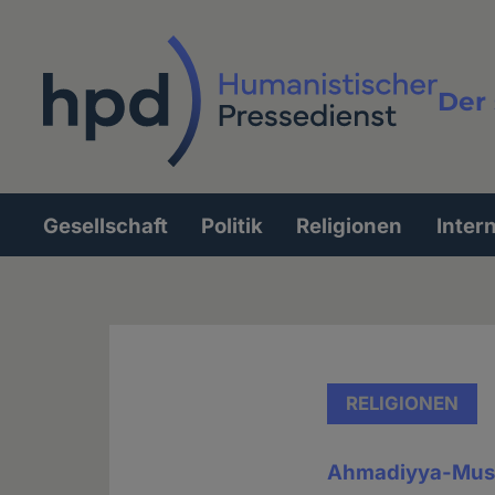
Direkt
zum
Inhalt
Der 
Vollt
Gesellschaft
Politik
Religionen
Inter
Hauptnavigation
RELIGIONEN
Ahmadiyya-Mus