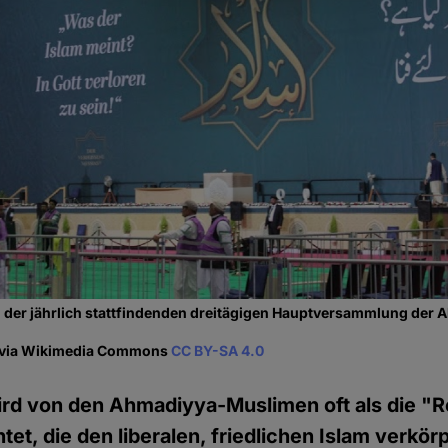
", der jährlich stattfindenden dreitägigen Hauptversammlung de
i via Wikimedia Commons
CC BY-SA 4.0
ird von den Ahmadiyya-Muslimen oft als die "
tet, die den liberalen, friedlichen Islam verkö