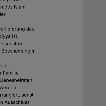
n des Islam,
der
erlieferung des
iyya ist
, ansonsten
e Beschämung in
len
 Familie
Liebesheiraten
 werden
rangiert, sonst
ein Ausschluss