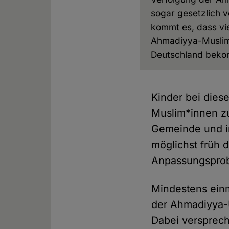
sogar gesetzlich v
kommt es, dass vi
Ahmadiyya-Muslim
Deutschland bek
Kinder bei die
Muslim*innen zu
Gemeinde und im
möglichst früh 
Anpassungsprob
Mindestens einm
der Ahmadiyya-U
Dabei versprech