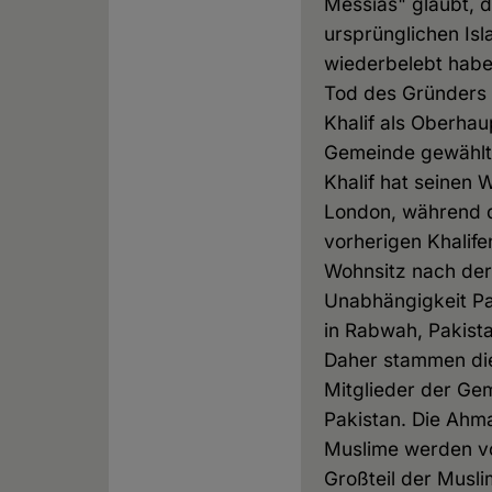
Messias" glaubt, 
ursprünglichen Is
wiederbelebt habe
Tod des Gründers 
Khalif als Oberhau
Gemeinde gewählt.
Khalif hat seinen 
London, während 
vorherigen Khalife
Wohnsitz nach der
Unabhängigkeit Pa
in Rabwah, Pakista
Daher stammen di
Mitglieder der Ge
Pakistan. Die Ahm
Muslime werden 
Großteil der Musli