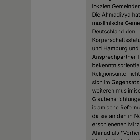
lokalen Gemeinden 
Die Ahmadiyya hat 
muslimische Gemei
Deutschland den
Körperschaftsstat
und Hamburg und i
Ansprechpartner f
bekenntnisorientie
Religionsunterricht
sich im Gegensatz
weiteren muslimis
Glaubensrichtunge
islamische Refor
da sie an den in N
erschienenen Mir
Ahmad als "Verhe