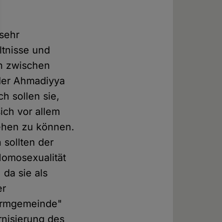
 sehr
ltnisse und
n zwischen
der Ahmadiyya
h sollen sie,
ich vor allem
iehen zu können.
 sollten der
Homosexualität
 da sie als
er
formgemeinde"
nisierung des