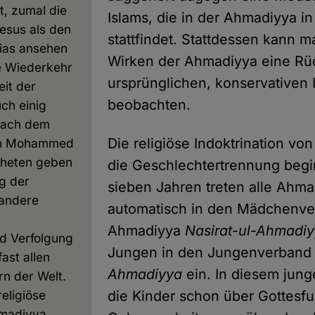
t, zumal die
Islams, die in der Ahmadiyya i
esus als den
stattfindet. Stattdessen kann 
ias ansehen
Wirken der Ahmadiyya eine R
e Wiederkehr
ursprünglichen, konservativen 
it der
beobachten.
uch einig
nach dem
Die religiöse Indoktrination vo
en Mohammed
pheten geben
die Geschlechtertrennung begi
g der
sieben Jahren treten alle Ah
andere
automatisch in den Mädchenve
Ahmadiyya
Nasirat-ul-Ahmadi
nd Verfolgung
Jungen in den Jungenverban
fast allen
Ahmadiyya
ein. In diesem jung
rn der Welt.
religiöse
die Kinder schon über Gottesfu
hmadiyya