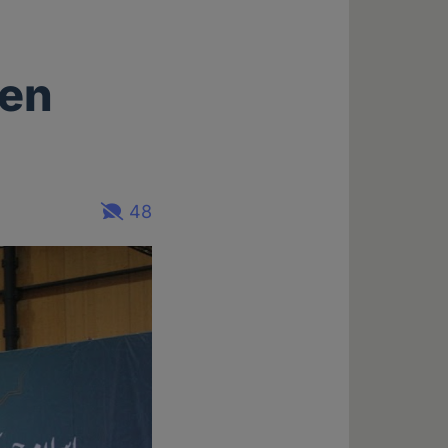
hen
48