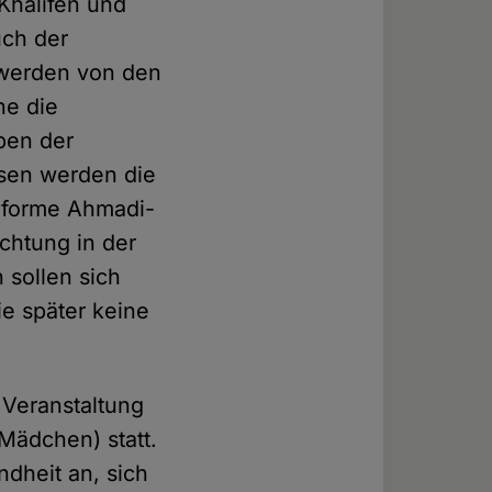
halifen und
uch der
werden von den
ne die
ben der
ssen werden die
nforme Ahmadi-
chtung in der
 sollen sich
ie später keine
 Veranstaltung
Mädchen) statt.
ndheit an, sich