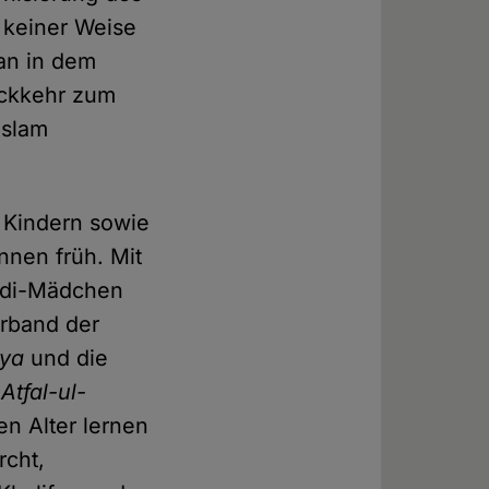
n keiner Weise
man in dem
ückkehr zum
Islam
n Kindern sowie
nnen früh. Mit
madi-Mädchen
rband der
yya
und die
d
Atfal-ul-
en Alter lernen
rcht,