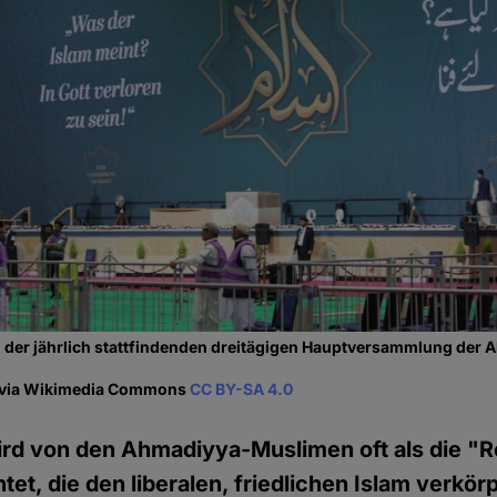
", der jährlich stattfindenden dreitägigen Hauptversammlung de
i via Wikimedia Commons
CC BY-SA 4.0
ird von den Ahmadiyya-Muslimen oft als die "
tet, die den liberalen, friedlichen Islam verkö