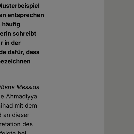
Musterbeispiel
gen entsprechen
 häufig
erin schreibt
 in der
de dafür, dass
bezeichnen
ißene Messias
die Ahmadiyya
hihad mit dem
d an dieser
retation des
folgte bei