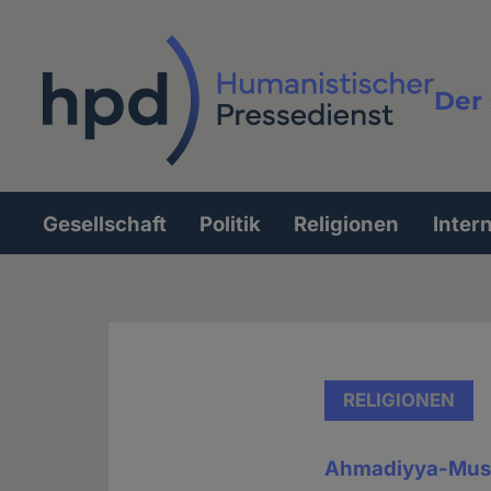
Direkt
zum
Inhalt
Der 
Vollt
Gesellschaft
Politik
Religionen
Inter
Hauptnavigation
RELIGIONEN
Ahmadiyya-Mus