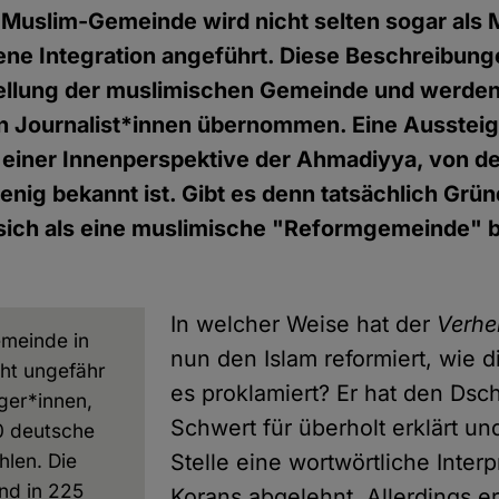
Muslim-Gemeinde wird nicht selten sogar als 
ene Integration angeführt. Diese Beschreibun
tellung der muslimischen Gemeinde und werden
on Journalist*innen übernommen. Eine Aussteig
einer Innenperspektive der Ahmadiyya, von der
wenig bekannt ist. Gibt es denn tatsächlich Grün
sich als eine muslimische "Reformgemeinde" 
In welcher Weise hat der
Verhe
meinde in
nun den Islam reformiert, wie 
ht ungefähr
es proklamiert? Er hat den Dsc
ger*innen,
Schwert für überholt erklärt un
0 deutsche
hlen. Die
Stelle eine wortwörtliche Interp
nd in 225
Korans abgelehnt. Allerdings er