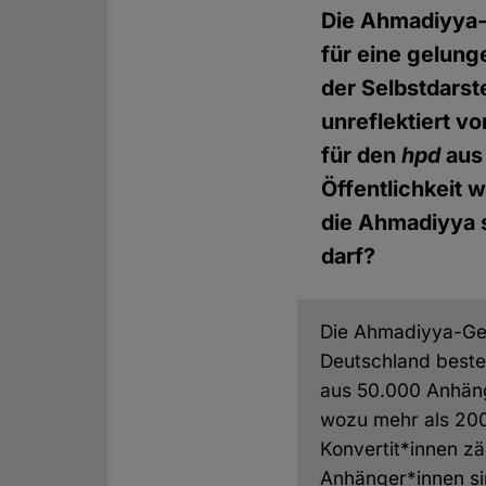
Die Ahmadiyya-
für eine gelung
der Selbstdars
unreflektiert v
für den
hpd
aus 
Öffentlichkeit 
die Ahmadiyya 
darf?
Die Ahmadiyya-Ge
Deutschland beste
aus 50.000 Anhän
wozu mehr als 20
Konvertit*innen zä
Anhänger*innen si