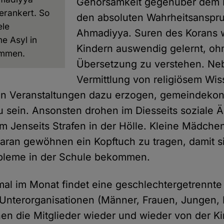
Gehorsamkeit gegenüber dem K
erankert. So
den absoluten Wahrheitsanspr
ele
Ahmadiyya. Suren des Korans 
e Asyl in
Kindern auswendig gelernt, oh
ommen.
Übersetzung zu verstehen. Ne
Vermittlung von religiösem Wi
sen Veranstaltungen dazu erzogen, gemeindeko
 sein. Ansonsten drohen im Diesseits soziale Ä
 Jenseits Strafen in der Hölle. Kleine Mädchen
daran gewöhnen ein Kopftuch zu tragen, damit s
leme in der Schule bekommen.
al im Monat findet eine geschlechtergetrennte
nterorganisationen (Männer, Frauen, Jungen, 
en die Mitglieder wieder und wieder von der Ki