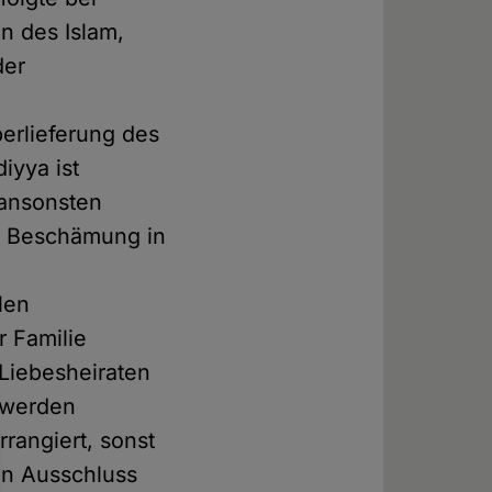
n des Islam,
der
erlieferung des
iyya ist
, ansonsten
e Beschämung in
len
 Familie
Liebesheiraten
 werden
rangiert, sonst
ein Ausschluss