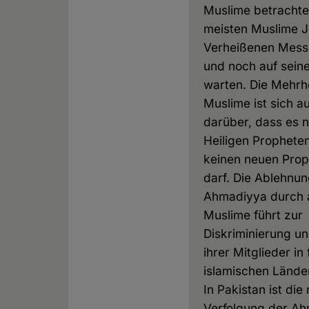
Muslime betrachte
meisten Muslime J
Verheißenen Mess
und noch auf sein
warten. Die Mehrhe
Muslime ist sich a
darüber, dass es 
Heiligen Prophet
keinen neuen Pro
darf. Die Ablehnun
Ahmadiyya durch 
Muslime führt zur
Diskriminierung u
ihrer Mitglieder in 
islamischen Lände
In Pakistan ist die 
Verfolgung der A