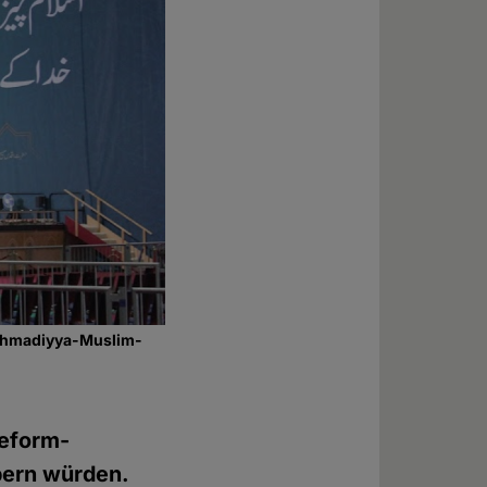
r Ahmadiyya-Muslim-
Reform-
rpern würden.