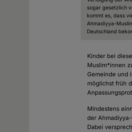
sogar gesetzlich v
kommt es, dass vi
Ahmadiyya-Muslim
Deutschland bek
Kinder bei die
Muslim*innen zu
Gemeinde und im
möglichst früh 
Anpassungsprob
Mindestens einm
der Ahmadiyya-U
Dabei versprech