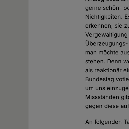
gerne schön- od
Nichtigkeiten. 
erkennen, sie z
Vergewaltigung
Überzeugungs- u
man möchte aus 
stehen. Denn we
als reaktionär 
Bundestag votie
um uns einzuge
Missständen gibt
gegen diese au
An folgenden Ta