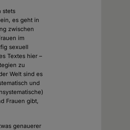
 stets
in, es geht in
ung zwischen
Frauen im
ig sexuell
es Textes hier –
tegien zu
er Welt sind es
ystematisch und
unsystematische)
d Frauen gibt,
etwas genauerer