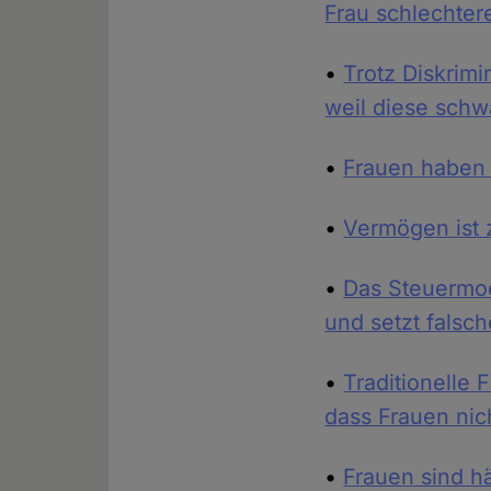
Frau schlechter
•
Trotz Diskrim
weil diese sch
•
Frauen haben 
•
Vermögen ist 
•
Das Steuermode
und setzt falsc
•
Traditionelle 
dass Frauen ni
•
Frauen sind hä