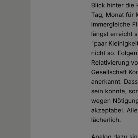
Blick hinter di
Tag, Monat für 
immergleiche F
längst erreicht
"paar Kleinigkei
nicht so. Folge
Relativierung v
Gesellschaft Ko
anerkannt. Dass
sein konnte, so
wegen Nötigung 
akzeptabel. Alle
lächerlich.
Analog dazu sin