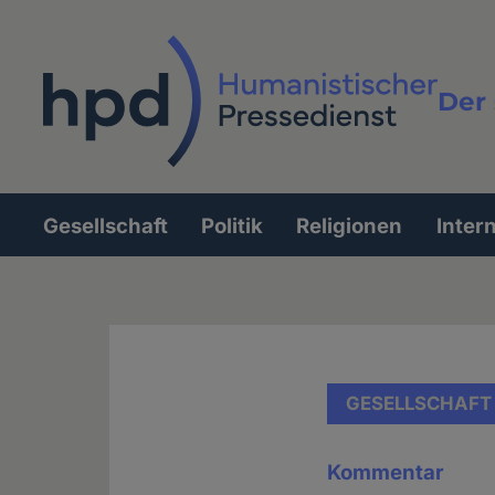
Direkt
zum
Inhalt
Der 
Vollt
Gesellschaft
Politik
Religionen
Inter
Hauptnavigation
GESELLSCHAFT
Kommentar