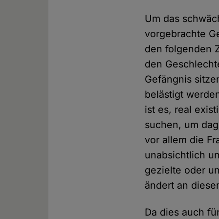
Um das schwäch
vorgebrachte Ge
den folgenden Z
den Geschlechte
Gefängnis sitze
belästigt werde
ist es, real ex
suchen, um dage
vor allem die F
unabsichtlich u
gezielte oder u
ändert an diese
Da dies auch fü