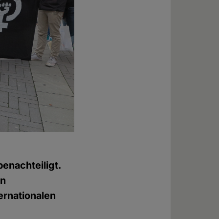
enachteiligt.
in
ernationalen