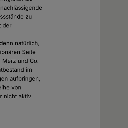
ernachlässigende
issstände zu
t der
e
denn natürlich,
ionären Seite
, Merz und Co.
atbestand im
gen aufbringen,
eihe von
 nicht aktiv