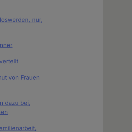
loswerden, nur,
änner
erteilt
rmut von Frauen
en dazu bei,
nen
amilienarbeit,