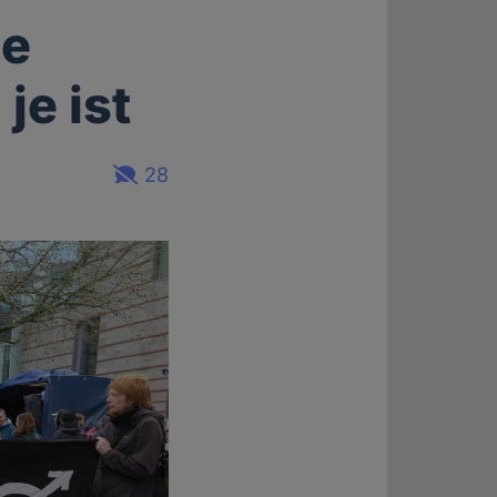
le
je ist
28