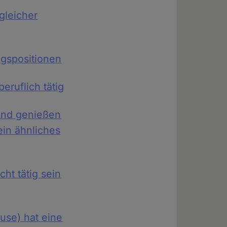
gleicher
ngspositionen
eruflich tätig
und genießen
ein ähnliches
ht tätig sein
use) hat eine