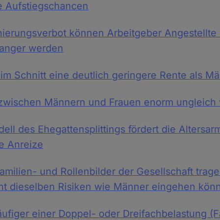
e Aufstiegschancen
inierungsverbot können Arbeitgeber Angestellte 
wanger werden
im Schnitt eine deutlich geringere Rente als M
zwischen Männern und Frauen enorm ungleich v
ll des Ehegattensplittings fördert die Altersa
he Anreize
Familien- und Rollenbilder der Gesellschaft trag
cht dieselben Risiken wie Männer eingehen kön
ufiger einer Doppel- oder Dreifachbelastung (F