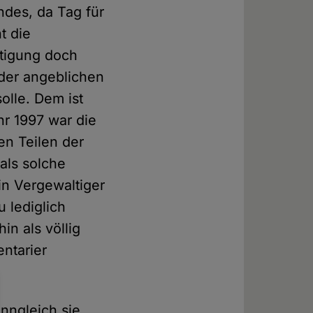
ndes, da Tag für
t die
tigung doch
 der angeblichen
solle. Dem ist
hr 1997 war die
en Teilen der
als solche
in Vergewaltiger
 lediglich
n als völlig
entarier
nngleich sie