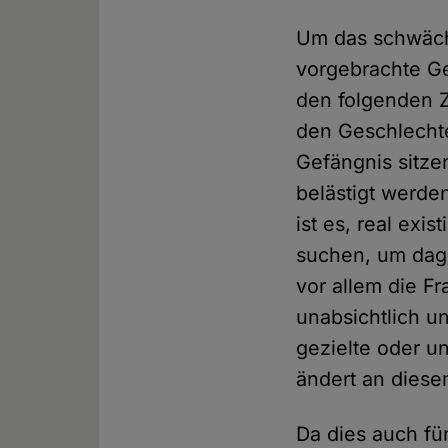
Um das schwäch
vorgebrachte Ge
den folgenden Z
den Geschlechte
Gefängnis sitze
belästigt werde
ist es, real ex
suchen, um dage
vor allem die F
unabsichtlich u
gezielte oder u
ändert an diese
Da dies auch fü