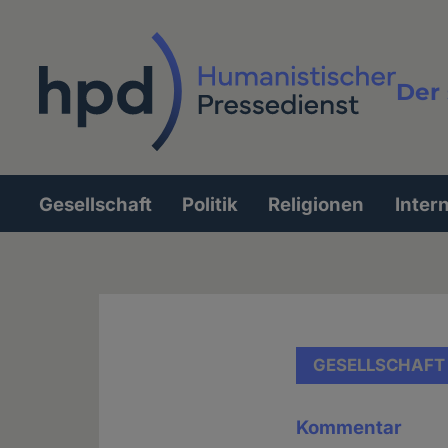
Direkt
zum
Inhalt
Der 
Vollt
Gesellschaft
Politik
Religionen
Inter
Hauptnavigation
GESELLSCHAFT
Kommentar