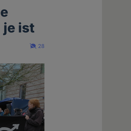
le
je ist
28