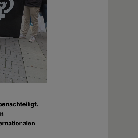
enachteiligt.
in
ernationalen