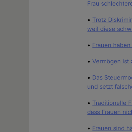
Frau schlechter
•
Trotz Diskrim
weil diese sch
•
Frauen haben 
•
Vermögen ist 
•
Das Steuermode
und setzt falsc
•
Traditionelle 
dass Frauen ni
•
Frauen sind hä