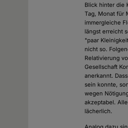
Blick hinter di
Tag, Monat für 
immergleiche F
längst erreicht
"paar Kleinigkei
nicht so. Folge
Relativierung v
Gesellschaft Ko
anerkannt. Dass
sein konnte, so
wegen Nötigung 
akzeptabel. Alle
lächerlich.
Analog dazu sin