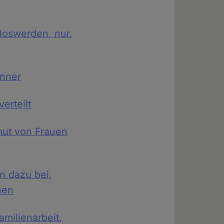
loswerden, nur,
änner
erteilt
rmut von Frauen
en dazu bei,
nen
amilienarbeit,