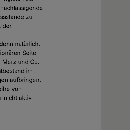
ernachlässigende
issstände zu
t der
e
denn natürlich,
ionären Seite
, Merz und Co.
atbestand im
gen aufbringen,
eihe von
 nicht aktiv