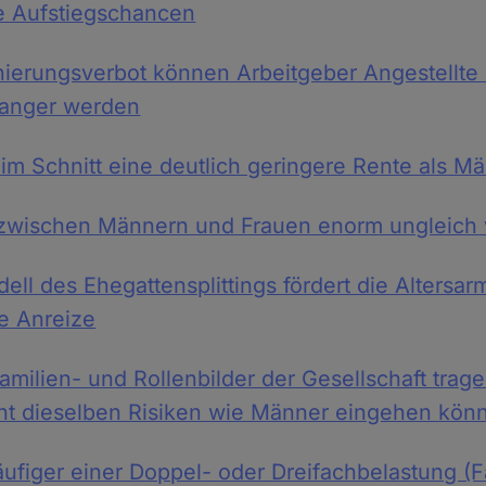
e Aufstiegschancen
inierungsverbot können Arbeitgeber Angestellte 
wanger werden
im Schnitt eine deutlich geringere Rente als M
zwischen Männern und Frauen enorm ungleich v
ll des Ehegattensplittings fördert die Altersa
he Anreize
Familien- und Rollenbilder der Gesellschaft trag
cht dieselben Risiken wie Männer eingehen kön
ufiger einer Doppel- oder Dreifachbelastung (F