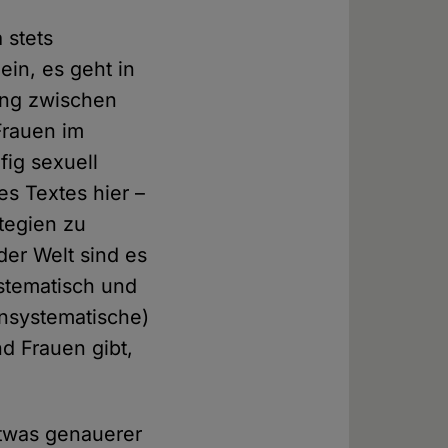
 stets
in, es geht in
ung zwischen
Frauen im
ig sexuell
es Textes hier –
tegien zu
er Welt sind es
ystematisch und
unsystematische)
d Frauen gibt,
etwas genauerer