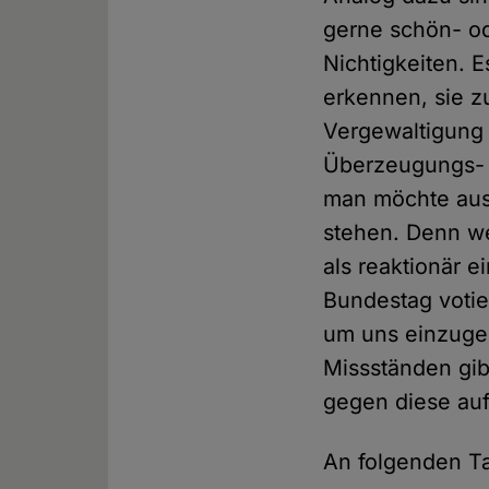
gerne schön- od
Nichtigkeiten. 
erkennen, sie z
Vergewaltigung
Überzeugungs- u
man möchte aus 
stehen. Denn we
als reaktionär 
Bundestag votie
um uns einzuge
Missständen gibt
gegen diese au
An folgenden Ta