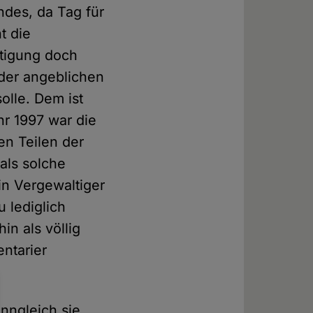
ndes, da Tag für
t die
tigung doch
 der angeblichen
solle. Dem ist
hr 1997 war die
en Teilen der
als solche
in Vergewaltiger
 lediglich
n als völlig
entarier
nngleich sie