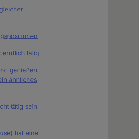
gleicher
ngspositionen
eruflich tätig
und genießen
ein ähnliches
ht tätig sein
use) hat eine