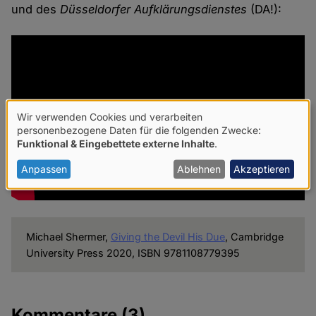
und des
Düsseldorfer Aufklärungsdienstes
(DA!):
Wir verwenden Cookies und verarbeiten
Verwendung
personenbezogene Daten für die folgenden Zwecke:
Funktional & Eingebettete externe Inhalte
.
von
personenbezogenen
Anpassen
Ablehnen
Akzeptieren
Daten
und
Cookies
Michael Shermer,
Giving the Devil His Due
, Cambridge
University Press 2020, ISBN 9781108779395
Kommentare
(3)