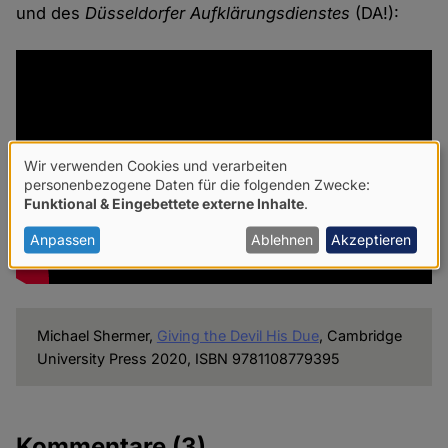
und des
Düsseldorfer Aufklärungsdienstes
(DA!):
Wir verwenden Cookies und verarbeiten
Verwendung
personenbezogene Daten für die folgenden Zwecke:
Funktional & Eingebettete externe Inhalte
.
von
personenbezogenen
Anpassen
Ablehnen
Akzeptieren
Daten
und
Cookies
Michael Shermer,
Giving the Devil His Due
, Cambridge
University Press 2020, ISBN 9781108779395
Kommentare
(3)