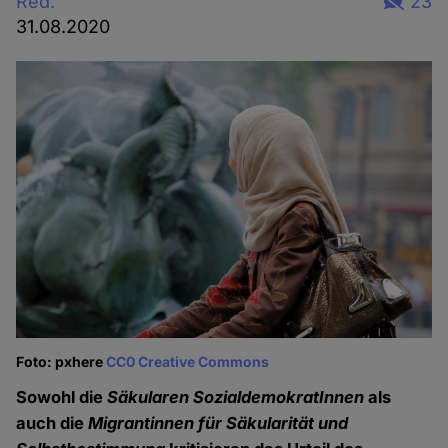
Red.
23
31.08.2020
Foto: pxhere
CC0 Creative Commons
Sowohl die
Säkularen SozialdemokratInnen
als
auch die
Migrantinnen für Säkularität und