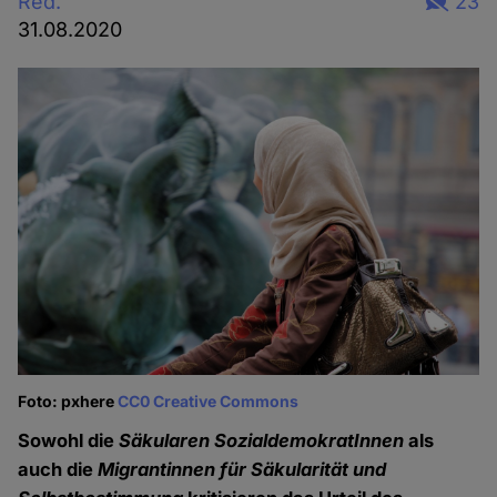
Red.
23
31.08.2020
Foto: pxhere
CC0 Creative Commons
Sowohl die
Säkularen SozialdemokratInnen
als
auch die
Migrantinnen für Säkularität und