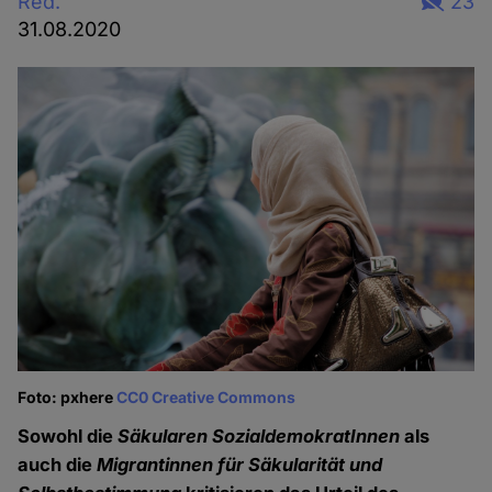
Red.
23
31.08.2020
Foto: pxhere
CC0 Creative Commons
Sowohl die
Säkularen SozialdemokratInnen
als
auch die
Migrantinnen für Säkularität und