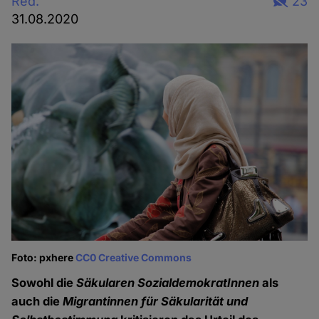
Red.
23
31.08.2020
Foto: pxhere
CC0 Creative Commons
Sowohl die
Säkularen SozialdemokratInnen
als
auch die
Migrantinnen für Säkularität und