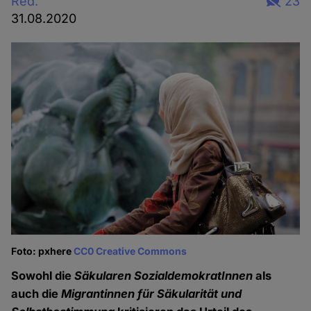
Red.
23
31.08.2020
Foto: pxhere
CC0 Creative Commons
Sowohl die
Säkularen SozialdemokratInnen
als
auch die
Migrantinnen für Säkularität und