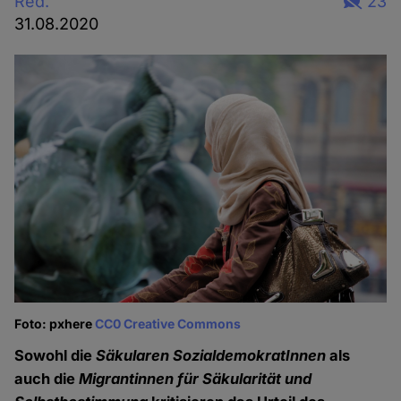
Red.
23
31.08.2020
Foto: pxhere
CC0 Creative Commons
Sowohl die
Säkularen SozialdemokratInnen
als
auch die
Migrantinnen für Säkularität und