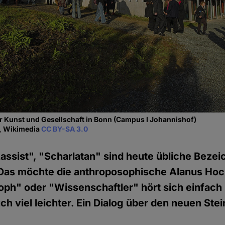
r Kunst und Gesellschaft in Bonn (Campus I Johannishof)
s, Wikimedia
CC BY-SA 3.0
Rassist", "Scharlatan" sind heute übliche Beze
. Das möchte die anthroposophische Alanus Ho
oph" oder "Wissenschaftler" hört sich einfach
ch viel leichter. Ein Dialog über den neuen Stei