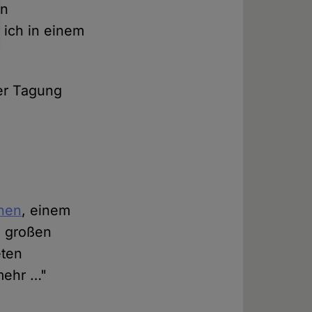
en
 ich in einem
der Tagung
nnen
, einem
z großen
eten
 mehr …"