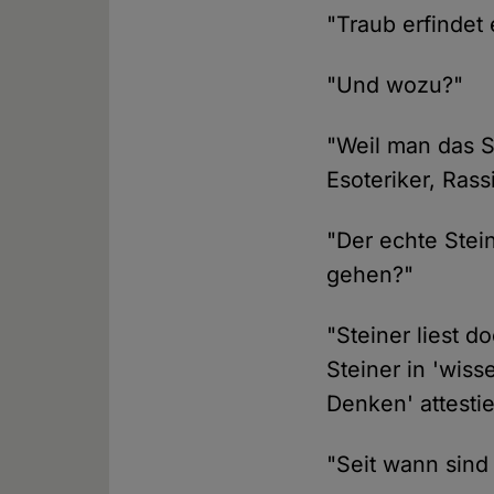
"Traub erfindet
"Und wozu?"
"Weil man das S
Esoteriker, Rass
"Der echte Stei
gehen?"
"Steiner liest 
Steiner in 'wiss
Denken' attestie
"Seit wann sind