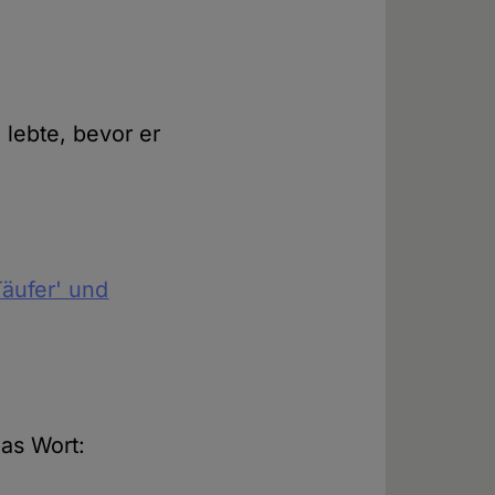
 lebte, bevor er
Täufer' und
das Wort: