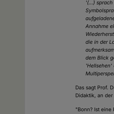
'(…) sprach 
Symbolsprac
aufgeladene
Annahme ein
Wiederherst
die in der 
aufmerksam
dem Blick g
'Hellsehen
Multiperspek
Das sagt Prof. 
Didaktik, an de
"Bonn? Ist eine 