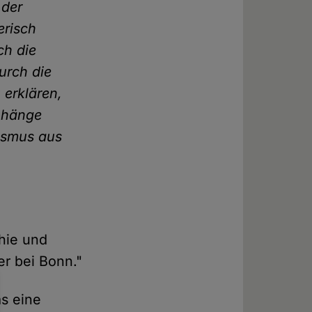
 der
erisch
ch die
urch die
 erklären,
enhänge
ismus aus
phie und
er bei Bonn."
as eine