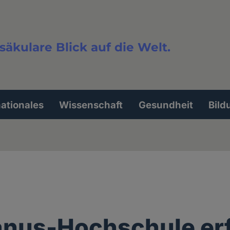
säkulare Blick auf die Welt.
extsuche
nationales
Wissenschaft
Gesundheit
Bild
anus-Hochschule er