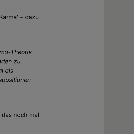
'Karma' – dazu
rma-Theorie
urten zu
l als
spositionen
r das noch mal