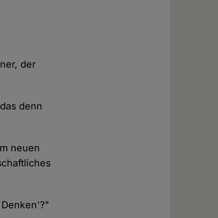
ner, der
l das denn
dem neuen
schaftliches
s Denken'?"