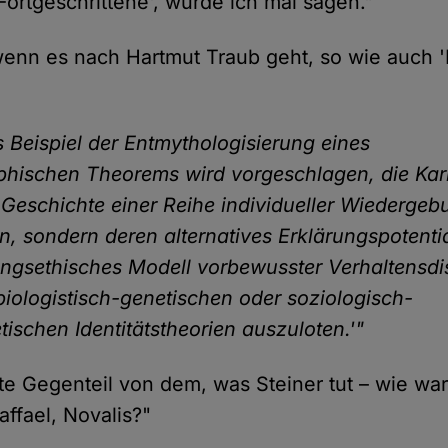
Fortgeschrittene', würde ich mal sagen."
enn es nach Hartmut Traub geht, so wie auch 
s Beispiel der Entmythologisierung eines
phischen Theorems wird vorgeschlagen, die Ka
 Geschichte einer Reihe individueller Wiedergeb
en, sondern deren alternatives Erklärungspotentia
ngsethisches Modell vorbewusster Verhaltensdi
iologistisch-genetischen oder soziologisch-
tischen Identitätstheorien auszuloten.'"
atte Gegenteil von dem, was Steiner tut – wie wa
ffael, Novalis?"