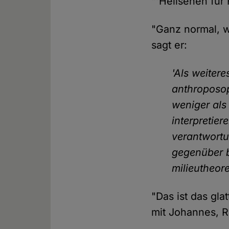
"'Hellsehen für 
"Ganz normal, w
sagt er:
'Als weitere
anthroposo
weniger als
interpretier
verantwortu
gegenüber b
milieutheore
"Das ist das gl
mit Johannes, Ra