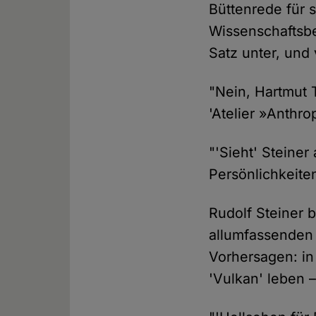
Büttenrede für 
Wissenschaftsbe
Satz unter, und
"Nein, Hartmut T
'Atelier »Anthro
"'Sieht' Steine
Persönlichkeite
Rudolf Steiner 
allumfassenden 
Vorhersagen: in
'Vulkan' leben –