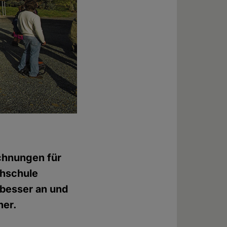
ichnungen für
chschule
 besser an und
ner.