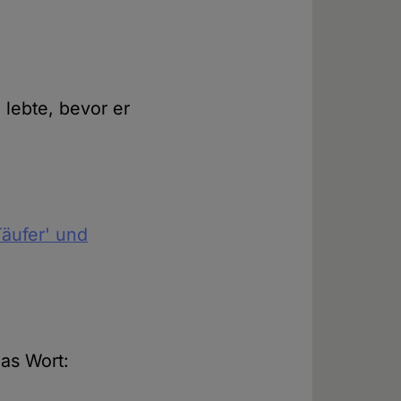
 lebte, bevor er
Täufer' und
das Wort: