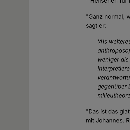
"'Hellsehen für 
"Ganz normal, w
sagt er:
'Als weitere
anthroposo
weniger als
interpretier
verantwortu
gegenüber b
milieutheore
"Das ist das gl
mit Johannes, Ra