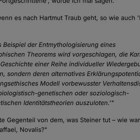
Fortgeschrittene', würde ich mal sagen."
enn es nach Hartmut Traub geht, so wie auch 
s Beispiel der Entmythologisierung eines
phischen Theorems wird vorgeschlagen, die Ka
 Geschichte einer Reihe individueller Wiedergeb
en, sondern deren alternatives Erklärungspotentia
ngsethisches Modell vorbewusster Verhaltensdi
iologistisch-genetischen oder soziologisch-
tischen Identitätstheorien auszuloten.'"
atte Gegenteil von dem, was Steiner tut – wie wa
ffael, Novalis?"