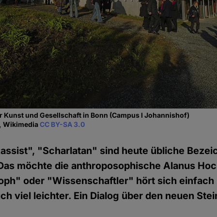
r Kunst und Gesellschaft in Bonn (Campus I Johannishof)
s, Wikimedia
CC BY-SA 3.0
Rassist", "Scharlatan" sind heute übliche Beze
. Das möchte die anthroposophische Alanus Ho
oph" oder "Wissenschaftler" hört sich einfach
ch viel leichter. Ein Dialog über den neuen Stei