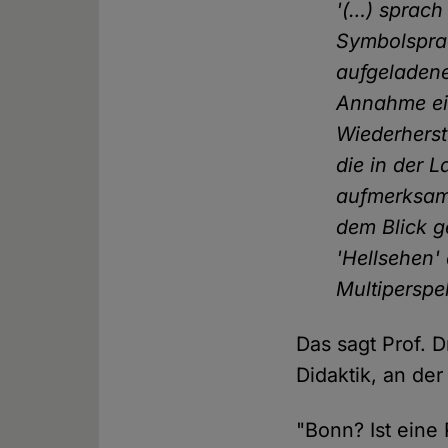
'(…) sprach 
Symbolsprac
aufgeladene
Annahme ein
Wiederherst
die in der 
aufmerksam
dem Blick g
'Hellsehen
Multiperspek
Das sagt Prof. 
Didaktik, an de
"Bonn? Ist eine 