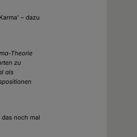
'Karma' – dazu
rma-Theorie
urten zu
l als
spositionen
r das noch mal