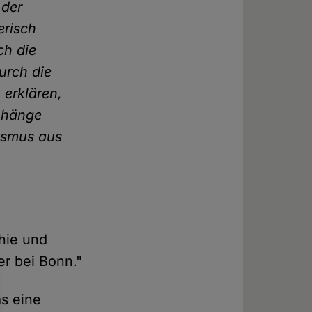
 der
erisch
ch die
urch die
 erklären,
enhänge
ismus aus
phie und
er bei Bonn."
as eine