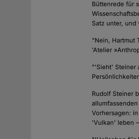
Büttenrede für 
Wissenschaftsbe
Satz unter, und
"Nein, Hartmut T
'Atelier »Anthro
"'Sieht' Steine
Persönlichkeite
Rudolf Steiner 
allumfassenden 
Vorhersagen: in
'Vulkan' leben –