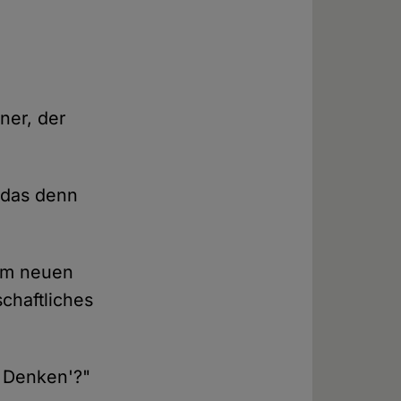
ner, der
l das denn
dem neuen
schaftliches
s Denken'?"