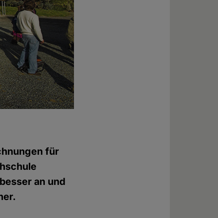
ichnungen für
chschule
 besser an und
ner.