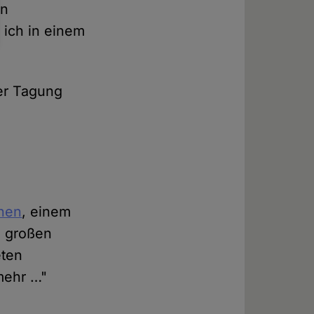
en
 ich in einem
der Tagung
nnen
, einem
z großen
eten
 mehr …"