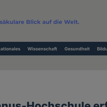
säkulare Blick auf die Welt.
extsuche
nationales
Wissenschaft
Gesundheit
Bild
anus-Hochschule er