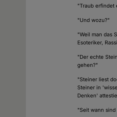
"Traub erfindet
"Und wozu?"
"Weil man das S
Esoteriker, Rass
"Der echte Stei
gehen?"
"Steiner liest 
Steiner in 'wiss
Denken' attestie
"Seit wann sind