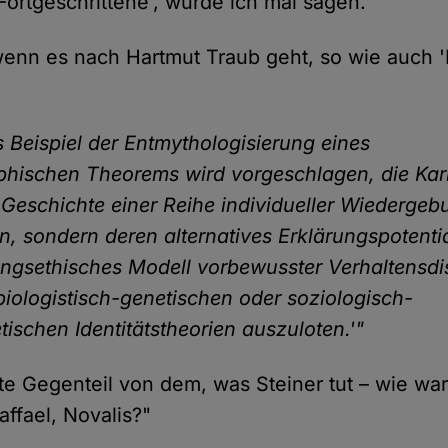
Fortgeschrittene', würde ich mal sagen."
enn es nach Hartmut Traub geht, so wie auch 
s Beispiel der Entmythologisierung eines
phischen Theorems wird vorgeschlagen, die Ka
 Geschichte einer Reihe individueller Wiedergeb
en, sondern deren alternatives Erklärungspotentia
ngsethisches Modell vorbewusster Verhaltensdi
iologistisch-genetischen oder soziologisch-
tischen Identitätstheorien auszuloten.'"
atte Gegenteil von dem, was Steiner tut – wie wa
ffael, Novalis?"