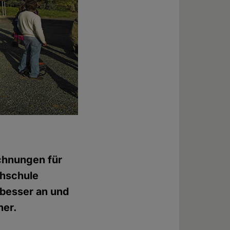
ichnungen für
chschule
 besser an und
ner.