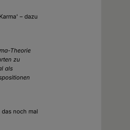
'Karma' – dazu
rma-Theorie
urten zu
l als
spositionen
r das noch mal