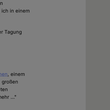
en
 ich in einem
der Tagung
nnen
, einem
z großen
eten
 mehr …"