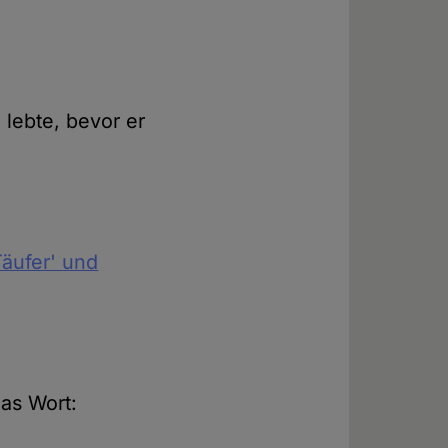
 lebte, bevor er
Täufer' und
das Wort: