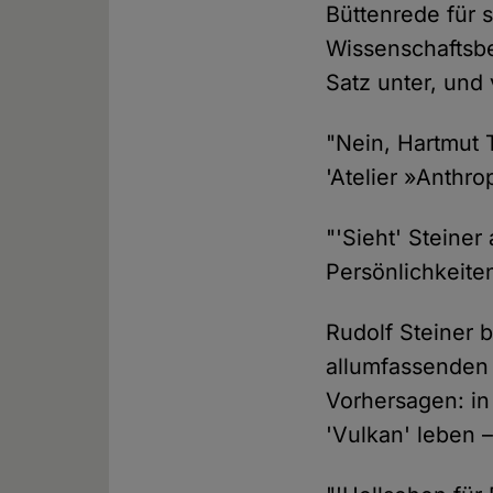
Büttenrede für 
Wissenschaftsbe
Satz unter, und
"Nein, Hartmut T
'Atelier »Anthro
"'Sieht' Steine
Persönlichkeite
Rudolf Steiner 
allumfassenden 
Vorhersagen: in
'Vulkan' leben –