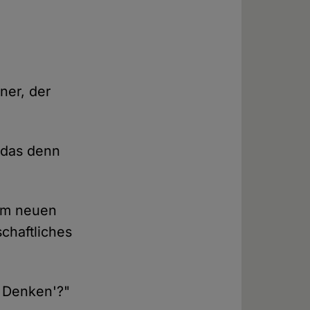
ner, der
l das denn
dem neuen
schaftliches
s Denken'?"