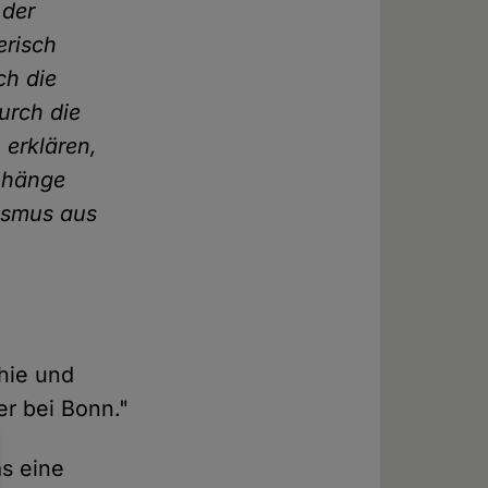
 der
erisch
ch die
urch die
 erklären,
enhänge
ismus aus
phie und
er bei Bonn."
as eine