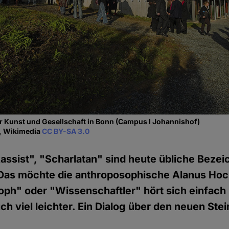
r Kunst und Gesellschaft in Bonn (Campus I Johannishof)
s, Wikimedia
CC BY-SA 3.0
Rassist", "Scharlatan" sind heute übliche Beze
. Das möchte die anthroposophische Alanus Ho
oph" oder "Wissenschaftler" hört sich einfach
ch viel leichter. Ein Dialog über den neuen Stei