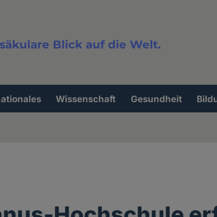
säkulare Blick auf die Welt.
extsuche
nationales
Wissenschaft
Gesundheit
Bild
anus-Hochschule er