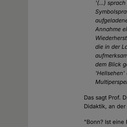
'(…) sprach 
Symbolsprac
aufgeladene
Annahme ein
Wiederherst
die in der 
aufmerksam
dem Blick g
'Hellsehen
Multiperspek
Das sagt Prof. 
Didaktik, an de
"Bonn? Ist eine 