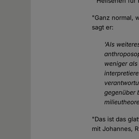
"'Hellsehen für 
"Ganz normal, w
sagt er:
'Als weitere
anthroposo
weniger als
interpretier
verantwortu
gegenüber b
milieutheore
"Das ist das gl
mit Johannes, Ra