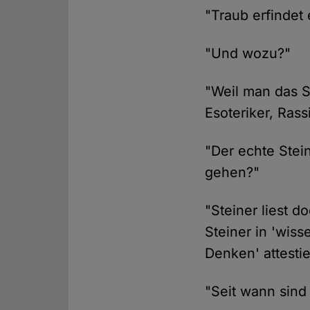
"Traub erfindet
"Und wozu?"
"Weil man das S
Esoteriker, Rass
"Der echte Stei
gehen?"
"Steiner liest 
Steiner in 'wiss
Denken' attestie
"Seit wann sind