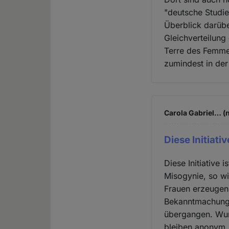
"deutsche Studie
Überblick darübe
Gleichverteilung
Terre des Femmes
zumindest in der
Carola Gabriel… (n
Diese Initiativ
Diese Initiative 
Misogynie, so wi
Frauen erzeugen 
Bekanntmachung 
übergangen. Wur
bleiben anonym.