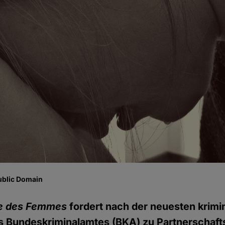
ublic Domain
e des Femmes
fordert nach der neuesten krimin
 Bundeskriminalamtes (BKA) zu Partnerschaft