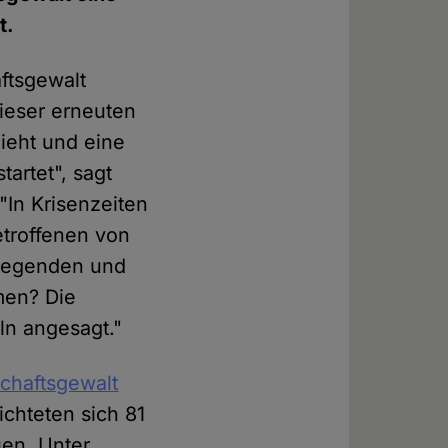
t.
aftsgewalt
dieser erneuten
ieht und eine
artet", sagt
 "In Krisenzeiten
etroffenen von
ndlegenden und
men? Die
ln angesagt."
schaftsgewalt
ichteten sich 81
uen. Unter