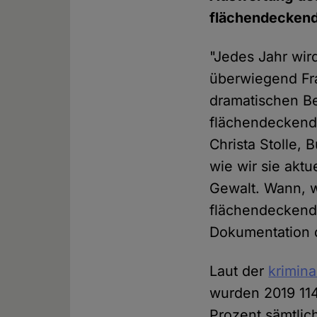
flächendeckend
"Jedes Jahr wird
überwiegend Fra
dramatischen Be
flächendeckende
Christa Stolle,
wie wir sie akt
Gewalt. Wann, w
flächendeckend
Dokumentation d
Laut der
krimina
wurden 2019 114
Prozent sämtlic