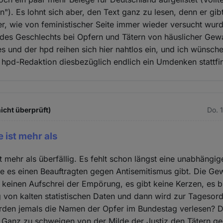
n"). Es lohnt sich aber, den Text ganz zu lesen, denn er gib
r, wie von feministischer Seite immer wieder versucht wurd
 des Geschlechts bei Opfern und Tätern von häuslicher Gewa
 und der hpd reihen sich hier nahtlos ein, und ich wünsche
 hpd-Redaktion diesbezüglich endlich ein Umdenken stattfi
icht überprüft)
Do. 
e ist mehr als
ist mehr als überfällig. Es fehlt schon längst eine unabhängi
e es einen Beauftragten gegen Antisemitismus gibt. Die Ge
keinen Aufschrei der Empörung, es gibt keine Kerzen, es bl
von kalten statistischen Daten und dann wird zur Tagesor
den jemals die Namen der Opfer im Bundestag verlesen? D
 Ganz zu schweigen von der Milde der Justiz den Tätern g