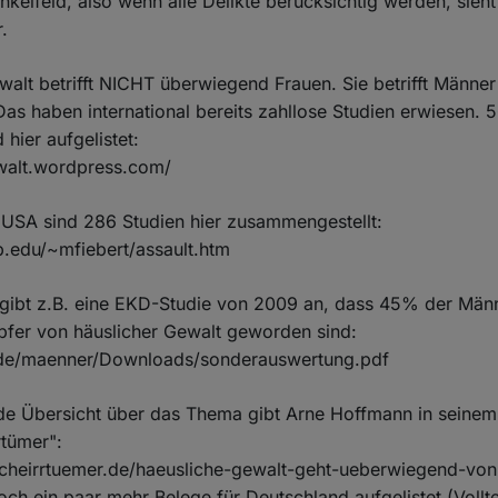
nkelfeld, also wenn alle Delikte berücksichtig werden, sieht
r.
walt betrifft NICHT überwiegend Frauen. Sie betrifft Männe
as haben international bereits zahllose Studien erwiesen. 
 hier aufgelistet:
ewalt.wordpress.com/
 USA sind 286 Studien hier zusammengestellt:
b.edu/~mfiebert/assault.htm
 gibt z.B. eine EKD-Studie von 2009 an, dass 45% der Mä
pfer von häuslicher Gewalt geworden sind:
.de/maenner/Downloads/sonderauswertung.pdf
de Übersicht über das Thema gibt Arne Hoffmann in seinem
rtümer":
tischeirrtuemer.de/haeusliche-gewalt-geht-ueberwiegend-vo
och ein paar mehr Belege für Deutschland aufgelistet (Vollt