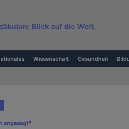
säkulare Blick auf die Welt.
extsuche
nationales
Wissenschaft
Gesundheit
Bild
ln angesagt"