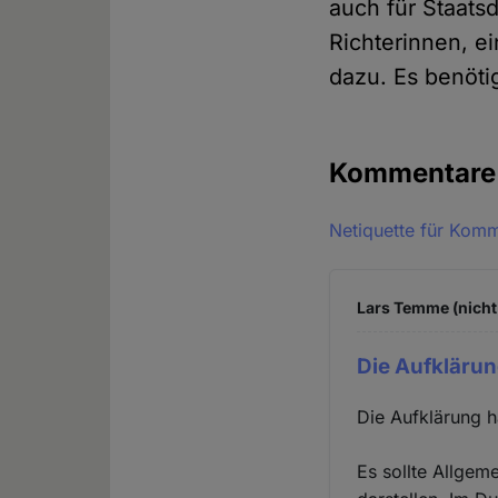
auch für Staats
Richterinnen, e
dazu. Es benötig
Kommentar
Netiquette für Kom
Lars Temme (nicht
Die Aufklärun
Die Aufklärung h
Es sollte Allgeme