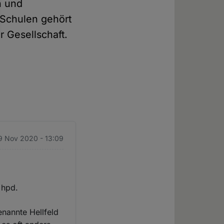
n und
n Schulen gehört
r Gesellschaft.
9 Nov 2020 - 13:09
 hpd.
enannte Hellfeld