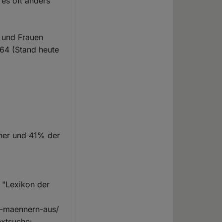
 es oft anders
r und Frauen
564 (Stand heute
nner und 41% der
 "Lexikon der
n-maennern-aus/
extsuche: