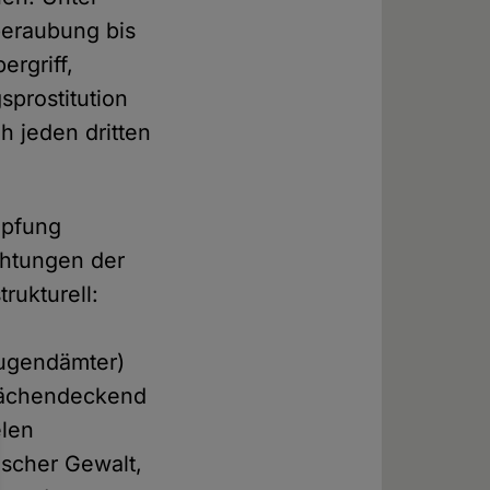
sberaubung bis
ergriff,
prostitution
ah jeden dritten
mpfung
chtungen der
rukturell:
Jugendämter)
flächendeckend
elen
scher Gewalt,