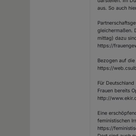
darstellen. Im Du
aus. So auch hie
Partnerschaftsge
gleichermaßen. D
mittag) dazu sind
https://fraueng
Bezogen auf die
https://web.csul
Für Deutschland
Frauen bereits O
http://www.ekir
Eine erschöpfen
feministischen Ir
https://feminis
Dort sind auch n