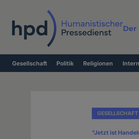
Direkt
zum
Inhalt
Der 
Vollt
Gesellschaft
Politik
Religionen
Inter
Hauptnavigation
GESELLSCHAFT
"Jetzt ist Hande