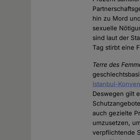
Partnerschaftsg
hin zu Mord und 
sexuelle Nötigu
sind laut der St
Tag stirbt eine 
Terre des Femm
geschlechtsbasi
Istanbul-Konven
Deswegen gilt e
Schutzangebote 
auch gezielte 
umzusetzen, um 
verpflichtende