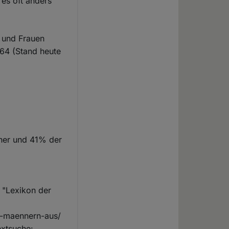
 es oft anders
r und Frauen
564 (Stand heute
nner und 41% der
 "Lexikon der
n-maennern-aus/
extsuche: