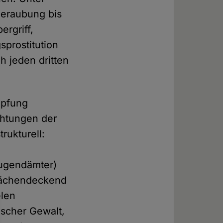
sberaubung bis
ergriff,
prostitution
ah jeden dritten
mpfung
chtungen der
rukturell:
Jugendämter)
flächendeckend
elen
scher Gewalt,