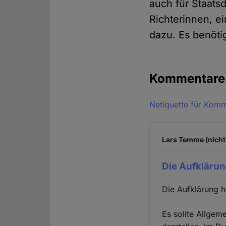
auch für Staats
Richterinnen, e
dazu. Es benötig
Kommentar
Netiquette für Kom
Lars Temme (nicht
Die Aufklärun
Die Aufklärung h
Es sollte Allgeme