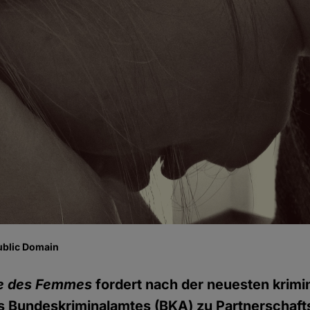
ublic Domain
e des Femmes
fordert nach der neuesten krimin
 Bundeskriminalamtes (BKA) zu Partnerschaft