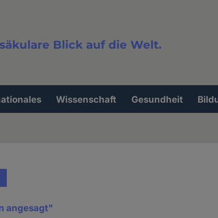
säkulare Blick auf die Welt.
extsuche
nationales
Wissenschaft
Gesundheit
Bild
ln angesagt"