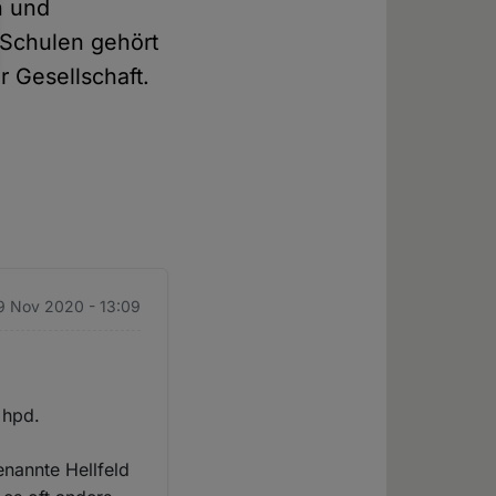
n und
n Schulen gehört
r Gesellschaft.
9 Nov 2020 - 13:09
 hpd.
enannte Hellfeld