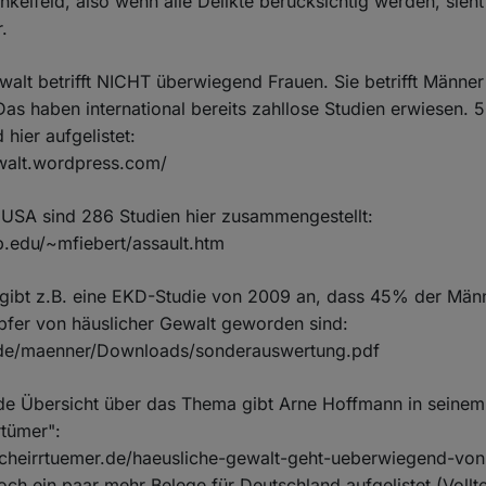
nkelfeld, also wenn alle Delikte berücksichtig werden, sieht
r.
walt betrifft NICHT überwiegend Frauen. Sie betrifft Männe
as haben international bereits zahllose Studien erwiesen. 
 hier aufgelistet:
ewalt.wordpress.com/
 USA sind 286 Studien hier zusammengestellt:
b.edu/~mfiebert/assault.htm
 gibt z.B. eine EKD-Studie von 2009 an, dass 45% der Mä
pfer von häuslicher Gewalt geworden sind:
.de/maenner/Downloads/sonderauswertung.pdf
de Übersicht über das Thema gibt Arne Hoffmann in seinem
rtümer":
tischeirrtuemer.de/haeusliche-gewalt-geht-ueberwiegend-vo
och ein paar mehr Belege für Deutschland aufgelistet (Vollt