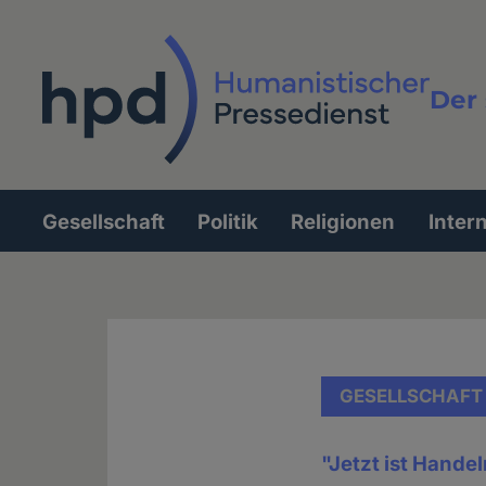
Direkt
zum
Inhalt
Der 
Vollt
Gesellschaft
Politik
Religionen
Inter
Hauptnavigation
GESELLSCHAFT
"Jetzt ist Hande