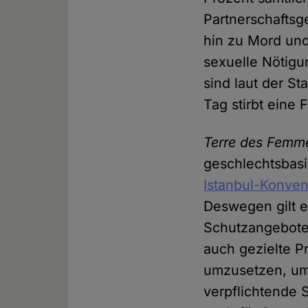
Partnerschaftsg
hin zu Mord und 
sexuelle Nötigu
sind laut der St
Tag stirbt eine 
Terre des Femm
geschlechtsbasi
Istanbul-Konven
Deswegen gilt e
Schutzangebote 
auch gezielte 
umzusetzen, um 
verpflichtende