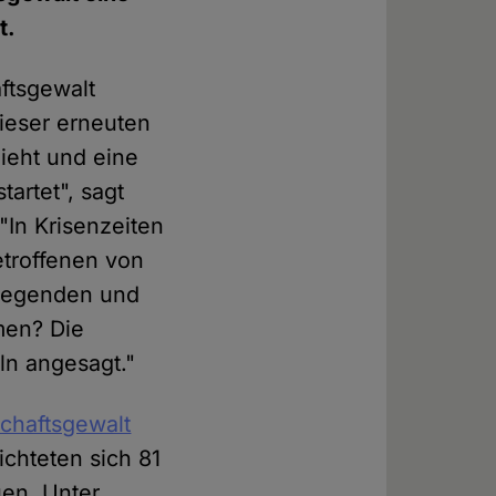
t.
aftsgewalt
dieser erneuten
ieht und eine
artet", sagt
 "In Krisenzeiten
etroffenen von
ndlegenden und
men? Die
ln angesagt."
schaftsgewalt
ichteten sich 81
uen. Unter