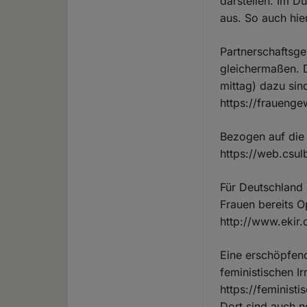
darstellen. Im Du
aus. So auch hie
Partnerschaftsge
gleichermaßen. D
mittag) dazu sind
https://fraueng
Bezogen auf die
https://web.csul
Für Deutschland
Frauen bereits O
http://www.ekir
Eine erschöpfen
feministischen Ir
https://feminis
Dort sind auch n