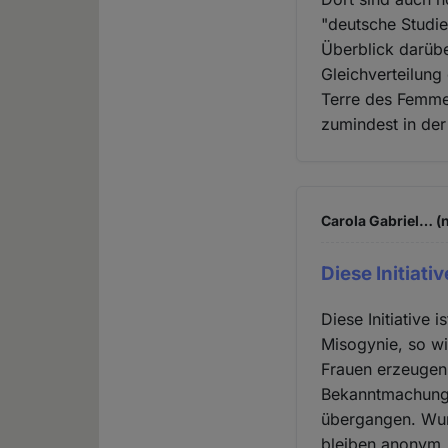
"deutsche Studie
Überblick darübe
Gleichverteilung
Terre des Femmes
zumindest in der
Carola Gabriel… (n
Diese Initiativ
Diese Initiative 
Misogynie, so wi
Frauen erzeugen 
Bekanntmachung 
übergangen. Wur
bleiben anonym.