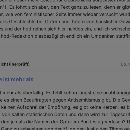
n"). Es lohnt sich aber, den Text ganz zu lesen, denn er gib
r, wie von feministischer Seite immer wieder versucht wurd
 des Geschlechts bei Opfern und Tätern von häuslicher Gewa
 und der hpd reihen sich hier nahtlos ein, und ich wünsche
 hpd-Redaktion diesbezüglich endlich ein Umdenken stattfi
icht überprüft)
Do. 
e ist mehr als
ist mehr als überfällig. Es fehlt schon längst eine unabhängi
e es einen Beauftragten gegen Antisemitismus gibt. Die Ge
keinen Aufschrei der Empörung, es gibt keine Kerzen, es bl
von kalten statistischen Daten und dann wird zur Tagesor
den jemals die Namen der Opfer im Bundestag verlesen? D
 Ganz zu schweigen von der Milde der Justiz den Tätern g