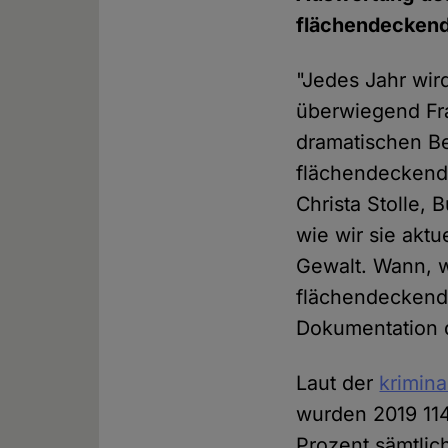
flächendeckend
"Jedes Jahr wird
überwiegend Fra
dramatischen Be
flächendeckende
Christa Stolle,
wie wir sie akt
Gewalt. Wann, w
flächendeckend
Dokumentation d
Laut der
krimina
wurden 2019 114
Prozent sämtlic