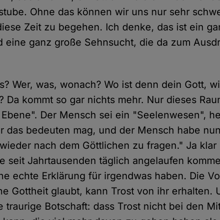
stube. Ohne das können wir uns nur sehr schw
 diese Zeit zu begehen. Ich denke, das ist ein g
d eine ganz große Sehnsucht, die da zum Ausd
s? Wer, was, wonach? Wo ist denn dein Gott, wie
n? Da kommt so gar nichts mehr. Nur dieses Rau
re Ebene". Der Mensch sei ein "Seelenwesen", he
r das bedeuten mag, und der Mensch habe nun
wieder nach dem Göttlichen zu fragen." Ja klar h
ute seit Jahrtausenden täglich angelaufen komm
ne echte Erklärung für irgendwas haben. Die Vor
e Gottheit glaubt, kann Trost von ihr erhalten. 
ne traurige Botschaft: dass Trost nicht bei den 