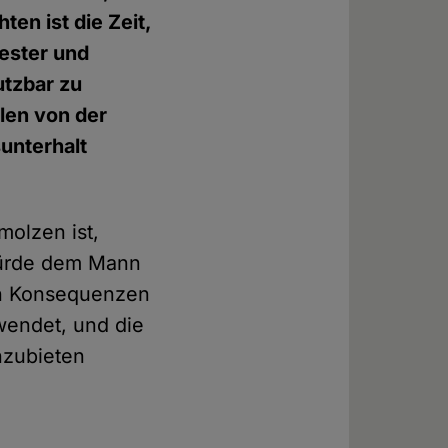
en ist die Zeit,
iester und
utzbar zu
hlen von der
unterhalt
molzen ist,
würde dem Mann
en Konsequenzen
wendet, und die
nzubieten