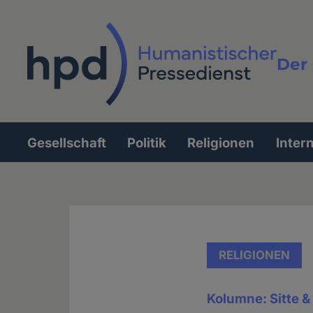
Direkt
zum
Inhalt
Der 
Vollt
Gesellschaft
Politik
Religionen
Inter
Hauptnavigation
RELIGIONEN
Kolumne: Sitte 