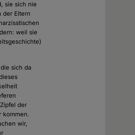
 sie sich nie
 der Eltern
arzisstischen
ern: weil sie
itsgeschichte)
 die sich da
 dieses
kelheit
eferen
Zipfel der
ir kommen.
uchen wir,
er