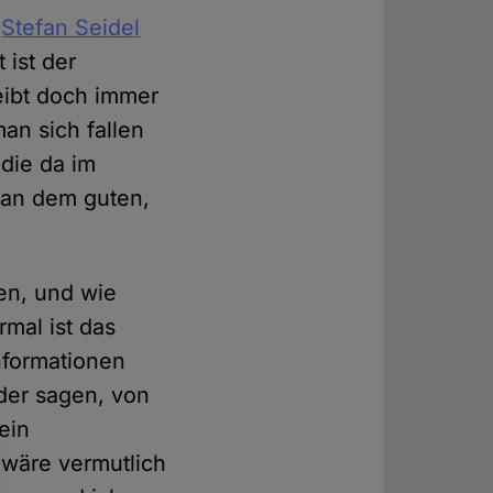
r
Stefan Seidel
t ist der
eibt doch immer
an sich fallen
 die da im
 an dem guten,
en, und wie
mal ist das
Informationen
der sagen, von
ein
 wäre vermutlich