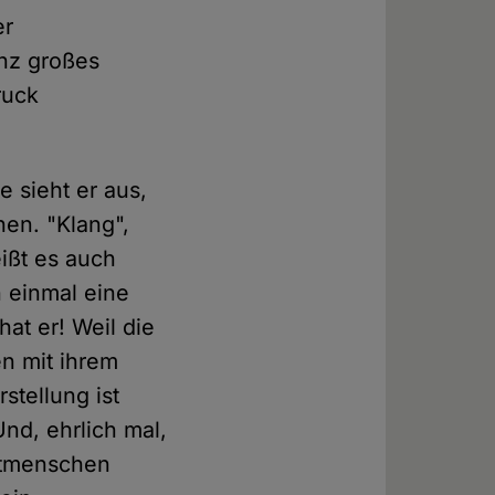
er
anz großes
ruck
 sieht er aus,
nen. "Klang",
ißt es auch
 einmal eine
at er! Weil die
en mit ihrem
stellung ist
Und, ehrlich mal,
Mitmenschen