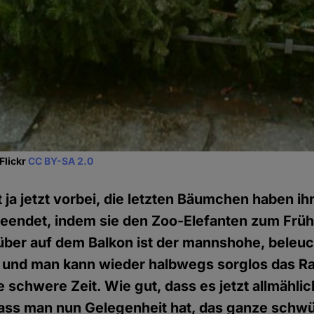
Flickr
CC BY-SA 2.0
 ja jetzt vorbei, die letzten Bäumchen haben ih
beendet, indem sie den Zoo-Elefanten zum Früh
ber auf dem Balkon ist der mannshohe, beleuc
und man kann wieder halbwegs sorglos das Ra
 schwere Zeit. Wie gut, dass es jetzt allmählic
Dass man nun Gelegenheit hat, das ganze schwü