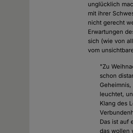
unglücklich mac
mit ihrer Schwe
nicht gerecht 
Erwartungen des
sich (wie von a
vom unsichtbar
"Zu Weihnac
schon dista
Geheimnis, 
leuchtet, u
Klang des L
Verbundenhe
Das ist auf
das wollen w