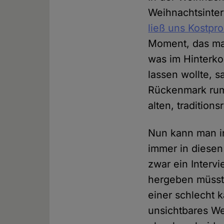
Weihnachtsinte
ließ uns Kostpr
Moment, das ma
was im Hinterko
lassen wollte, s
Rückenmark rum
alten, tradition
Nun kann man in
immer in diesen
zwar ein Intervi
hergeben müsste
einer schlecht k
unsichtbares We