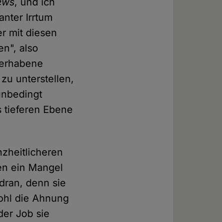
ews
, und ich
anter Irrtum
r mit diesen
n", also
 erhabene
 zu unterstellen,
unbedingt
s tieferen Ebene
nzheitlicheren
en ein Mangel
 dran, denn sie
wohl die Ahnung
der Job sie