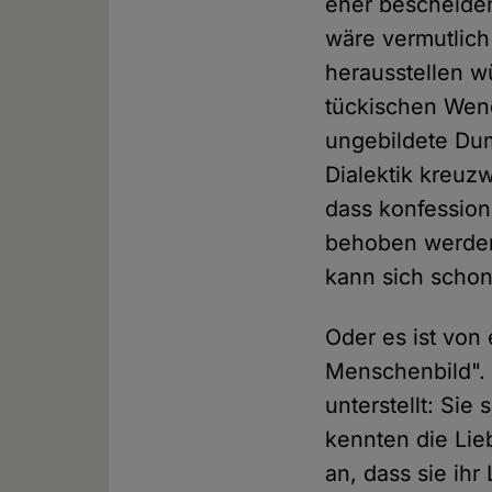
eher bescheide
wäre vermutlich
herausstellen w
tückischen Wend
ungebildete Dum
Dialektik kreuzw
dass konfession
behoben werden 
kann sich schon
Oder es ist von
Menschenbild". 
unterstellt: Sie
kennten die Lie
an, dass sie ihr