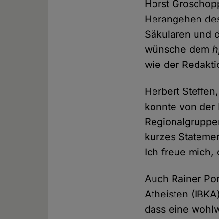
Horst Groschopp
Herangehen de
Säkularen und d
wünsche dem
h
wie der Redakti
Herbert Steffen
konnte von der 
Regionalgruppen
kurzes Statemen
Ich freue mich
Auch Rainer Pon
Atheisten (IBKA
dass eine wohlw