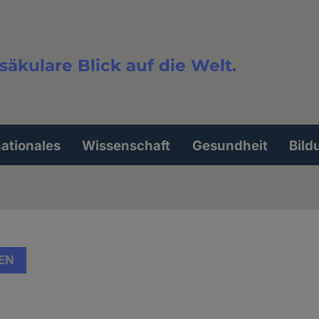
säkulare Blick auf die Welt.
extsuche
nationales
Wissenschaft
Gesundheit
Bild
EN
e