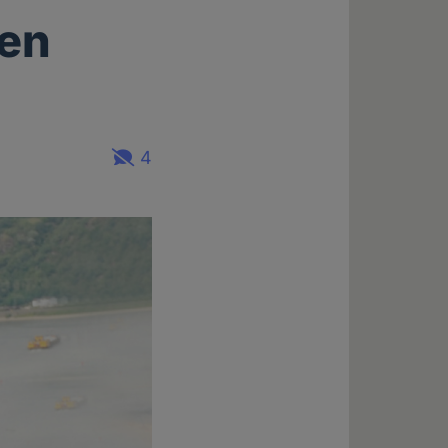
uen
4