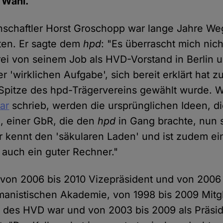
 Wahl.
nschaftler Horst Groschopp war lange Jahre We
ten. Er sagte dem
hpd
: "Es überrascht mich nic
rei von seinem Job als HVD-Vorstand in Berlin u
 'wirklichen Aufgabe', sich bereit erklärt hat z
Spitze des hpd-Trägervereins gewählt wurde. W
ar
schrieb, werden die ursprünglichen Ideen, d
, einer GbR, die den
hpd
in Gang brachte, nun 
r kennt den 'säkularen Laden' und ist zudem ei
 auch ein guter Rechner."
von 2006 bis 2010 Vizepräsident und von 2006
manistischen Akademie, von 1998 bis 2009 Mitg
 des HVD war und von 2003 bis 2009 als Präsi