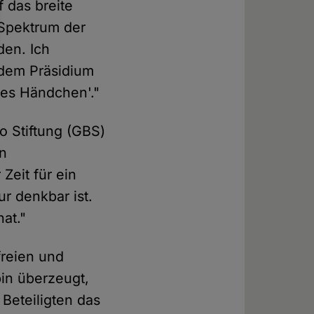
 das breite
 Spektrum der
den. Ich
 dem Präsidium
hes Händchen'."
o Stiftung (GBS)
en
Zeit für ein
r denkbar ist.
at."
freien und
bin überzeugt,
Beteiligten das