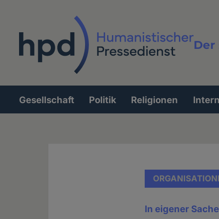
Direkt
zum
Inhalt
Der 
Vollt
Gesellschaft
Politik
Religionen
Inter
Hauptnavigation
ORGANISATION
In eigener Sach