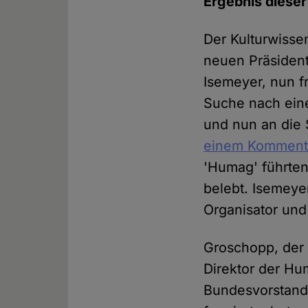
Ergebnis dieser
Der Kulturwisse
neuen Präsiden
Isemeyer, nun f
Suche nach einer
und nun an die 
einem Komment
'Humag' führten
belebt. Isemeye
Organisator und
Groschopp, der 
Direktor der Hu
Bundesvorstand