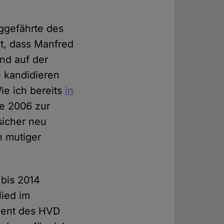
ggefährte des
ht, dass Manfred
nd auf der
u kandidieren
ie ich bereits
in
ie 2006 zur
sicher neu
n mutiger
 bis 2014
lied im
dent des HVD