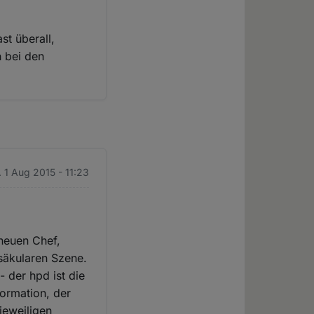
st überall,
 bei den
. 1 Aug 2015 - 11:23
neuen Chef,
 säkularen Szene.
 der hpd ist die
formation, der
jeweiligen