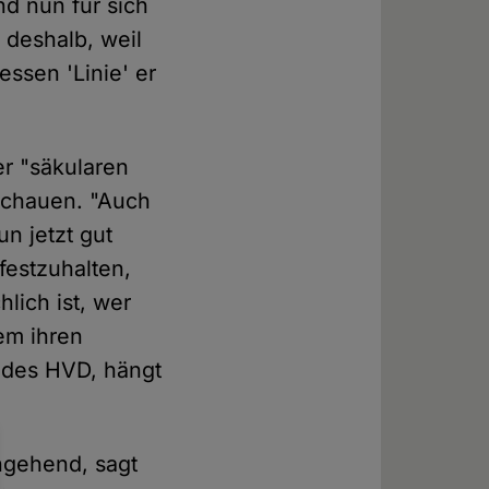
nd nun für sich
 deshalb, weil
essen 'Linie' er
er "säkularen
schauen. "Auch
un jetzt gut
festzuhalten,
lich ist, wer
em ihren
 des HVD, hängt
ngehend, sagt