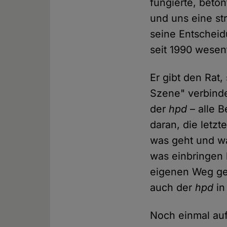
fungierte, beton
und uns eine st
seine Entscheidu
seit 1990 wesent
Er gibt den Rat,
Szene" verbinde
der
hpd
– alle B
daran, die letz
was geht und wa
was einbringen 
eigenen Weg ge
auch der
hpd
in 
Noch einmal auf