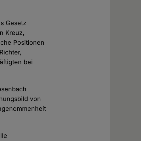
es Gesetz
n Kreuz,
iche Positionen
Richter,
ftigten bei
iesenbach
inungsbild von
eingenommenheit
lle