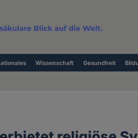
säkulare Blick auf die Welt.
extsuche
nationales
Wissenschaft
Gesundheit
Bild
rbietet religiöse S