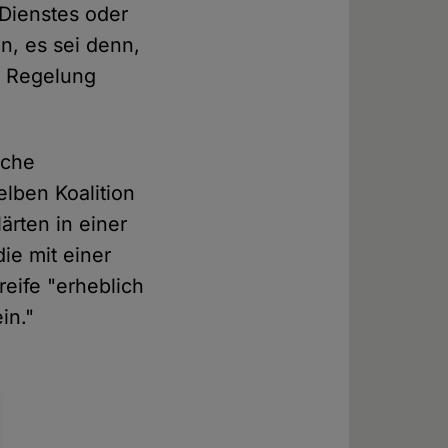
 Dienstes oder
n, es sei denn,
e Regelung
iche
lben Koalition
rten in einer
ie mit einer
eife "erheblich
in."