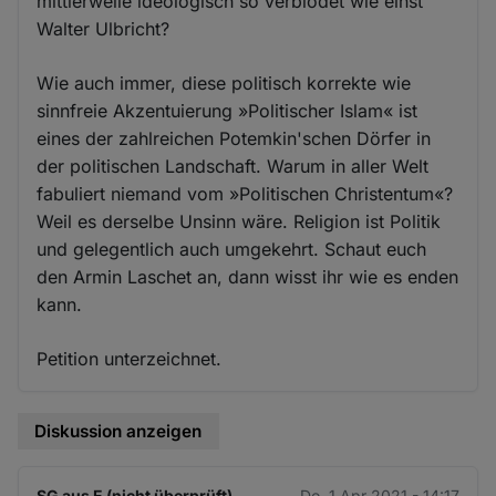
mittlerweile ideologisch so verblödet wie einst
Walter Ulbricht?
Wie auch immer, diese politisch korrekte wie
sinnfreie Akzentuierung »Politischer Islam« ist
eines der zahlreichen Potemkin'schen Dörfer in
der politischen Landschaft. Warum in aller Welt
fabuliert niemand vom »Politischen Christentum«?
Weil es derselbe Unsinn wäre. Religion ist Politik
und gelegentlich auch umgekehrt. Schaut euch
den Armin Laschet an, dann wisst ihr wie es enden
kann.
Petition unterzeichnet.
Diskussion anzeigen
SG aus E (nicht überprüft)
Do. 1 Apr 2021 - 14:17