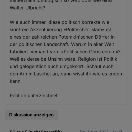
mittlerweile ideologisch so verblödet wie einst
Walter Ulbricht?
Wie auch immer, diese politisch korrekte wie
sinnfreie Akzentuierung »Politischer Islam« ist
eines der zahlreichen Potemkin'schen Dörfer in
der politischen Landschaft. Warum in aller Welt
fabuliert niemand vom »Politischen Christentum«?
Weil es derselbe Unsinn wäre. Religion ist Politik
und gelegentlich auch umgekehrt. Schaut euch
den Armin Laschet an, dann wisst ihr wie es enden
kann.
Petition unterzeichnet.
Diskussion anzeigen
SG aus E (nicht überprüft)
Do. 1 Apr 2021 - 14:17