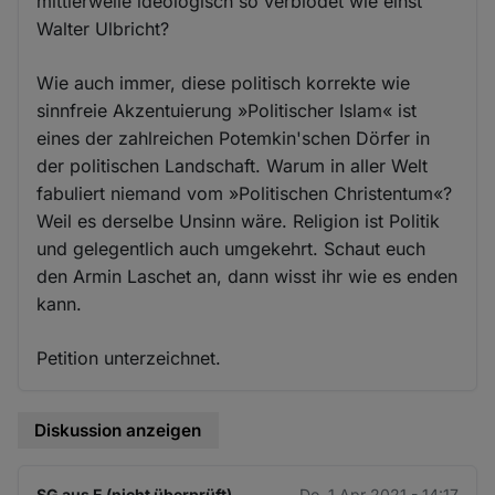
mittlerweile ideologisch so verblödet wie einst
Walter Ulbricht?
Wie auch immer, diese politisch korrekte wie
sinnfreie Akzentuierung »Politischer Islam« ist
eines der zahlreichen Potemkin'schen Dörfer in
der politischen Landschaft. Warum in aller Welt
fabuliert niemand vom »Politischen Christentum«?
Weil es derselbe Unsinn wäre. Religion ist Politik
und gelegentlich auch umgekehrt. Schaut euch
den Armin Laschet an, dann wisst ihr wie es enden
kann.
Petition unterzeichnet.
Diskussion anzeigen
SG aus E (nicht überprüft)
Do. 1 Apr 2021 - 14:17