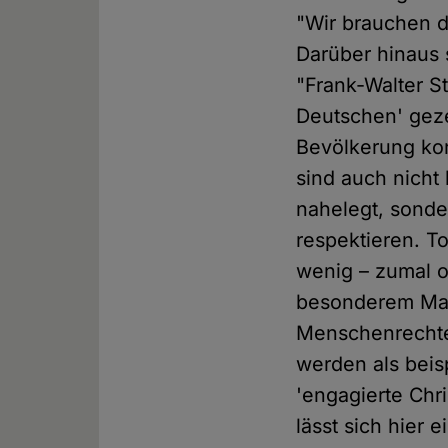
"Wir brauchen d
Darüber hinaus 
"Frank-Walter St
Deutschen' geze
Bevölkerung kon
sind auch nicht
nahelegt, sonde
respektieren. To
wenig – zumal o
besonderem Maße
Menschenrechte 
werden als beis
'engagierte Chr
lässt sich hier