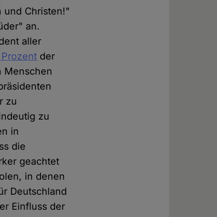
 und Christen!"
üder" an.
dent aller
 Prozent
der
ien Menschen
spräsidenten
r zu
indeutig zu
en in
ss die
rker geachtet
olen, in denen
für Deutschland
er Einfluss der