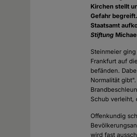
Kirchen stellt 
Gefahr begreift
Staatsamt aufk
Stiftung
Michae
Steinmeier ging
Frankfurt auf di
befänden. Dabei 
Normalität gibt"
Brandbeschleuni
Schub verleiht, 
Offenkundig sch
Bevölkerungsant
wird fast aussc