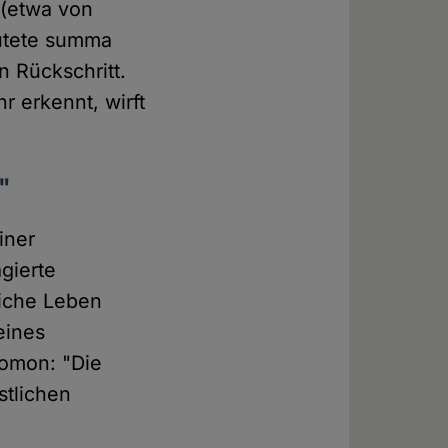
 (etwa von
eutete summa
n Rückschritt.
r erkennt, wirft
"
iner
gierte
liche Leben
eines
lomon: "Die
stlichen