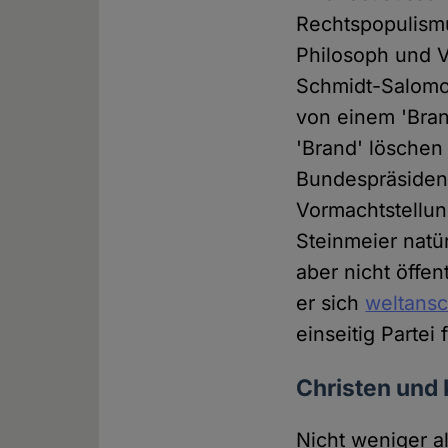
Rechtspopulismu
Philosoph und 
Schmidt-Salomo
von einem 'Bran
'Brand' löschen 
Bundespräsident
Vormachtstellun
Steinmeier natür
aber nicht öffen
er sich
weltansc
einseitig Partei
Christen und 
Nicht weniger a