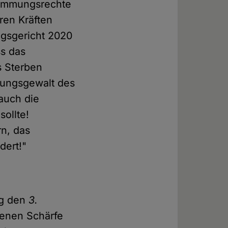
timmungsrechte
ren Kräften
gsgericht 2020
ss das
s Sterben
ügungsgewalt des
auch die
ollte!
rn, das
dert!"
ng den
3.
enen Schärfe