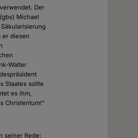
 verwendet. Der
(gbs) Michael
Säkularisierung
 er diesen
en
ichen
ank-Walter
ndespräsident
s Staates sollte
tet es ihm,
das Christentum!"
n seiner Rede: