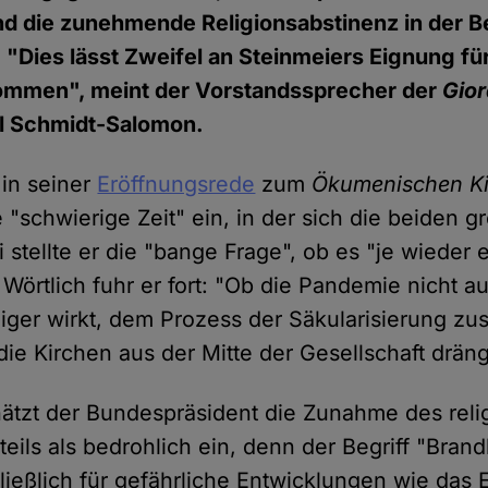
und die zunehmende Religionsabstinenz in der B
. "Dies lässt Zweifel an Steinmeiers Eignung fü
ommen", meint der Vorstandssprecher der
Gio
l Schmidt-Salomon.
 in seiner
Eröffnungsrede
zum
Ökumenischen Ki
e "schwierige Zeit" ein, in der sich die beiden 
stellte er die "bange Frage", ob es "je wieder 
. Wörtlich fuhr er fort: "Ob die Pandemie nicht au
ger wirkt, dem Prozess der Säkularisierung zus
die Kirchen aus der Mitte der Gesellschaft dräng
ätzt der Bundespräsident die Zunahme des reli
eils als bedrohlich ein, denn der Begriff "Bran
hließlich für gefährliche Entwicklungen wie das 