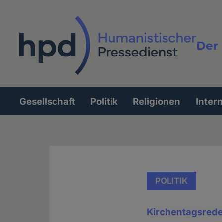
Direkt
zum
Inhalt
Der 
Vollt
Gesellschaft
Politik
Religionen
Inter
Hauptnavigation
POLITIK
Kirchentagsrede