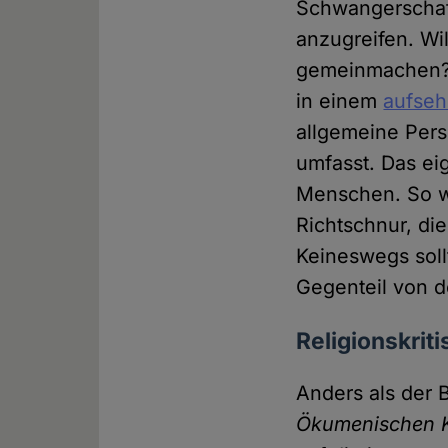
Schwangerschaf
anzugreifen. Wi
gemeinmachen? 
in einem
aufseh
allgemeine Pers
umfasst. Das ei
Menschen. So wi
Richtschnur, di
Keineswegs soll
Gegenteil von d
Religionskrit
Anders als der 
Ökumenischen K