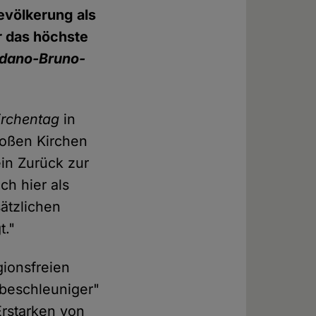
evölkerung als
r das höchste
rdano-Bruno-
rchentag
in
großen Kirchen
ein Zurück zur
ch hier als
ätzlichen
t."
gionsfreien
dbeschleuniger"
Erstarken von