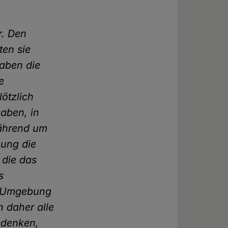
r. Den
ten sie
haben die
e
lötzlich
haben, in
während um
hung die
 die das
s
r Umgebung
n daher alle
sdenken,