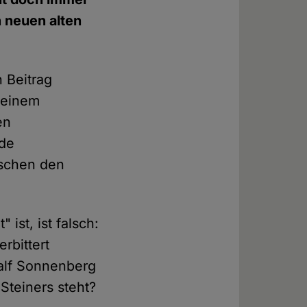
 neuen alten
n Beitrag
seinem
en
nde
ischen den
ist, ist falsch:
rbittert
Ralf Sonnenberg
Steiners steht?