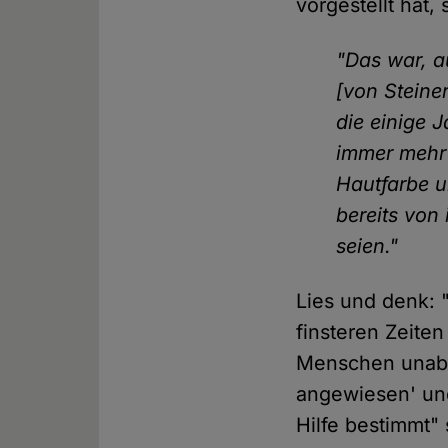
vorgestellt hat,
"Das war, a
[von Stein
die einige 
immer mehr
Hautfarbe 
bereits von 
seien."
Lies und denk: 
finsteren Zeiten
Menschen unabh
angewiesen' und
Hilfe bestimmt" 