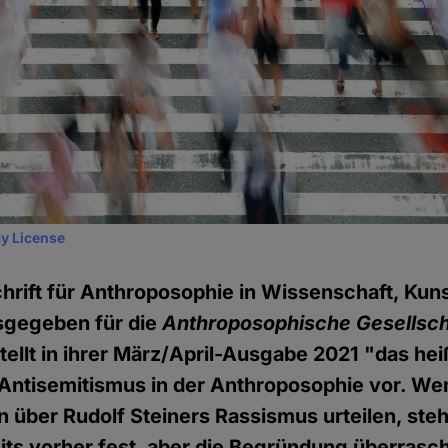
y License
chrift für Anthroposophie in Wissenschaft, Kun
sgegeben für die
Anthroposophische Gesellsch
stellt in ihrer März/April-Ausgabe 2021 "das he
Antisemitismus in der Anthroposophie vor. We
über Rudolf Steiners Rassismus urteilen, steh
its vorher fest, aber die Begründung überrasc