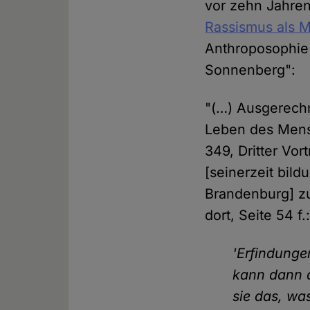
vor zehn Jahren
Rassismus als Mu
Anthroposophie 
Sonnenberg":
"(…) Ausgerechn
Leben des Mens
349, Dritter Vor
[seinerzeit bild
Brandenburg] zu 
dort, Seite 54 f.
'Erfindunge
kann dann d
sie das, wa