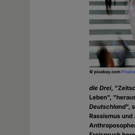
© pixabay.com
Pixaba
die Drei
, "Zeits
Leben", "herau
Deutschland
", 
Rassismus und 
Anthroposophen 
Freispruch bere