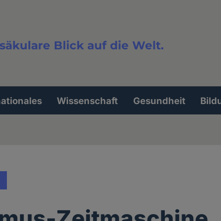
säkulare Blick auf die Welt.
extsuche
nationales
Wissenschaft
Gesundheit
Bild
smus-Zeitmaschine