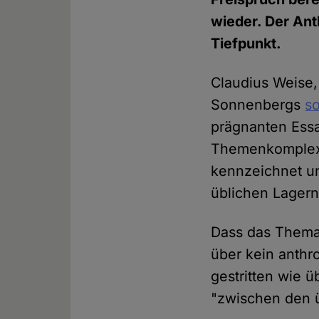
wieder. Der Ant
Tiefpunkt.
Claudius Weise, 
Sonnenbergs
so
prägnanten Essa
Themenkomplex a
kennzeichnet u
üblichen Lagern
Dass das Thema R
über kein anthr
gestritten wie ü
"zwischen den ü