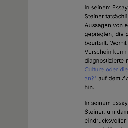
In seinem Essay
Steiner tatsäch
Aussagen von ein
geprägten, die g
beurteilt. Womi
Vorschein komm
diagnostizierte
Culture oder di
an?"
auf dem
A
hin.
In seinem Essay
Steiner, um da
eindrucksvoller