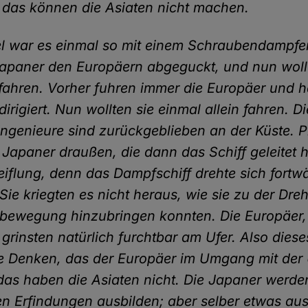
das können die Asiaten nicht machen.
l war es einmal so mit einem Schraubendampfe
apaner den Europäern abgeguckt, und nun woll
 fahren. Vorher fuhren immer die Europäer und 
irigiert. Nun wollten sie einmal allein fahren. Di
Ingenieure sind zurückgeblieben an der Küste. P
e Japaner draußen, die dann das Schiff geleitet 
eiflung, denn das Dampfschiff drehte sich fort
 Sie kriegten es nicht heraus, wie sie zu der Dre
rtbewegung hinzubringen konnten. Die Europäer,
grinsten natürlich furchtbar am Ufer. Also diese
ge Denken, das der Europäer im Umgang mit de
 das haben die Asiaten nicht. Die Japaner werde
n Erfindungen ausbilden; aber selber etwas au