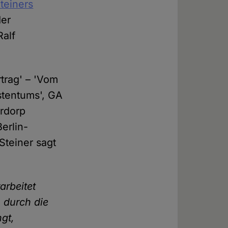
Steiners
der
Ralf
trag' – 'Vom
tentums', GA
ardorp
erlin-
Steiner sagt
arbeitet
 durch die
ngt,