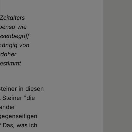
eit­alters
benso wie
sen­begriff
hängig von
 daher
bestimmt
teiner in diesen
 Steiner "die
ander
 gegenseitigen
? Das, was ich