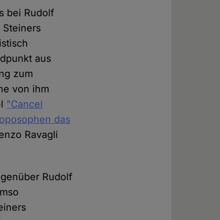
s bei Rudolf
 Steiners
istisch
andpunkt aus
ung zum
ne von ihm
el
"Cancel
hroposophen das
enzo Ravagli
gegenüber Rudolf
umso
einers