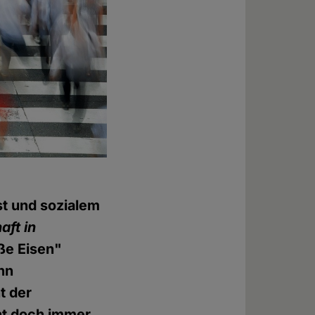
st und sozialem
aft in
iße Eisen"
nn
t der
ht doch immer