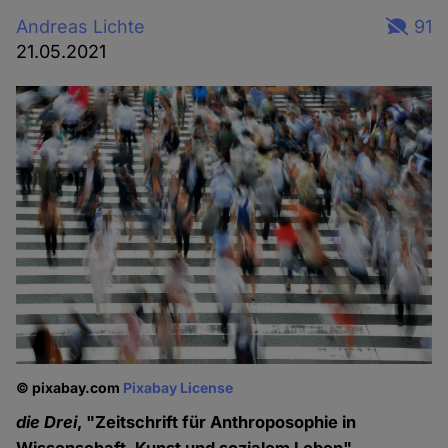
Andreas Lichte
91
21.05.2021
© pixabay.com
Pixabay License
die Drei
, "Zeitschrift für Anthroposophie in