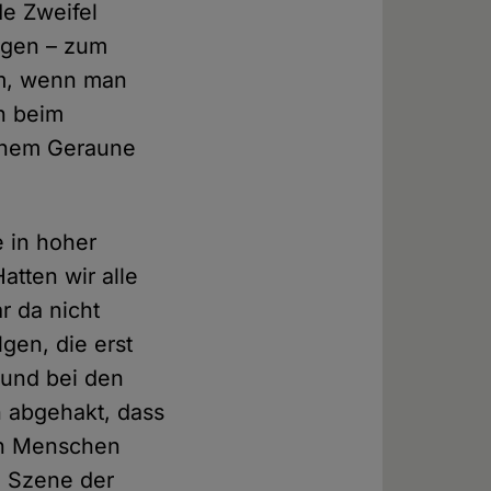
e Zweifel
ungen – zum
em, wenn man
rn beim
einem Geraune
 in hoher
tten wir alle
r da nicht
gen, die erst
 und bei den
n abgehakt, dass
len Menschen
ie Szene der