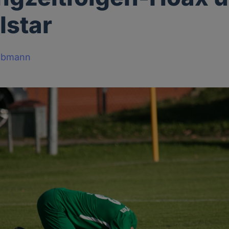
lstar
obmann