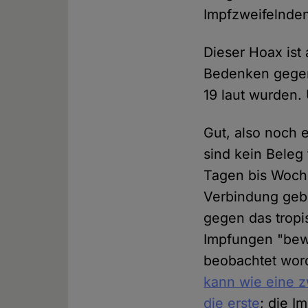
Impfzweifelnden
Dieser Hoax ist 
Bedenken gegen 
19 laut wurden. 
Gut, also noch 
sind kein Beleg 
Tagen bis Woche
Verbindung geb
gegen das tropi
Impfungen "bewe
beobachtet word
kann wie eine zw
die erste
; die I