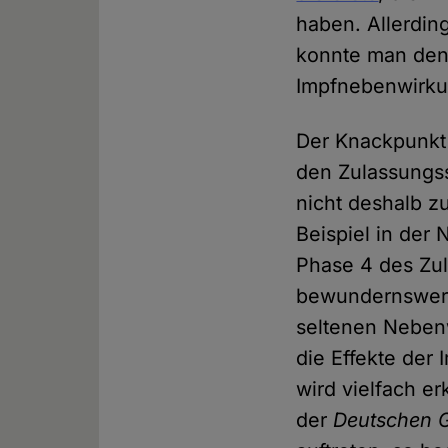
haben. Allerdin
konnte man den
Impfnebenwirku
Der Knackpunkt 
den Zulassungss
nicht deshalb zu
Beispiel in der
Phase 4 des Zul
bewundernswert
seltenen Nebenw
die Effekte der
wird vielfach er
der
Deutschen G