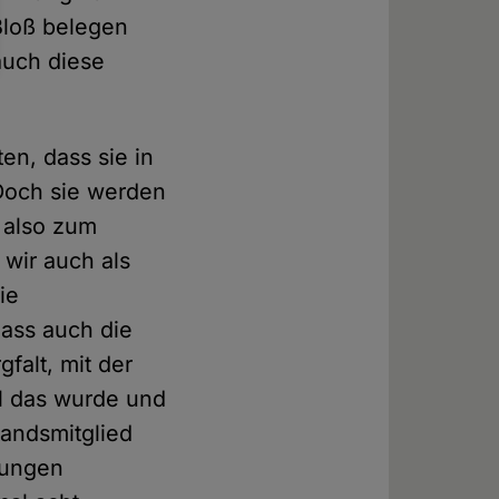
Bloß belegen
auch diese
en, dass sie in
Doch sie werden
, also zum
wir auch als
ie
ass auch die
falt, mit der
ll das wurde und
tandsmitglied
kungen