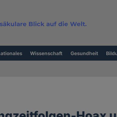
säkulare Blick auf die Welt.
extsuche
nationales
Wissenschaft
Gesundheit
Bild
ngzeitfolgen-Hoax u