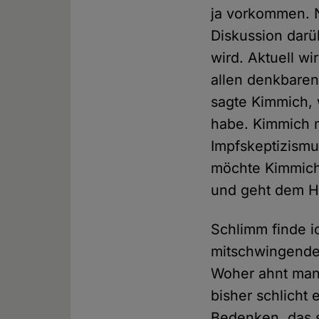
ja vorkommen. N
Diskussion darü
wird. Aktuell w
allen denkbaren
sagte Kimmich, 
habe. Kimmich m
Impfskeptizismu
möchte Kimmich k
und geht dem H
Schlimm finde 
mitschwingende 
Woher ahnt man 
bisher schlicht
Bedenken, das s