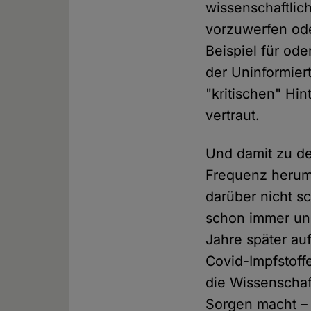
wissenschaftlic
vorzuwerfen ode
Beispiel für od
der Uninformier
"kritischen" Hi
vertraut.
Und damit zu de
Frequenz herump
darüber nicht s
schon immer und
Jahre später au
Covid-Impfstoff
die Wissenschaf
Sorgen macht – 