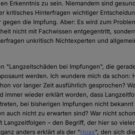
hen Erkenntnis zu sein. Niemandem sind gesund
r kritisches Hinterfragen wichtiger Entscheid
er gegen die Impfung. Aber: Es wird zum Probl
theit nicht mit Fachwissen entgegentritt, sonde
nterfragen unkritisch Nichtexperten und allgem
n "Langzeitschäden bei Impfungen", die gerade
osaunt werden. Ich wundere mich da schon: Ha
chon vor langer Zeit ausführlich gesprochen? Wa
 immer wieder erklärt worden, dass Langzeitfol
ftreten, bei bisherigen Impfungen nicht bekannt
en auch nicht zu erwarten sind? War nicht scho
t Langzeitfolgen – den Begriff, der hier so vie
ganz anders erklärt als der "
Hoax
", den sich d