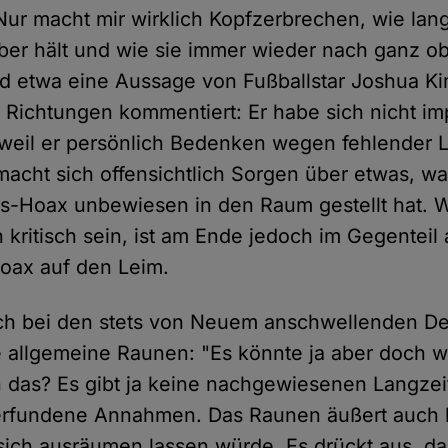
ur macht mir wirklich Kopfzerbrechen, wie lang
ber hält und wie sie immer wieder nach ganz o
ird etwa eine Aussage von Fußballstar Joshua Ki
 Richtungen kommentiert: Er habe sich nicht im
weil er persönlich Bedenken wegen fehlender L
acht sich offensichtlich Sorgen über etwas, wa
s-Hoax unbewiesen in den Raum gestellt hat. W
ritisch sein, ist am Ende jedoch im Gegenteil a
oax auf den Leim.
ich bei den stets von Neuem anschwellenden De
allgemeine Raunen: "Es könnte ja aber doch w
das? Es gibt ja keine nachgewiesenen Langzeit
 erfundene Annahmen. Das Raunen äußert auch 
ich ausräumen lassen würde. Es drückt aus, da