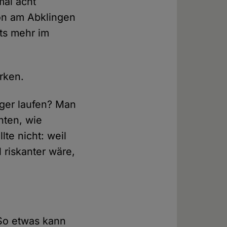
mal acht
ion am Abklingen
hts mehr im
irken.
nger laufen? Man
hten, wie
te nicht: weil
l riskanter wäre,
 So etwas kann