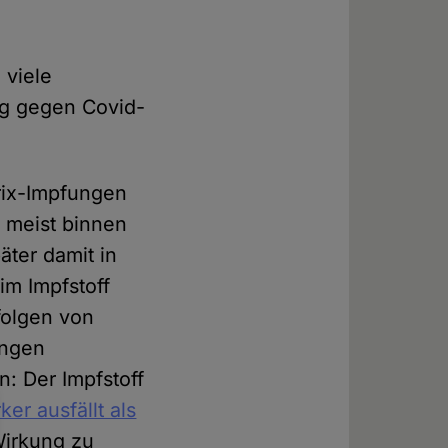
 viele
ng gegen Covid-
rix-Impfungen
, meist binnen
ter damit in
im Impfstoff
folgen von
ungen
: Der Impfstoff
ker ausfällt als
Wirkung zu