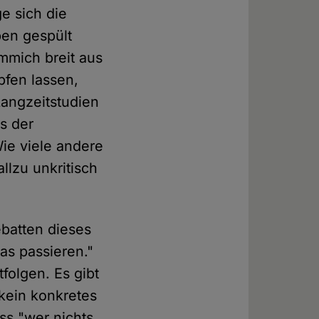
e sich die
ben gespült
mmich breit aus
pfen lassen,
angzeitstudien
s der
ie viele andere
llzu unkritisch
batten dieses
as passieren."
folgen. Es gibt
kein konkretes
ss "wer nichts